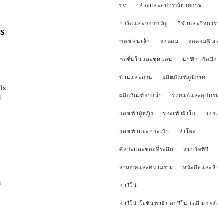
TV
กล้องและอุปกรณ์ถ่ายภาพ
การ์ดและของขวัญ
กีฬาและกิจกรร
s
ของเล่นเด็ก
จอคอม
จอคอมพิวเ
ชุดชั้นในและชุดนอน
นาฬิกาข้อมือ
บ้านและสวน
ผลิตภัณฑ์ภูมิภาค
ls
ผลิตภัณฑ์อาบน้ำ
รถยนต์และอุปกรณ
d
รองเท้าผู้หญิง
รองเท้าผ้าใบ
รองเ
รองเท้าและกระเป๋า
ลำโพง
ศิลปะและของที่ระลึก
สมาร์ททีวี
สุขภาพและความงาม
หนังสือและสื่
d
อาวีโน่
อาวีโน่ โลชั่นทาผิว อาวีโน่ เดลี่ มอยส์เ