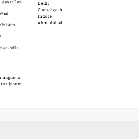
อุปกรณ์ไอที
Delhi
Chandigarh
งพิมพ์
Indore
Ahmedabad
องใช้ไฟฟ้า
้า
น์และวิดีโอ
.
m augue, a
etur ipsum
a