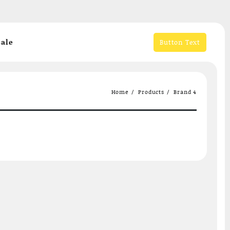
ale
Button Text
Home
Products
Brand 4