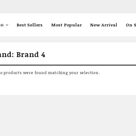
มด
Best Sellers
Most Popular
New Arrival
On S
and:
Brand 4
o products were found matching your selection.