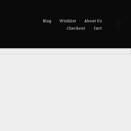
mes/amaz-store/woocommerce.php
on line
15
Blog
Wishlist
About Us
Checkout
Cart