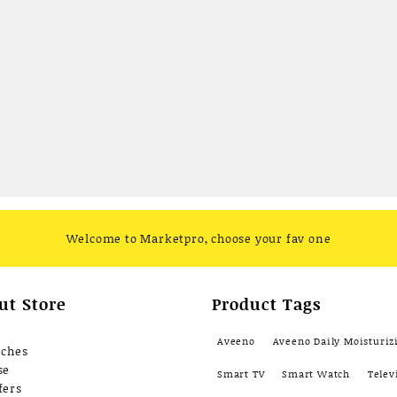
Welcome to Marketpro, choose your fav one
ut Store
Product Tags
Aveeno
Aveeno Daily Moisturiz
nches
se
Smart TV
Smart Watch
Telev
fers