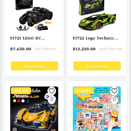
F1721 LEGO DC
F1722 Lego Technic
Batman 76240
42115 Lamborghini
Original
Current
Original
Current
฿
7,650.00
฿
8,500.00
฿
13,230.00
฿
14,700.00
Batmobile Tumbler
Sian FKP 37 Model
price
price
price
price
(2049 Pieces)
Car
was:
is:
was:
is:
Buy product
Buy product
฿8,500.00.
฿7,650.00.
฿14,700.00.
฿13,230.00.
SALE 42%
SALE 59%