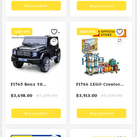
was:
is:
was:
is:
Buy product
Buy product
฿2,895.00.
฿2,290.00.
฿49,999.00.
฿19,999.00.
ชุดรางรถ Hotwheels
โต๊ะสันทนาการ โต๊ะ
ลิขสิทธิ์แท้ +แถมรถ
เกม Billiard table
1คัน WD11099 ราง
โต๊ะอเนกประสงค์
Snooker Ping pong
SALE 49%
SALE 30%
air hoc
F1765 Benz รถ
F1766 LEGO Creator
แบตเตอรี่เด็ก รถเด็ก รถ
31141 Main Street
Original
Current
Original
Current
฿
3,698.00
฿
7,299.00
฿
3,913.00
฿
5,590.00
เด็กนั่ง บังคับวิทยุด้วย
Building Toy Set
price
price
price
price
รีโมทและขับธรรมดา(มี
(1,459 Pieces)
was:
is:
was:
is:
Buy product
Buy product
฿7,299.00.
฿3,698.00.
฿5,590.00.
฿3,913.00.
เก็บปลายทาง)