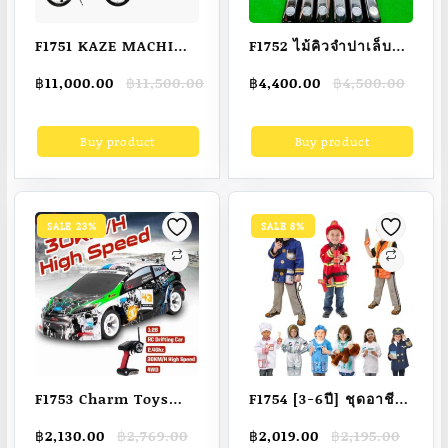
รุ่น 30606
F1751 KAZE MACHI
F1752 ไม้คิวจำปาเล็บ
Folding Bike รถพับอลู
ด้ามดำ(ไม้ดำดง) รุ่น
Original
Current
Original
Current
฿
11,000.00
฿
11,500.00
฿
4,400.00
฿
4,500.00
มิเนียม 20 นิ้ว (แถมของ
The Hunter
price
price
price
price
แถมสามรายการ)
was:
is:
was:
is:
Buy product
Buy product
฿11,500.00.
฿11,000.00.
฿4,500.00.
฿4,400.00.
SALE 23%
SALE 8%
F1753 Charm Toys
F1754 [3-6ปี] ชุดอาชีพ
ของเล่น Wltoys K989
เด็ก ชุดแฟนซีเด็ก ฟรี
Original
Current
Original
Current
฿
2,130.00
฿
2,769.00
฿
2,019.00
฿
2,195.00