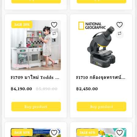
SALE 29%
F1709 มาใหม่ Todds &
F1710 กล้องจุลทรรศน์
Kids Toys by JKP
National Geographic
Original
Current
฿
4,190.00
฿
5,890.00
฿
2,450.00
Toys ชุดครัว ตู้เย็น สูง
รุ่น 640X
price
price
96.5ซม ไมโครเวฟ เตา
was:
is:
Buy product
Buy product
฿5,890.00.
฿4,190.00.
อบ อ่างล้างจาน มีเสียง
มีไฟ ของเล่นไม้เสริม
ทักษะ ของเล่นบทบาท
สมมติ
SALE 50%
SALE 40%