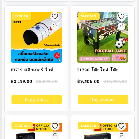
[คูปองลด 2 ต่อ]
ของเล่นเด็ก รถไฟฟ้า
SALE 8%
SALE 52%
F1719 สติกเกอร์ ไวท์
F1720 โต๊ะโกล์ โต๊ะ
บอร์ด ติดแม่เหล็กได้ ติด
ฟุตบอล โต๊ะบอลมือหมุน
Original
Current
Original
Current
฿
2,199.00
฿
2,399.00
฿
9,506.00
฿
19,999.00
ผนัง ไม่ต้องเจาะผนังให้
โต๊ะสังสรรค์ โต๊ะกีฬา
price
price
price
price
เป็นรอย สติ้กเกอร์ไวท์
ขนาดมาตรฐาน
was:
is:
was:
is:
Buy product
Buy product
฿2,399.00.
฿2,199.00.
฿19,999.00.
฿9,506.00.
บอร์ด
Football Table โต๊ะ
โกล์มือหมุน(พร้อม
อุปกรณ์ครบชุด) ขนาด
เดียวกับที่ใช้แข่งขัน
SALE 10%
SALE 10%