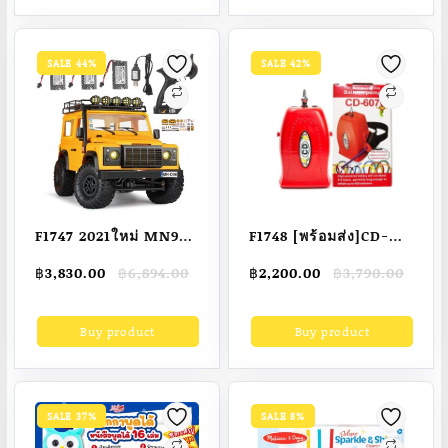
SALE 44%
SALE 42%
F1747 2021ใหม่ MN98
F1748 [พร้อมส่ง]CD-
1:12รถ RC 2.4G 4WD
607เครื่องสูบลูกโป่ง
Original
Current
Original
Current
฿
3,830.00
฿
6,894.00
฿
2,200.00
฿
3,790.00
รุ่น RTR รถบังคับวิทยุ
ขนาดจิ๋ว ลูกโป่งวิเศษ
price
price
price
price
หินแจ๊คที่ขุดป้องกัน
ปั๊มลมไฟฟ้า บอลลูนแถบ
was:
is:
was:
is:
Buy product
Buy product
฿6,894.00.
฿3,830.00.
฿3,790.00.
฿2,200.00.
รีโมทคอนโทรลรถ
ยาว เครื่องเติมลมแบบ
บรรทุกสำหรับของขวัญ
พิเศษ ชาร์ตแบตเตอรี่
เด็กของเล่น2021ใหม่
ได้
MN98 1:12รถ RC 2.4G
SALE 37%
SALE 8%
4WD รุ่น RTR ตีน