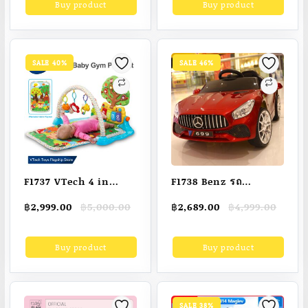
Buy product
Buy product
฿17,999.00.
฿6,999.00.
฿2,550.00.
฿2,540.00.
โทรศัพท์มือถือ
[Punnita Authorized
dealer
SALE 40%
SALE 46%
F1737 VTech 4 in
F1738 Benz รถ
1Musical Glow Gym
แบตเตอรี่เด็ก รถเด็ก
Original
Current
Original
Current
฿
2,999.00
฿
5,000.00
฿
2,689.00
฿
4,999.00
Playset 4 in 1ของเล่น
เล่นไฟฟ้า รถไฟฟ้าเด็ก
price
price
price
price
เสริมพัฒนาการ Kick &
รถของเด็ก Benz มี
was:
is:
was:
is:
Buy product
Buy product
฿5,000.00.
฿2,999.00.
฿4,999.00.
฿2,689.00.
Play Piano Gym Baby
รีโมทบังคับ ต่อมือถึง
Toys Boys Girls 0
บังคับได้ มีพร้อม
month + Kick & Play
ป้ายBenz
Piano Gym Infant
SALE 38%