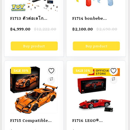
F1713 ตัวต่อเลโก
F1714 bonbebe
StarWars มิลเลนเนียม
Musical Train
Original
Current
Original
Current
฿
4,999.00
฿
12,222.00
฿
2,100.00
฿
2,690.00
ฟอลคอน-Daqiannian
Learning Table – โต๊ะ
price
price
price
price
(7541ชิ้น) ส่ง
กิจกรรม โต๊ะรถไฟ
was:
is:
was:
is:
Buy product
Buy product
฿12,222.00.
฿4,999.00.
฿2,690.00.
฿2,100.00.
ภายใน48ชม
SALE 50%
SALE 10%
F1715 Compatible
F1716 LEGO®
LEGO 1：1 พอร์ช
Technic™ 42143