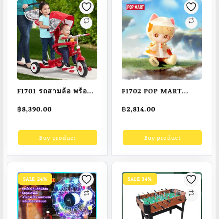
F1701 รถสามล้อ พร้อมที่
F1702 POP MART
ยืนด้านหลัง 4-In-1
DIMOO Raincoat Cat
฿
8,390.00
฿
2,814.00
Radio Flyer Deluxe
Action Figure Blind
Ride & Stand Stroll
Box
Buy product
Buy product
‘N Trike , Designed
for 2 Riders
SALE 24%
SALE 34%