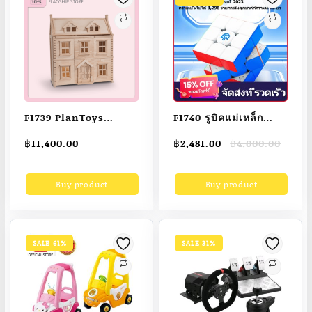
Toys New Born Toys
Gifts
F1739 PlanToys
F1740 รูบิคแม่เหล็ก
Victorian Dollhouse
GAN14แม็กเลฟ3X3,รูบิค
Original
Current
฿
11,400.00
฿
2,481.00
฿
4,000.00
ของเล่นไม้บ้านตุ๊กตาแป
ของเล่นปริศนารูป
price
price
ลนทอยส์ วิคตอเรียน
ลูกบาศก์ลูกบาศก์
was:
is:
Buy product
Buy product
฿4,000.00.
฿2,481.00.
ของเล่นเด็ก 3 ขวบ
ความเร็ว2023
SALE 61%
SALE 31%