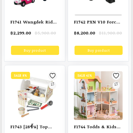
F1741 Wangdek Ride
F1742 PXN V10 Force
in Car Ccomo Fruity ,
Feedback Racing
Original
Current
Original
Current
฿
2,299.00
฿
5,900.00
฿
8,200.00
฿
11,900.00
Hello Kitty รถขาไถ ซี
Wheel
price
price
price
price
โคโม่ , คิทตี้ รถเด็กเล่น
was:
is:
was:
is:
Buy product
Buy product
฿5,900.00.
฿2,299.00.
฿11,900.00.
฿8,200.00.
รถเข็นเด็ก รถขาไถ Z-
09C , Y1313
SALE 8%
SALE 41%
F1743 [28ชิ้น] Top
F1744 Todds & Kids