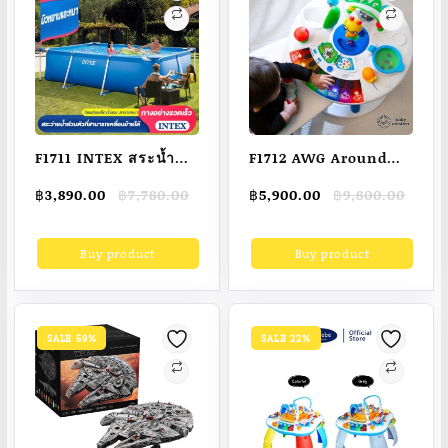
F1711 INTEX สระน้ำ
F1712 AWG Around
เฟรมพูล สี่เหลี่ยม สระ
We Grow 4 IN 1 รถหัด
Original
Current
Original
Current
฿
3,890.00
฿
7,780.00
฿
5,900.00
฿
9,800.00
ว่ายน้ําแบบเป่าลม สระ
เดินเด็ก จาก Baby
price
price
price
price
ว่ายน้ํา สระว่ายน้ําสําห
Einstein
was:
is:
was:
is:
Buy product
Buy product
฿7,780.00.
฿3,890.00.
฿9,800.00.
฿5,900.00.
รับเด็ก/ผู้ใหญ่ขนาดใหญ่
[punnita.com]
สระว่ายน้ําส่วนตัวสําห
รับครอบครัว
SALE 59%
SALE 22%