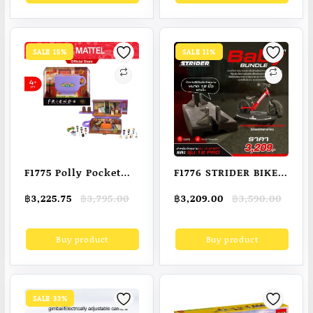
SALE 15%
SALE 11%
F1775 Polly Pocket
F1776 STRIDER BIKES
Collector Friends
(สไตรเดอร์ ไบร์ท)
Original
Current
Original
Current
฿
3,225.75
฿
3,795.00
฿
3,209.00
฿
3,590.00
Compact พอลลี่ พ็อก
ROCKER ฐานม้าโยก
price
price
price
price
เก็ต รุ่นสะสม ซีรี่ส์เฟ
สำหรับจักรยานรุ่น 12
was:
is:
was:
is:
Buy product
Buy product
฿3,795.00.
฿3,225.75.
฿3,590.00.
฿3,209.00.
รนด์ HKV74
Sport และ รุ่น 12 PRO
(เฉพาะฐานเท่านั้น!ไม่
รวมจักรยาน)
SALE 33%