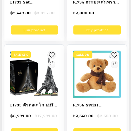
F1733 Set
F1734 กระบะเล่นทราย
Numberblocks สุดคุ้ม
ครบชุด กระบะสีครีม
Original
Current
฿
2,449.00
฿
3,325.00
฿
2,000.00
( Numberblocks1-10
แดง ฟ้า พร้อมผ้าคลุมรัด
price
price
+ Numberblocks11-
มุมกันสัตว์เลี้ยง แมลง
was:
is:
Buy product
Buy product
฿3,325.00.
฿2,449.00.
20 )
ทรายฆ่าเชื้อ
Sandcastle ของแท้ 2
ถุง 60 กก. ของเล่น รวม
ส่ง
SALE 61%
SALE 0%
F1735 ตัวต่อเลโก Eiffel
F1736 Swiss
Tower หอไอเฟล-
RayGuard Wonder
Original
Current
Original
Current
฿
6,999.00
฿
17,999.00
฿
2,540.00
฿
2,550.00
Balitieta (10001ชิ้น)
Ted อุปกรณ์ป้องกัน
price
price
price
price
ส่งภายใน48ชม
คลื่นแม่เหล็กไฟฟ้าจาก
was:
is:
was:
is: