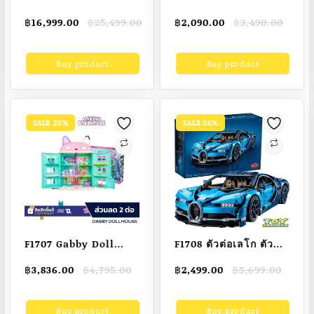
เป่าลม เป่าลมสไลเดอร์
รถแบตเตอรี่เด็ก รถเด็ก
Original
Current
Original
Current
฿
16,999.00
฿
25,499.00
฿
2,090.00
฿
3,490.00
สไลเดอร์เป่าลม บ้านลม
นั่งไฟฟ้า Lamborghini
price
price
price
price
เด็ก เป่าลมปราสาท
Transformer รถ
was:
is:
was:
is:
Buy product
Buy product
฿25,499.00.
฿16,999.00.
฿3,490.00.
฿2,090.00.
Christmas bouncy
แบตเตอรี่เด็กแลมโบกินี
castle children
คันใหญ่ ประตูปีกนก
trampoline slide
พร้อมรีโมท (รุ่นใหม่
family home indoor
ล่าสุด)
SALE 20%
SALE 56%
jumping bed toy gift
inflatable slide
F1707 Gabby Doll
F1708 ตัวต่อเลโก ตัวต่อ
House Purrfect Doll
Bugatti บูกัตติ-
Original
Current
Original
Current
฿
3,836.00
฿
4,795.00
฿
2,499.00
฿
5,699.00
House ตุ๊กตาเด็กหญิง
Bujiadi (3599ชิ้น) ส่ง
price
price
price
price
[คูปอง 2 ต่อ]
ภายใน48ชม
was:
is:
was:
is:
Buy product
Buy product
฿4,795.00.
฿3,836.00.
฿5,699.00.
฿2,499.00.