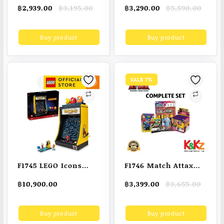
Seller! ของเล่นไอติม ที่
Toys by JKP Toys
Original
Current
Original
Current
฿
2,939.00
฿
3,195.00
฿
3,290.00
฿
5,590.00
ตักไอติม แซนวิช
บ้านของเล่น 3ชั้น บ้าน
price
price
price
price
บาร์บีคิว พิซซ่า ขนาด
ตุ๊กตา บ้านไม้หลังใหญ่
was:
is:
was:
is:
Buy product
Buy product
฿3,195.00.
฿2,939.00.
฿5,590.00.
฿3,290.00.
ใหญ่ 35x22x20cm ของ
หลายห้องมาพร้อม
เล่นทำอาหาร ของเล่น
เฟอร์นิเจอร์ ของเล่นไม้
ไม้ USA คุณภาพดี
เสริมพัฒนาการ
ปลอดภัย100% ทนทาน
Luxury 3 storey Villa
SALE 7%
Melissa & Doug Ice
Cream Counter
Sandwich Pizza BBQ
หลากรุ่น
9286/31650/9269/9465
ไอสกรีม ไอสครีม
F1745 LEGO Icons
F1746 Match Attax
10323 PAC-MAN
23/24 Complete set /
Original
Current
฿
10,900.00
฿
3,399.00
฿
3,655.00
Arcade Building Kit
การ์ดฟุตบอลแมตช์แอ
price
price
(2,651 Pieces)
ทแทคคอมพลีทเซต
was:
is:
Buy product
Buy product
฿3,655.00.
฿3,399.00.