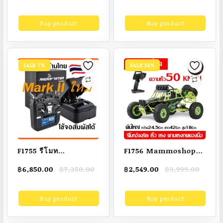
1/28 2.4G 4WD รถ
ไซส์ความสูงเด็ก 100-
price
price
price
price
แรลลี่บังคับด้วยรีโมต
140cm ชุดตำรวจ ดับ
was:
is:
was:
is:
Buy product
Buy product
฿2,769.00.
฿2,130.00.
฿2,195.00.
฿2,019.00.
พร้อมตัวส่งสัญญาณ
เพลิง หมอ เชฟ อวกาศ
พร้อมรีโมทคอนโทรลรถ
ซักเครื่องได้ ของเล่นใน
บังคับ รถของเล่น ของ
ชุด ครบ! พร้อมสวม
เล่นเด็ก ชาย [พร้อมสต็
บทบาท อาชีพในฝัน ซัก
SALE 7%
SALE 36%
อก]
เครื่องได้ จาก USA
คุณภาพดี
ปลอดภัย100% ทนทาน
Melissa & Doug Role
Play Costume หลาก
รุ่น 4835/4839
F1755 รีโมท
F1756 Mammoshop
RadioMaster TX16S
รถบังคับวิทยุ (WLTOYS
Original
Current
Original
Current
฿
6,850.00
฿
7,350.00
฿
2,549.00
฿
3,999.00
MarkII ชิป 4in1 รุ่น
WL12427รุ่นใหม่เฟือง
price
price
price
price
ใหม่ปี2022 HALL
เหล็ก/12428เลขเก่า)
was:
is:
was:
is:
Buy product
Buy product
฿7,350.00.
฿6,850.00.
฿3,999.00.
฿2,549.00.
Gimbal V4
พร้อมรีโมทแรง
Multiprotocol
มาก50KM/H(มีสินค้า