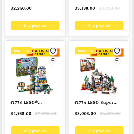
ของเล่นหุ่นยนต์สำหรับ
Soothe ‘n Snuggle
Original
Current
฿
2,240.00
฿
3,188.00
฿
3,750.00
เด็ก3-6,หน้าจอฟรีใน
Otter, Portable Plush
price
price
ช่วงต้นของการศึกษา
Soother with Music
was:
is:
Buy product
Buy product
฿3,750.00.
฿3,188.00.
การเข้ารหัสหุ่น
ฟิชเชอร์ ไพรส์ ตุ๊กตา
ยนต์,2โหมดเกม,การ
นาก พร้อมเพลง (GHL41
เรียนรู้และการศึกษา
)
ของเล่น
SALE 30%
SALE 30%
F1773 LEGO®
F1774 LEGO Super
Minecraft® 21188 The
Mario 71423 Dry
Original
Current
Original
Current
฿
4,935.00
฿
7,050.00
฿
3,003.00
฿
4,290.00
Llama Village
Bowser Castle Battle
price
price
price
price
Building Kit (1,252
Expansion Set (1,321
was:
is:
was:
is:
Buy product
Buy product
฿7,050.00.
฿4,935.00.
฿4,290.00.
฿3,003.00.
Pieces)
Pieces)