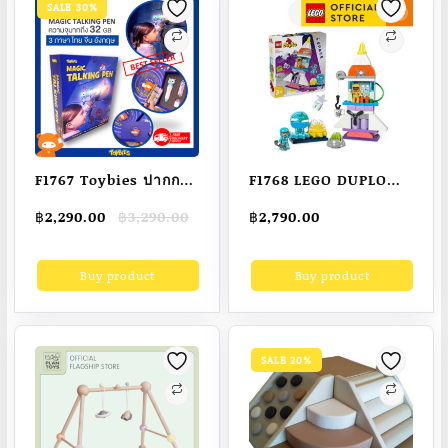
SALE 30%
F1767 Toybies ปากกา
F1768 LEGO DUPLO
พูดได้ 32 GB ปูพื้นฐาน 3
Town 10422 3in1
Original
Current
฿
2,290.00
฿
3,290.00
฿
2,790.00
ภาษา ไทย จีน อังกฤษ
Space Shuttle
price
price
ใช้ได้กับสติ๊กเกอร์-
Adventure Building
was:
is:
Buy product
Buy product
฿3,290.00.
฿2,290.00.
แฟลชการ์ด Toybies
Set Toys (58 Pieces)
และหนังสือ MIS ทุกเล่ม
(มากที่สุด)
SALE 20%