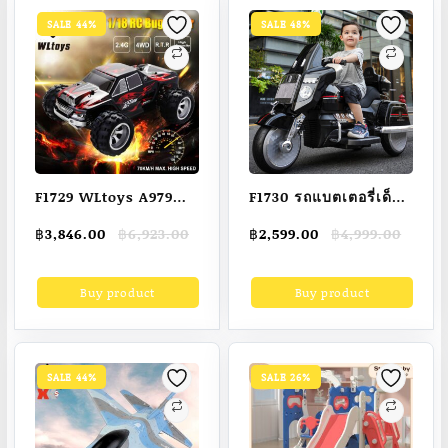
SALE 44%
SALE 48%
F1729 WLtoys A979
F1730 รถแบตเตอรี่เด็ก
2.4G Racing RC Car
(คันใหญ่) รถไฟฟ้าของ
Original
Current
Original
Current
฿
3,846.00
฿
6,923.00
฿
2,599.00
฿
4,999.00
50km/h High Speed
เด็ก รถเด็กนั่งมอไซค์
price
price
price
price
Car Radio Controled
(ขนาด2มอเตอร์) มีไฟ
was:
is:
was:
is:
Buy product
Buy product
฿6,923.00.
฿3,846.00.
฿4,999.00.
฿2,599.00.
Machine 1:18 Remote
หน้า มีเสียงดนตรี เชื่อม
Control Car Toys
ต่อบลูทูธได้ พร้อมส่ง
Drift Car RTR
SALE 44%
SALE 26%