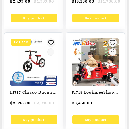
Original
Current
Original
Current
฿
2,499.00
฿
4,999.00
฿
13,230.00
฿
14,700.00
Porsche 911 GT3
Ferrari Daytona SP3
price
price
price
price
/2074ชิ้น ส่ง
Building Kit (3,778
was:
is:
was:
is:
Buy product
Buy product
฿4,999.00.
฿2,499.00.
฿14,700.00.
฿13,230.00.
ภายใน24ชม
Pieces)
SALE 20%
F1717 Chicco Ducati
F1718 LookmeeShop
Balance Bike Plus
รถแบตเตอรี่เด็ก คัน
Original
Current
฿
2,396.00
฿
2,995.00
฿
3,450.00
จักรยาน
ใหญ่มาก นั่งได้สองคน
price
price
ทรงตัว(บาลานซ์ ไบค์)
มีเสียงเพลง มีไฟสว่าง
was:
is:
Buy product
Buy product
฿2,995.00.
฿2,396.00.
เหมาะสำหรับเด็ก 2-5
สามารถบังคับระยะไกล
ขวบ น้ำหนักเบาพิเศษ
ได้ รถเด็กนั่ง รถของเล่น