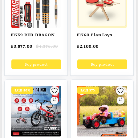
F1759 RED DRAGON
F1760 PlanToys
Amberjack Series
Musical Band ชุด
Original
Current
฿
3,877.00
฿
4,376.00
฿
2,100.00
Darts Set with
กลอง กลองชุด สุด
price
price
Flights and Shafts
หรรษา Wooden Toys
was:
is:
Buy product
Buy product
฿4,376.00.
฿3,877.00.
(Stems), 30g
ของเล่นเด็ก 3 ขวบ
SALE 50%
SALE 37%