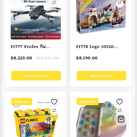
F1777 Profes กิม
F1778 Lego 10320
บอล3แกน X20 GPS S
Eldorado Fortress (เล
Original
Current
฿
8,223.00
฿
12,334.50
฿
8,190.00
พร้อมกล้อง6K HD,3-
โก้ของใหม่ พร้อมส่ง
price
price
Axis ควบคุมการบินด้วย
ของแท้ 100% ค่ะ )
was:
is:
Buy product
Buy product
฿12,334.50.
฿8,223.00.
Wifi FPV มืออาชีพ RC
Ss Dron ของเล่นรีโมท
SALE 15%
SALE 20%