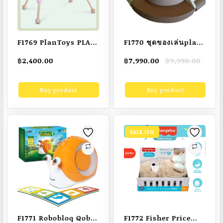
F1769 PlanToys PLAY
F1770 ชุดของเล่นplay
GYM ของเล่นไม้เพลย์
yim น้ำตาล
Original
Current
฿
2,400.00
฿
7,990.00
฿
9,990.00
ยิม ของเล่นเด็กแรกเกิด
price
price
was:
is:
Buy product
Buy product
฿9,990.00.
฿7,990.00.
SALE 15%
F1771 Robobloq Qobo
F1772 Fisher Price