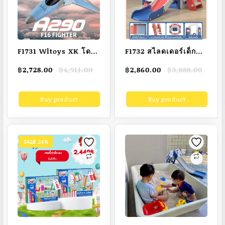
F1731 Wltoys XK โด
F1732 สไลดเดอร์เด็ก
รนของเล่นมีปีกสำหรับ
รุ่นหมีน้อยน่ารัก
Original
Current
Original
Current
฿
2,728.00
฿
4,911.00
฿
2,860.00
฿
3,888.00
เด็กโมเดลเครื่องบินวิทยุ
ขนาด190cm พร้อม
price
price
price
price
ควบคุมระยะไกลเครื่อง
สไลด์ ชิงช้า แป้นบาส
was:
is:
was:
is:
Buy product
Buy product
฿4,911.00.
฿2,728.00.
฿3,888.00.
฿2,860.00.
บิน RC A290มม.
กล้องส่องทางไกล
3D/6ก. เครื่องบินระบบ
แบบ3in1 สำหรับเด็ก1-
EPP โดรนมีปีก
6ขวบ
SALE 26%