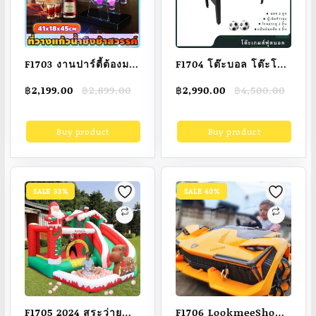
F1703 งานปาร์ตี้ต้องมา
F1704 โต๊ะบอล โต๊ะโกล
ชิงช้าสวรรค์ค็อกเทล
เกมส์บอล เกมส์ฟุตบอล
Original
Current
Original
Current
฿
2,199.00
฿
2,899.00
฿
2,990.00
฿
4,500.00
ชิงช้าแก้วช็อต ชิงช้า
โต๊ะเกมส์ฟุตบอล โต๊ะ
price
price
price
price
สวรรค์ LEDเรืองแสง
ฟุตบอล football table
was:
is:
was:
is:
Buy product
Buy product
฿2,899.00.
฿2,199.00.
฿4,500.00.
฿2,990.00.
เรืองแสงแบบชาร์จไฟ
soccer table Football
ได้ มี12แก้ว เพิ่มสีสันให้
League Tables &
งานเลี้ยง ที่วางแก้วน้ำ
Standings (Forward
ชิงช้าสวรรค์ ที่วางแก้ว
Living Home)
SALE 33%
SALE 40%
ค็อกเทล ที่วางแก้วช๊อตค๊
อกเทล ชั้นวางแก้วไวน์
ชิงช้าคอกเทล ชิงช้า
เหล้า
F1705 2024 สระว่ายน้ำ
F1706 LookmeeShop