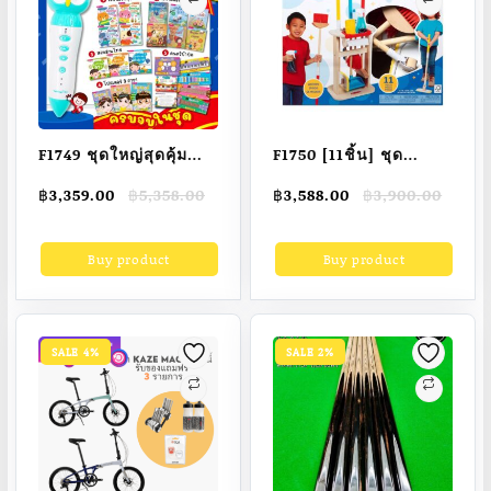
ตะขาบหินบังคับวิทยุ
รีโมทคอนโทรลรถบังคับ
วิทยุสำหรับเด็ก
ผู้ชาย,ของขวัญของเล่น
ใหม่ปี2021 MN98
F1749 ชุดใหญ่สุดคุ้ม
F1750 [11ชิ้น] ชุด
หนังสือ 16 เล่ม แผ่น
ทำความสะอาด รุ่นดีลัก
Original
Current
Original
Current
฿
3,359.00
฿
5,358.00
฿
3,588.00
฿
3,900.00
ดนตรี 12 แผ่น พร้อม
ซ์ ขนาดเด็กโดยเฉพาะ
price
price
price
price
ปากกาพูดได้
พร้อมแร็คแขวนเก็บ
was:
is:
was:
is:
Buy product
Buy product
฿5,358.00.
฿3,359.00.
฿3,900.00.
฿3,588.00.
mistalkingpen รุ่นนก
สะดวก ของเล่นทำความ
ฮูกหน่วยความจำ 32 GB
สะอาดบ้าน เล่นแม่บ้าน
รับประกัน 1 ปี
เล่นสวมบทบาท เสริม
จินตนาการ ของเล่นไม้
SALE 4%
SALE 2%
USA คุณภาพดี
ปลอดภัย100% ทนทาน
Melissa & Doug
Deluxe Sparkle &
Shine Cleaning Set