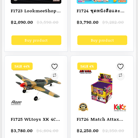
F1723 LookmeeShop
F1724 ชุดหนังสือและสื่อ
รถแบตเตอรี่เด็กนั่งทรง
การเรียนรู้รวม 30
Original
Current
Original
Current
฿
2,090.00
฿
3,590.00
฿
3,790.00
฿
9,282.00
สปอร์ต Lambo Ferrari
รายการ ครอบคลุมทุก
price
price
price
price
2แบต2มอเตอร์ รถแบต
ทักษะ พร้อมปากกาพูด
was:
is:
was:
is:
Buy product
Buy product
฿3,590.00.
฿2,090.00.
฿9,282.00.
฿3,790.00.
คันใหญ่เปิดประตู รถ
ได้รุ่นหมาน้อย
แบตไฟฟ้าเด็ก มีเสียงมี
ไฟ เชื่อมบลูทูธได้
รองรับ Mobile App
SALE 44%
SALE 4%
F1725 WLtoys XK 4Ch
F1726 Match Attax
A220 6G/3D จำลอง
23/24 Full Box 24
Original
Current
Original
Current
฿
3,780.00
฿
6,804.00
฿
2,250.00
฿
2,350.00
เครื่องบินผาดโผน
Packs / การ์ดฟุตบ
price
price
price
price