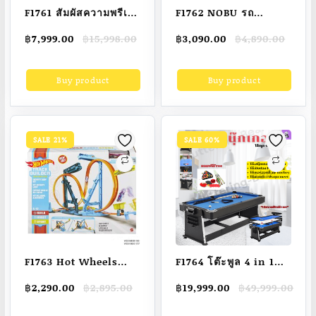
F1761 สัมผัสความพรีเมี่
F1762 NOBU รถ
ยมเหนือชั้น BMW รถ
แบตเตอรี่ไถนา รุ่น OC-
Original
Current
Original
Current
฿
7,999.00
฿
15,998.00
฿
3,090.00
฿
4,890.00
จักรยานคุณภาพสูง
TK1 |KAN|
price
price
price
price
ขนาด 14 นิ้ว นวัตกรรม
was:
is:
was:
is:
Buy product
Buy product
฿15,998.00.
฿7,999.00.
฿4,890.00.
฿3,090.00.
ระดับหรูจากประเทศ
ประเทศเยอรมนี
SALE 21%
SALE 60%
F1763 Hot Wheels
F1764 โต๊ะพูล 4 in 1
Track Builder
โต๊ะสนุ๊กเกอร์ โต๊ะ
Original
Current
Original
Current
฿
2,290.00
฿
2,895.00
฿
19,999.00
฿
49,999.00
Unlimited Infinity
ปิงปอง โต๊ะแอร์ฮอกกี้
price
price
price
price
Loop Kit Nacw 30ex
โต๊ะพลู โต๊ะบิลเลียด