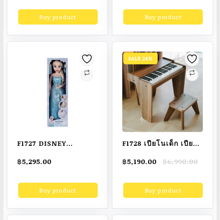
เสถียรภาพแกนหก
อลแมตช์แอทแทค ซอง
was:
is:
was:
is:
Buy product
Buy product
฿6,804.00.
฿3,780.00.
฿2,350.00.
฿2,250.00.
ทิศทางเครื่องบินควบคุม
สุ่มยกกล่อง (24 ซอง)
ระยะไกลเครื่องบิน RC
ไฟฟ้าของเล่นกลางแจ้ง
สำหรับผู้ใหญ่
SALE 26%
F1727 DISNEY
F1728 เปียโนเด็ก เปีย
FROZEN 32″
โนไม้ riczac เครื่อง
Original
Current
฿
5,295.00
฿
5,190.00
฿
6,990.00
PLAYDATE ELSA DOLL
ดนตรีสำหรับเด็ก
price
price
ของเล่นตุ๊กตา 32 นิ้ว
6เดือน-6ขวบ พร้อม
was:
is:
Buy product
Buy product
฿6,990.00.
฿5,190.00.
[คูปอง 2 ต่อ]
สมุดโน้ตเพลงตัวเลข
พร้อมส่ง