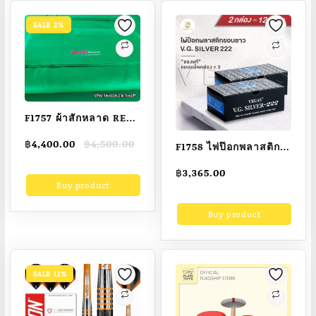
EdgeTX ใช้จอสัมผัสได้
พร้อมส่ง ส่งไว ) คัน
เลย ใช้รีซีฟได้หลาย
ใหญ่ รถไต่หิน รถบักกี้
SALE 2%
ยี่ห้อ ส่งฟรี ร้านไทย
F1757 ผ้าสักหลาด RED
Diamond สำหรับโต๊ะ
Original
Current
฿
4,400.00
฿
4,500.00
F1758 ไพ่ป๊อกพลาสติก
สนุกเกอร์ขนาด 6×12
price
price
ไพ่ขอบขาว V.G. 222
ฟุต
฿
3,365.00
was:
is:
ตอง2 ตองสอง ไพ่แท้ ไพ่
Buy product
฿4,500.00.
฿4,400.00.
จริง ไพ่พลาสติก
Buy product
SALE 11%