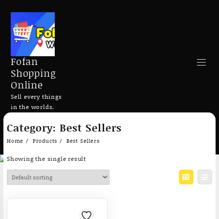
Fofan
Shopping
Online
Sell every things
in the worlds.
Skip
Category:
Best Sellers
to
Search
content
Home
Products
Best Sellers
Showing the single result
Add to cart
Add to cart