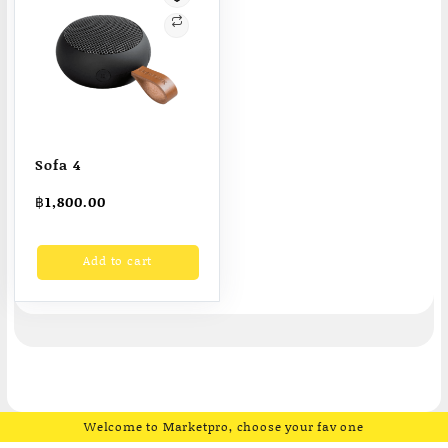
Sofa 4
฿
1,800.00
Add to cart
Welcome to Marketpro, choose your fav one