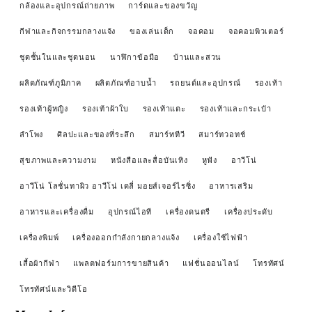
กล้องและอุปกรณ์ถ่ายภาพ
การ์ดและของขวัญ
กีฬาและกิจกรรมกลางแจ้ง
ของเล่นเด็ก
จอคอม
จอคอมพิวเตอร์
ชุดชั้นในและชุดนอน
นาฬิกาข้อมือ
บ้านและสวน
ผลิตภัณฑ์ภูมิภาค
ผลิตภัณฑ์อาบน้ำ
รถยนต์และอุปกรณ์
รองเท้า
รองเท้าผู้หญิง
รองเท้าผ้าใบ
รองเท้าแตะ
รองเท้าและกระเป๋า
ลำโพง
ศิลปะและของที่ระลึก
สมาร์ททีวี
สมาร์ทวอทช์
สุขภาพและความงาม
หนังสือและสื่อบันเทิง
หูฟัง
อาวีโน่
อาวีโน่ โลชั่นทาผิว อาวีโน่ เดลี่ มอยส์เจอร์ไรซิ่ง
อาหารเสริม
อาหารและเครื่องดื่ม
อุปกรณ์ไอที
เครื่องดนตรี
เครื่องประดับ
เครื่องพิมพ์
เครื่องออกกำลังกายกลางแจ้ง
เครื่องใช้ไฟฟ้า
เสื้อผ้ากีฬา
แพลตฟอร์มการขายสินค้า
แฟชั่นออนไลน์
โทรทัศน์
โทรทัศน์และวิดีโอ