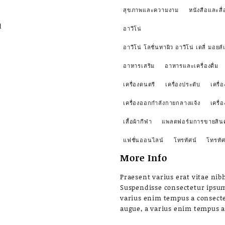
สุขภาพและความงาม
หนังสือและสื่
d
อาวีโน่
อาวีโน่ โลชั่นทาผิว อาวีโน่ เดลี่ มอยส์เ
อาหารเสริม
อาหารและเครื่องดื่ม
เครื่องดนตรี
เครื่องประดับ
เครื่อ
เครื่องออกกำลังกายกลางแจ้ง
เครื่
เสื้อผ้ากีฬา
แพลตฟอร์มการขายสินค
แฟชั่นออนไลน์
โทรทัศน์
โทรทัศ
More Info
Praesent varius erat vitae nibh
Suspendisse consectetur ipsu
varius enim tempus a consect
augue, a varius enim tempus 