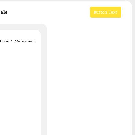
ale
Button Text
Home
My account