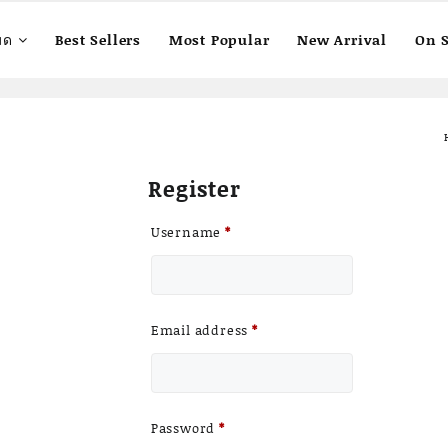
มด
Best Sellers
Most Popular
New Arrival
On S
Register
Required
Username
*
Required
Email address
*
Required
Password
*