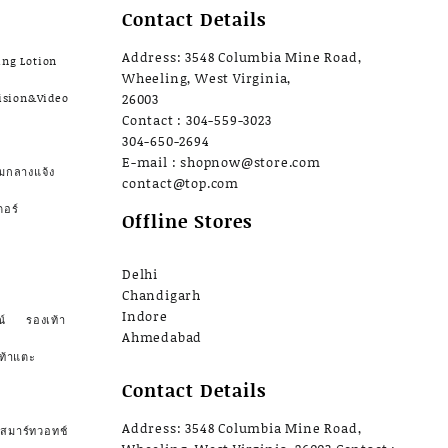
Contact Details
Address: 3548 Columbia Mine Road,
ing Lotion
Wheeling, West Virginia,
ision&Video
26003
Contact : 304-559-3023
304-650-2694
E-mail : shopnow@store.com
มกลางแจ้ง
contact@top.com
ตอร์
Offline Stores
Delhi
Chandigarh
Indore
์
รองเท้า
Ahmedabad
ท้าแตะ
Contact Details
Address: 3548 Columbia Mine Road,
สมาร์ทวอทช์