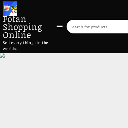
Fofan
Shopping
Online
Sell every things in the
worlds.