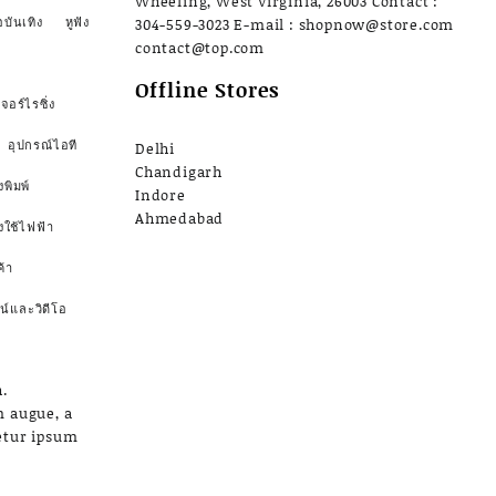
Wheeling, West Virginia, 26003 Contact :
อบันเทิง
หูฟัง
304-559-3023 E-mail : shopnow@store.com
contact@top.com
Offline Stores
จอร์ไรซิ่ง
อุปกรณ์ไอที
Delhi
Chandigarh
งพิมพ์
Indore
Ahmedabad
องใช้ไฟฟ้า
้า
น์และวิดีโอ
.
m augue, a
etur ipsum
a