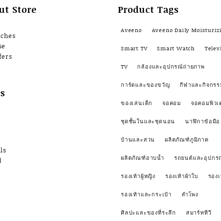
ut Store
Product Tags
Aveeno
Aveeno Daily Moisturiz
nches
se
Smart TV
Smart Watch
Telev
fers
TV
กล้องและอุปกรณ์ถ่ายภาพ
การ์ดและของขวัญ
กีฬาและกิจกรร
s
ของเล่นเด็ก
จอคอม
จอคอมพิวเ
ชุดชั้นในและชุดนอน
นาฬิกาข้อมือ
บ้านและสวน
ผลิตภัณฑ์ภูมิภาค
ls
ผลิตภัณฑ์อาบน้ำ
รถยนต์และอุปกรณ
d
รองเท้าผู้หญิง
รองเท้าผ้าใบ
รองเ
รองเท้าและกระเป๋า
ลำโพง
ศิลปะและของที่ระลึก
สมาร์ททีวี