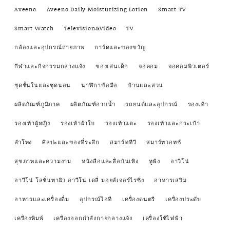
Aveeno
Aveeno Daily Moisturizing Lotion
Smart TV
Smart Watch
Television&Video
TV
กล้องและอุปกรณ์ถ่ายภาพ
การ์ดและของขวัญ
กีฬาและกิจกรรมกลางแจ้ง
ของเล่นเด็ก
จอคอม
จอคอมพิวเตอร์
ชุดชั้นในและชุดนอน
นาฬิกาข้อมือ
บ้านและสวน
ผลิตภัณฑ์ภูมิภาค
ผลิตภัณฑ์อาบน้ำ
รถยนต์และอุปกรณ์
รองเท้า
รองเท้าผู้หญิง
รองเท้าผ้าใบ
รองเท้าแตะ
รองเท้าและกระเป๋า
ลำโพง
ศิลปะและของที่ระลึก
สมาร์ททีวี
สมาร์ทวอทช์
สุขภาพและความงาม
หนังสือและสื่อบันเทิง
หูฟัง
อาวีโน่
อาวีโน่ โลชั่นทาผิว อาวีโน่ เดลี่ มอยส์เจอร์ไรซิ่ง
อาหารเสริม
อาหารและเครื่องดื่ม
อุปกรณ์ไอที
เครื่องดนตรี
เครื่องประดับ
เครื่องพิมพ์
เครื่องออกกำลังกายกลางแจ้ง
เครื่องใช้ไฟฟ้า