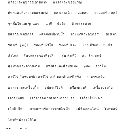
กล้องและอุปกรณ์ถ่ายภาพ
การ์ดและของขวัญ
กีฬาและกิจกรรมกลางแจ้ง
ของเล่นเด็ก
จอคอม
จอคอมพิวเตอร์
ชุดชั้นในและชุดนอน
นาฬิกาข้อมือ
บ้านและสวน
ผลิตภัณฑ์ภูมิภาค
ผลิตภัณฑ์อาบน้ำ
รถยนต์และอุปกรณ์
รองเท้า
รองเท้าผู้หญิง
รองเท้าผ้าใบ
รองเท้าแตะ
รองเท้าและกระเป๋า
ลำโพง
ศิลปะและของที่ระลึก
สมาร์ททีวี
สมาร์ทวอทช์
สุขภาพและความงาม
หนังสือและสื่อบันเทิง
หูฟัง
อาวีโน่
อาวีโน่ โลชั่นทาผิว อาวีโน่ เดลี่ มอยส์เจอร์ไรซิ่ง
อาหารเสริม
อาหารและเครื่องดื่ม
อุปกรณ์ไอที
เครื่องดนตรี
เครื่องประดับ
เครื่องพิมพ์
เครื่องออกกำลังกายกลางแจ้ง
เครื่องใช้ไฟฟ้า
เสื้อผ้ากีฬา
แพลตฟอร์มการขายสินค้า
แฟชั่นออนไลน์
โทรทัศน์
โทรทัศน์และวิดีโอ