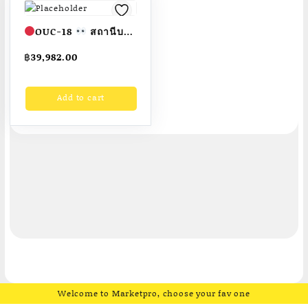
OUC-18
สถานีบาร์
โหนตัว 2 ด้าน (พร้อม
฿
39,982.00
ป้ายคู่มือ)
เครื่องออก
กำลังกายกลางแจ้ง
Add to cart
ผู้ใหญ่ ขนาด
40x80x200cm.
Fofansendai
ทำสี
สวย
สั่งทำ 7-15 วัน
Welcome to Marketpro, choose your fav one