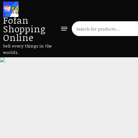
Fofan
Shopping
Online
Sell every things in the
worlds.