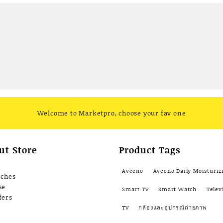
ofansendai
ทำสี
วย
สั่งทำ 7-15 วัน
Welcome to Marketpro, choose your fav one
ut Store
Product Tags
Aveeno
Aveeno Daily Moisturiz
nches
se
Smart TV
Smart Watch
Telev
fers
TV
กล้องและอุปกรณ์ถ่ายภาพ