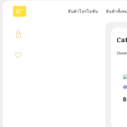
Skip
to
สินค้าโปรโมชั่น
สินค้าทั้งห
content
Ca
Showi
เ
฿
(พ
เค
กล
5