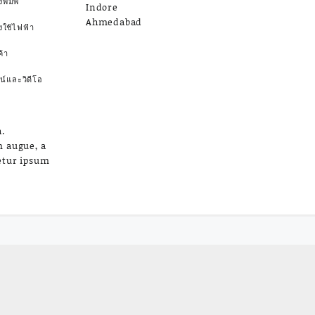
งพิมพ์
Indore
Ahmedabad
องใช้ไฟฟ้า
้า
น์และวิดีโอ
.
m augue, a
etur ipsum
a