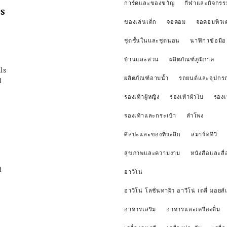
การ์ดและของขวัญ
กีฬาและกิจกรร
s
ของเล่นเด็ก
จอคอม
จอคอมพิวเ
ชุดชั้นในและชุดนอน
นาฬิกาข้อมือ
บ้านและสวน
ผลิตภัณฑ์ภูมิภาค
ls
ผลิตภัณฑ์อาบน้ำ
รถยนต์และอุปกรณ
d
รองเท้าผู้หญิง
รองเท้าผ้าใบ
รองเ
รองเท้าและกระเป๋า
ลำโพง
ศิลปะและของที่ระลึก
สมาร์ททีวี
สุขภาพและความงาม
หนังสือและสื่
d
อาวีโน่
อาวีโน่ โลชั่นทาผิว อาวีโน่ เดลี่ มอยส์เ
อาหารเสริม
อาหารและเครื่องดื่ม