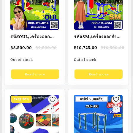
รหัสOUL,เครื่องออก
รหัสSM,เครื่องออกกำลัง
กำลังกายกลางแจ้งรุ่น
กายกลางแจ้งรุ่น
Original
Current
Original
Current
฿
8,500.00
฿
9,500.00
฿
10,725.00
฿
16,500.00
พิเศษเกรดA,โครงสร้าง
มาตรฐาน
price
price
price
price
หลักท่อกลมขนาด 4
เกรดA,โครงสร้างหลัก
was:
is:
was:
is:
Out of stock
Out of stock
฿9,500.00.
฿8,500.00.
฿16,500.00.
฿10,725.00.
นิ้ว(Dia.114มม.)
ท่อกลมขนาด 2
นิ้ว(Dia.60.5มม.)
Read more
Read more
SALE 50%