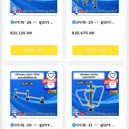
OUN-28
อุปกรณ์
OUN-29
อุปกรณ์
บริหารหน้าท้องแบบ
บริหารแขน-หน้าอก-หัว
฿
21,125.00
฿
25,675.00
นอนซิทอัพคู่ ขนาด
ไหล่-ยืดตัวแบบบาร์
100x100x100cm.
โหน2ระดับ ขนาด
Add to cart
Add to cart
Fofansendai
ทำสี
100x100x100cm.
สวย
สั่งทำ 7-15 วัน
Fofansendai
ทำสี
สวย
สั่งทำ 7-15 วัน
OUN-30
อุปกรณ์
OUN-31
อุปกรณ์