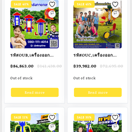
SALE 40%
SALE 45%
รหัสOUB,เครื่องออก
รหัสOUC,เครื่องออก
กำลังกายกลางแจ้งรุ่น
กำลังกายกลางแจ้งรุ่น
Original
Current
Original
Current
฿
84,863.00
฿
141,438.00
฿
39,982.00
฿
72,695.00
พิเศษเกรดพรีเมี่ยมแบบ
พิเศษเกรดพรีเมี่ยมแบบ
price
price
price
price
สถานี 3 ด้านมี
สถานี 2 ด้าน
was:
is:
was:
is:
Out of stock
Out of stock
฿141,438.00.
฿84,863.00.
฿72,695.00.
฿39,982.00.
หลังคา6เหลี่ยม
Read more
Read more
SALE 11%
SALE 35%