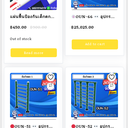
แผ่นพื้นป้องกันเด็กตก
OUN-66
อุปกรณ์
กระแทกพื้น EVA,แผ่นปู
บาร์ไต่ 5 (แบบโค้ง)
Original
Current
฿
450.00
฿
900.00
฿
25,025.00
พื้นสนามเด็กเล่น
ขนาด
price
price
โฟม,แผ่นปูพื้นกัน
100x100x100cm.
was:
is:
Out of stock
Add to cart
฿900.00.
฿450.00.
กระแทก EPDM,แผ่นปู
Fofansendai
ทำสี
พื้นกันลื่น Rubber,แผ่น
สวย
สั่งทำ 7-15 วัน
Read more
ปูพื้นกลางแจ้ง SBR,แผ่น
หญ้าเทียมปูพื้น,แผ่นจิ๊ก
ซอ
OUN-51
อุปกรณ์
OUN-52
อุปกรณ์