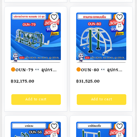
OUN-79
อุปกรณ์
OUN-80
อุปกรณ์
บริหารร่างกายแบบผสม
คานกระดกแบบยืน
฿
32,175.00
฿
31,525.00
10 ชุด ขนาด
ขนาด
100x100x100cm.
100x100x100cm.
Add to cart
Add to cart
Fofansendai
ทำสี
Fofansendai
ทำสี
สวย
สั่งทำ 7-15 วัน
สวย
สั่งทำ 7-15 วัน