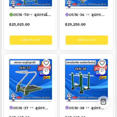
OUN-70
อุปกรณ์
OUN-36
อุปกรณ์
บาร์ไต่-โหนรวม ขนาด
บริหารแขน-ขา-หัวเข่า
฿
25,025.00
฿
29,250.00
100x100x100cm.
แบบวิ่งคู่ ขนาด
Fofansendai
ทำสี
100x100x100cm.
Add to cart
Add to cart
สวย
สั่งทำ 7-15 วัน
Fofansendai
ทำสี
สวย
สั่งทำ 7-15 วัน
OUN-37
อุปกรณ์
OUN-38
อุปกรณ์
บริหารขาแบบลู่วิ่งลูก
บริหารข้อสะโพกแบบ