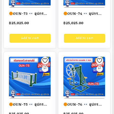
OUN-73
อุปกรณ์
OUN-74
อุปกรณ์
เดินทรงตัวซิกแซกแนว
อุโมงค์ลอด ขนาด
฿
25,025.00
฿
25,025.00
ตรง ขนาด
100x100x100cm.
100x100x100cm.
Fofansendai
ทำสี
Add to cart
Add to cart
Fofansendai
ทำสี
สวย
สั่งทำ 7-15 วัน
สวย
สั่งทำ 7-15 วัน
OUN-75
อุปกรณ์
OUN-76
อุปกรณ์
เดินทรงตัวสะพานโซ่
บริหารร่างกายแบบผสม
฿
25,025.00
฿
25,025.00