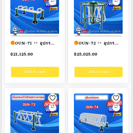
OUN-71
อุปกรณ์
OUN-72
อุปกรณ์
ม้านั่ง-ดันข้อ ขนาด
เดินทรงตัวซิกแซก
฿
21,125.00
฿
25,025.00
100x100x100cm.
วงกลม ขนาด
Fofansendai
ทำสี
100x100x100cm.
Add to cart
Add to cart
สวย
สั่งทำ 7-15 วัน
Fofansendai
ทำสี
สวย
สั่งทำ 7-15 วัน