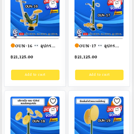
OUN-16
อุปกรณ์
OUN-17
อุปกรณ์
บริหารแขน-ขา-หน้า
บริหารสะโพก-ขา-
฿
21,125.00
฿
21,125.00
ท้องแบบม้าโยก ขนาด
แขน-หัวไหล่แบบย่ำเท้า
100x100x100cm.
ขนาด
Add to cart
Add to cart
Fofansendai
ทำสี
100x100x100cm.
สวย
สั่งทำ 7-15 วัน
Fofansendai
ทำสี
สวย
สั่งทำ 7-15 วัน