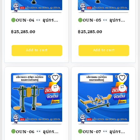
OUN-04
อุปกรณ์
OUN-05
อุปกรณ์
บริหารแขน-หน้าอก
บริหารน่อง-หัวเข่าแบบ
฿
25,285.00
฿
25,285.00
แบบดัน-ดึงคู่ ขนาด
ดันขาคู่ ขนาด
100x100x100cm.
100x100x100cm.
Add to cart
Add to cart
Fofansendai
ทำสี
Fofansendai
ทำสี
สวย
สั่งทำ 7-15 วัน
สวย
สั่งทำ 7-15 วัน
OUN-06
อุปกรณ์
OUN-07
อุปกรณ์
บริหารเอว-สะโพก-
บริหารแขน-หน้าท้อง