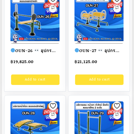
OUN-26
อุปกรณ์
OUN-27
อุปกรณ์
บริหารแขน-หน้าอก-หัว
บริหารหน้าท้อง-ดัดหลัง
฿
19,825.00
฿
21,125.00
ไหล่แบบนอนยกน้ำหนัก
คู่ ขนาด
ขนาด
100x100x100cm.
Add to cart
Add to cart
100x100x100cm.
Fofansendai
ทำสี
Fofansendai
ทำสี
สวย
สั่งทำ 7-15 วัน
สวย
สั่งทำ 7-15 วัน