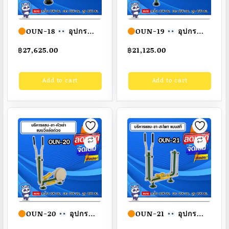
OUN-18
อุปกรณ์
OUN-19
อุปกรณ์
บริหารมือ-แขน-หัวไหล่
ยืดเส้นลำตัวแบบวงล้อ
฿
27,625.00
฿
21,125.00
แบบล้อหมุน4ล้อ ขนาด
ใหญ่ ขนาด
100x100x100cm.
100x100x100cm.
Add to cart
Add to cart
Fofansendai
ทำสี
Fofansendai
ทำสี
สวย
สั่งทำ 7-15 วัน
สวย
สั่งทำ 7-15 วัน
OUN-20
อุปกรณ์
OUN-21
อุปกรณ์
บริหารแขน-ขา-หัวเข่า
บริหารแขน-ขา-สะโพก