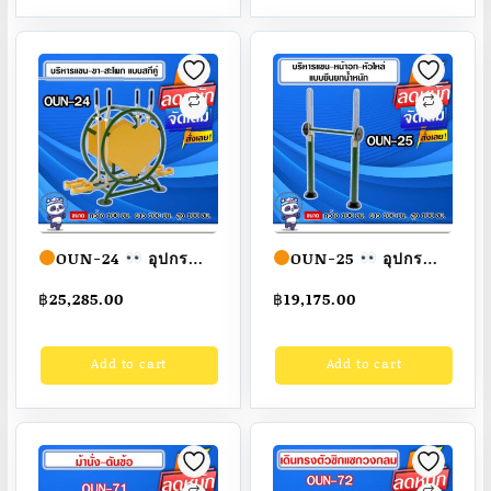
สวย
สั่งทำ 7-15 วัน
สวย
สั่งทำ 7-15 วัน
OUN-24
อุปกรณ์
OUN-25
อุปกรณ์
บริหารแขน-ขา-สะโพก
บริหารแขน-หน้าอก-หัว
฿
25,285.00
฿
19,175.00
แบบสกีคู่ ขนาด
ไหล่แบบยืนยกน้ำหนัก
100x100x100cm.
ขนาด
Add to cart
Add to cart
Fofansendai
ทำสี
100x100x100cm.
สวย
สั่งทำ 7-15 วัน
Fofansendai
ทำสี
สวย
สั่งทำ 7-15 วัน