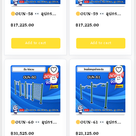
OUN-58
อุปกรณ์
OUN-59
อุปกรณ์
บาร์ห่วงโหน ขนาด
ปีนบันไดโซ่ ขนาด
฿
17,225.00
฿
17,225.00
100x100x100cm.
100x100x100cm.
Fofansendai
ทำสี
Fofansendai
ทำสี
Add to cart
Add to cart
สวย
สั่งทำ 7-15 วัน
สวย
สั่งทำ 7-15 วัน
OUN-60
อุปกรณ์
OUN-61
อุปกรณ์
ปีน-ไต่รวม ขนาด
โหนล้อหมุนต่างระดับ
฿
31,525.00
฿
21,125.00