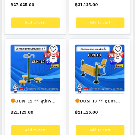
โค้งตัว M ขนาด
บริหารสะโพกแบบนั่ง
฿
27,625.00
฿
21,125.00
100x100x100cm.
และยืนบิดตัว4ที่ ขนาด
Fofansendai
ทำสี
100x100x100cm.
Add to cart
Add to cart
สวย
สั่งทำ 7-15 วัน
Fofansendai
ทำสี
สวย
สั่งทำ 7-15 วัน
OUN-12
อุปกรณ์
OUN-13
อุปกรณ์
บริหารสะโพกแบบยืน
บริหารขา-ข้อเท้าแบบ
฿
21,125.00
฿
21,125.00
บิดตัว3ที่ ขนาด
ถังกลิ้ง ขนาด
100x100x100cm.
100x100x100cm.
Add to cart
Add to cart
Fofansendai
ทำสี
Fofansendai
ทำสี