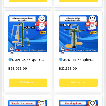
สวย
สั่งทำ 7-15 วัน
สวย
สั่งทำ 7-15 วัน
OUN-34
อุปกรณ์
OUN-35
อุปกรณ์
บริหารแขน-หน้าอก-หัว
บริหารเอว-สะโพกแบบ
฿
25,025.00
฿
21,125.00
ไหล่แบบดันเดี่ยว ขนาด
แกว่งตัวเสาเดี่ยว ขนาด
100x100x100cm.
100x100x100cm.
Add to cart
Add to cart
Fofansendai
ทำสี
Fofansendai
ทำสี
สวย
สั่งทำ 7-15 วัน
สวย
สั่งทำ 7-15 วัน