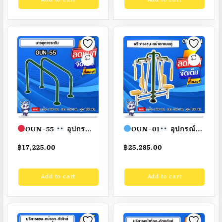
สวย
สั่งทำ 7-15 วัน
สวย
สั่งทำ 7-15 วัน
OUN-55
อุปกรณ์
OUN-01
อุปกรณ์
บาร์คู่ต่างระดับ ขนาด
บริหารแขน-หน้าอก
฿
17,225.00
฿
25,285.00
100x100x100cm.
แบบคู่ ขนาด
Fofansendai
ทำสี
60x100x170cm.
Add to cart
Add to cart
สวย
สั่งทำ 7-15 วัน
Fofansendai
ทำสี
สวย
สั่งทำ 7-15 วัน