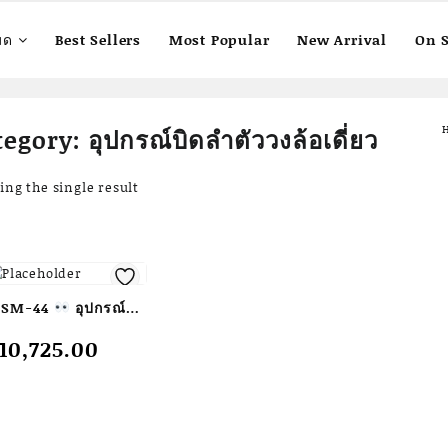
มด
Best Sellers
Most Popular
New Arrival
On S
tegory:
อุปกรณ์บิดลำตัววงล้อเดี่ยว
ng the single result
SM-44
อุปกรณ์บิด
ตัววงล้อเดี่ยว
10,725.00
นาด 1.00
1.00×1.60เมตร
ofansendai
สั่ง
 7-15 วัน