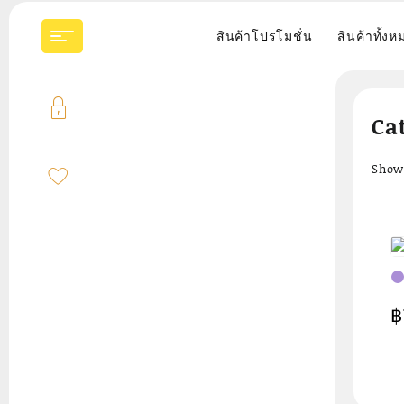
Skip
to
สินค้าโปรโมชั่น
สินค้าทั้งห
content
Ca
Showi
ลำ
฿
ข
x
F
ทำ