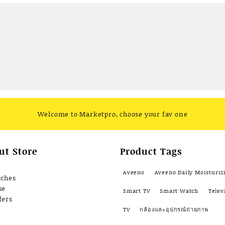
Welcome to Marketpro, choose your fav one
ut Store
Product Tags
Aveeno
Aveeno Daily Moisturiz
nches
se
Smart TV
Smart Watch
Telev
fers
TV
กล้องและอุปกรณ์ถ่ายภาพ