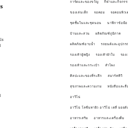
การ์ดและของขวัญ
กีฬาและกิจกรร
s
ของเล่นเด็ก
จอคอม
จอคอมพิวเ
ชุดชั้นในและชุดนอน
นาฬิกาข้อมือ
บ้านและสวน
ผลิตภัณฑ์ภูมิภาค
ls
ผลิตภัณฑ์อาบน้ำ
รถยนต์และอุปกรณ
d
รองเท้าผู้หญิง
รองเท้าผ้าใบ
รองเ
รองเท้าและกระเป๋า
ลำโพง
ศิลปะและของที่ระลึก
สมาร์ททีวี
สุขภาพและความงาม
หนังสือและสื่
d
อาวีโน่
อาวีโน่ โลชั่นทาผิว อาวีโน่ เดลี่ มอยส์เ
อาหารเสริม
อาหารและเครื่องดื่ม