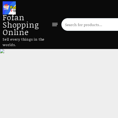
Fofan
Shopping
Online
Sell every things in the
worlds.