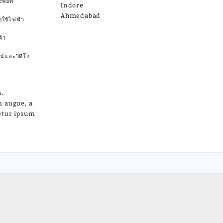
งพิมพ์
Indore
Ahmedabad
องใช้ไฟฟ้า
้า
น์และวิดีโอ
.
m augue, a
etur ipsum
a