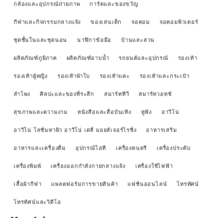
กล้องและอุปกรณ์ถ่ายภาพ
การ์ดและของขวัญ
กีฬาและกิจกรรมกลางแจ้ง
ของเล่นเด็ก
จอคอม
จอคอมพิวเตอร์
ชุดชั้นในและชุดนอน
นาฬิกาข้อมือ
บ้านและสวน
ผลิตภัณฑ์ภูมิภาค
ผลิตภัณฑ์อาบน้ำ
รถยนต์และอุปกรณ์
รองเท้า
รองเท้าผู้หญิง
รองเท้าผ้าใบ
รองเท้าแตะ
รองเท้าและกระเป๋า
ลำโพง
ศิลปะและของที่ระลึก
สมาร์ททีวี
สมาร์ทวอทช์
สุขภาพและความงาม
หนังสือและสื่อบันเทิง
หูฟัง
อาวีโน่
อาวีโน่ โลชั่นทาผิว อาวีโน่ เดลี่ มอยส์เจอร์ไรซิ่ง
อาหารเสริม
อาหารและเครื่องดื่ม
อุปกรณ์ไอที
เครื่องดนตรี
เครื่องประดับ
เครื่องพิมพ์
เครื่องออกกำลังกายกลางแจ้ง
เครื่องใช้ไฟฟ้า
เสื้อผ้ากีฬา
แพลตฟอร์มการขายสินค้า
แฟชั่นออนไลน์
โทรทัศน์
โทรทัศน์และวิดีโอ