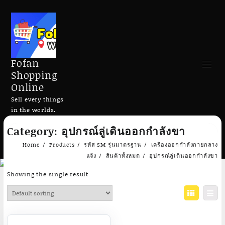
Fofan
Shopping
Online
Sell every things
in the worlds.
Skip
Category:
อุปกรณ์ลู่เดินออกกำลังขา
to
Search
content
Home
Products
รหัส SM รุ่นมาตรฐาน
เครื่องออกกำลังกายกลาง
แจ้ง
สินค้าทั้งหมด
อุปกรณ์ลู่เดินออกกำลังขา
Showing the single result
Add to cart
Add to cart