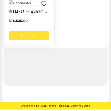
SM-47
อุปกรณ์ลู่
เดินออกกำลังขา
฿
18,525.00
ขนาด 0.65
x1.00×1.20เมตร
Add to cart
Fofansendai
สั่งทำ
7-15 วัน
Welcome to Marketpro, choose your fav one