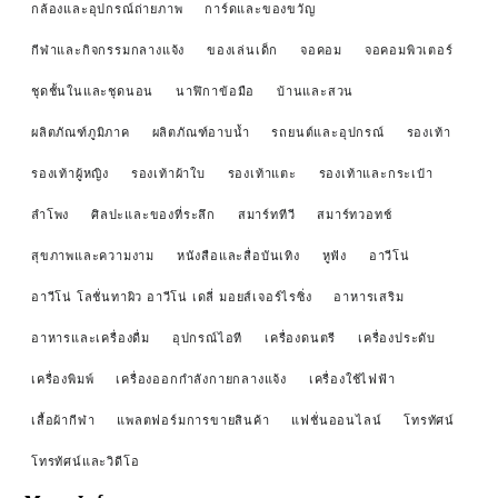
กล้องและอุปกรณ์ถ่ายภาพ
การ์ดและของขวัญ
กีฬาและกิจกรรมกลางแจ้ง
ของเล่นเด็ก
จอคอม
จอคอมพิวเตอร์
ชุดชั้นในและชุดนอน
นาฬิกาข้อมือ
บ้านและสวน
ผลิตภัณฑ์ภูมิภาค
ผลิตภัณฑ์อาบน้ำ
รถยนต์และอุปกรณ์
รองเท้า
รองเท้าผู้หญิง
รองเท้าผ้าใบ
รองเท้าแตะ
รองเท้าและกระเป๋า
ลำโพง
ศิลปะและของที่ระลึก
สมาร์ททีวี
สมาร์ทวอทช์
สุขภาพและความงาม
หนังสือและสื่อบันเทิง
หูฟัง
อาวีโน่
อาวีโน่ โลชั่นทาผิว อาวีโน่ เดลี่ มอยส์เจอร์ไรซิ่ง
อาหารเสริม
อาหารและเครื่องดื่ม
อุปกรณ์ไอที
เครื่องดนตรี
เครื่องประดับ
เครื่องพิมพ์
เครื่องออกกำลังกายกลางแจ้ง
เครื่องใช้ไฟฟ้า
เสื้อผ้ากีฬา
แพลตฟอร์มการขายสินค้า
แฟชั่นออนไลน์
โทรทัศน์
โทรทัศน์และวิดีโอ