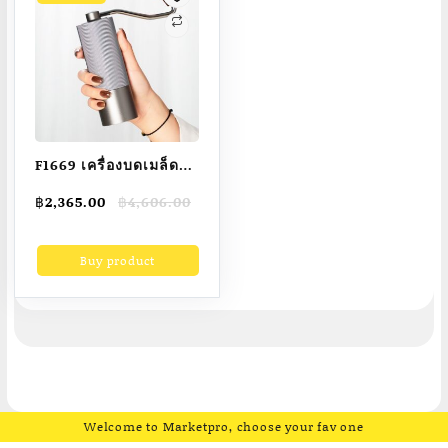
F1669 เครื่องบดเมล็ด
กาแฟแบบมือหมุนใช้ใน
Original
Current
฿
2,365.00
฿
4,606.00
ครัวเรือนขนาดเล็ก
price
price
เครื่องบดเมล็ดกาแฟ
was:
is:
Buy product
฿4,606.00.
฿2,365.00.
ด้วยมือ เครื่องบดเมล็ด
กาแฟแบบพกพา
Welcome to Marketpro, choose your fav one