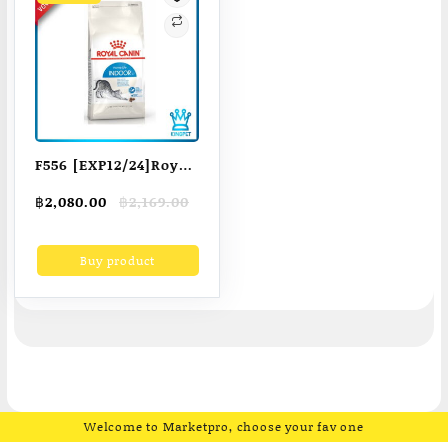
F556 [EXP12/24]Royal
canin Indoor cat 10
Original
Current
฿
2,080.00
฿
2,169.00
KG อาหารสำหรับแมว
price
price
โตเลี้ยงในบ้าน
was:
is:
Buy product
฿2,169.00.
฿2,080.00.
Welcome to Marketpro, choose your fav one