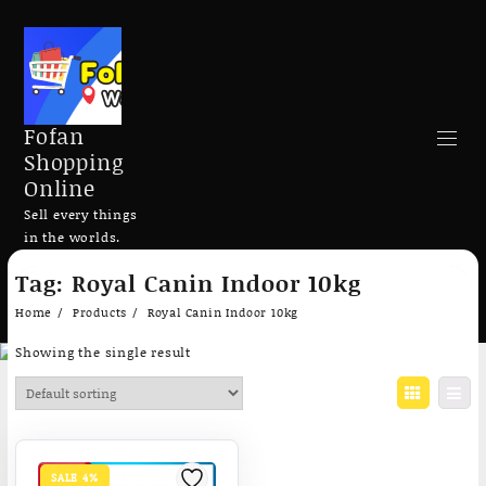
Fofan
Shopping
Online
Sell every things
in the worlds.
Skip
Tag:
Royal Canin Indoor 10kg
to
Search
content
Home
Products
Royal Canin Indoor 10kg
Showing the single result
Add to cart
Add to cart
SALE 4%