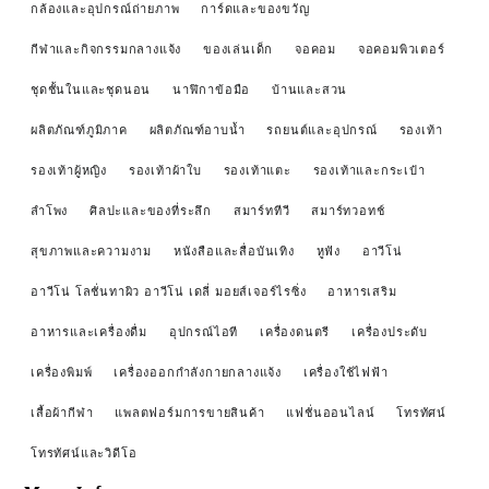
กล้องและอุปกรณ์ถ่ายภาพ
การ์ดและของขวัญ
กีฬาและกิจกรรมกลางแจ้ง
ของเล่นเด็ก
จอคอม
จอคอมพิวเตอร์
ชุดชั้นในและชุดนอน
นาฬิกาข้อมือ
บ้านและสวน
ผลิตภัณฑ์ภูมิภาค
ผลิตภัณฑ์อาบน้ำ
รถยนต์และอุปกรณ์
รองเท้า
รองเท้าผู้หญิง
รองเท้าผ้าใบ
รองเท้าแตะ
รองเท้าและกระเป๋า
ลำโพง
ศิลปะและของที่ระลึก
สมาร์ททีวี
สมาร์ทวอทช์
สุขภาพและความงาม
หนังสือและสื่อบันเทิง
หูฟัง
อาวีโน่
อาวีโน่ โลชั่นทาผิว อาวีโน่ เดลี่ มอยส์เจอร์ไรซิ่ง
อาหารเสริม
อาหารและเครื่องดื่ม
อุปกรณ์ไอที
เครื่องดนตรี
เครื่องประดับ
เครื่องพิมพ์
เครื่องออกกำลังกายกลางแจ้ง
เครื่องใช้ไฟฟ้า
เสื้อผ้ากีฬา
แพลตฟอร์มการขายสินค้า
แฟชั่นออนไลน์
โทรทัศน์
โทรทัศน์และวิดีโอ