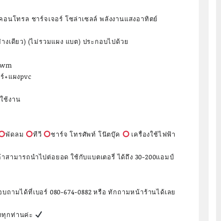
อนโทรล ชาร์จเจอร์ โซล่าเซลล์ พลังงานแสงอาทิตย์
างเดียว) (ไม่รวมแผง แบต) ประกอบไปด้วย
Vpwm
อร์+แผงpvc
ใช้งาน
พัดลม
ทีวี
ชาร์จ โทรศัพท์ โน๊ตบุ๊ค
เครื่องใช้ไฟฟ้า
ูกค้าสามารถนำไปต่อยอด ใช้กับแบตเตอรี่ ได้ถึง 30-200แอมป์
บถามได้ที่เบอร์ 080-674-0882 หรือ ทักถามหน้าร้านได้เลย
าทุกท่านค่ะ