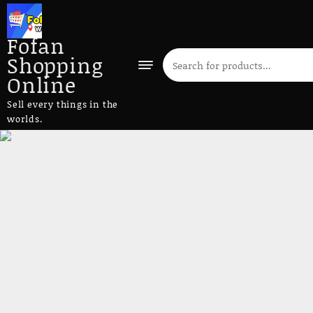
Fofan
Shopping
Online
Sell every things in the
worlds.