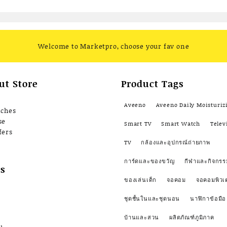
ูง ฉีด
จังหวะ รุ่น KT-
YAMA-30CX
าน
Welcome to Marketpro, choose your fav one
ทั่ว
ut Store
Product Tags
Aveeno
Aveeno Daily Moisturiz
nches
se
Smart TV
Smart Watch
Telev
fers
TV
กล้องและอุปกรณ์ถ่ายภาพ
การ์ดและของขวัญ
กีฬาและกิจกรร
s
ของเล่นเด็ก
จอคอม
จอคอมพิวเ
ชุดชั้นในและชุดนอน
นาฬิกาข้อมือ
บ้านและสวน
ผลิตภัณฑ์ภูมิภาค