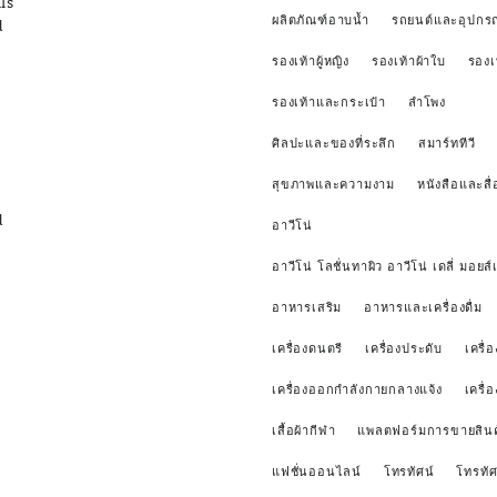
ls
ผลิตภัณฑ์อาบน้ำ
รถยนต์และอุปกรณ
d
รองเท้าผู้หญิง
รองเท้าผ้าใบ
รองเ
รองเท้าและกระเป๋า
ลำโพง
ศิลปะและของที่ระลึก
สมาร์ททีวี
สุขภาพและความงาม
หนังสือและสื่
d
อาวีโน่
อาวีโน่ โลชั่นทาผิว อาวีโน่ เดลี่ มอยส์เ
อาหารเสริม
อาหารและเครื่องดื่ม
เครื่องดนตรี
เครื่องประดับ
เครื่อ
เครื่องออกกำลังกายกลางแจ้ง
เครื่
เสื้อผ้ากีฬา
แพลตฟอร์มการขายสินค
แฟชั่นออนไลน์
โทรทัศน์
โทรทัศ