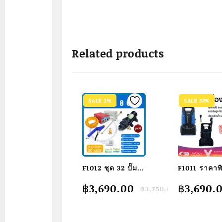
Related products
SALE 2%
SALE 33%
F1012 ชุด 32 ปั๊ม
F1011 ราคาพ
พ่นยา DC12V 8
เครื่องฉีดน้ำ
Original
Current
Original
Current
฿
3,690.00
฿
3,690.
฿
3,750.00
บาร์ ( สินค้าขายดี
HYUNDAI
price
price
price
price
) + สายพ่นยา 50
DREPRESSI
was:
is:
was:
is:
฿3,750.00.
฿3,690.00.
฿5,524.0
฿3,690.0
เมตร
120 บาร์ 1,6