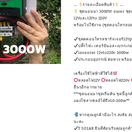
…
รายละเอียดสินค้า
…
ชุดนอนนา 3000W suoer ชุดค
12Vและ12Vto 220V
พร้อมไปใช้งาน (ชุดคอนโทรลอย่
ชุดดคอนโทรลชาร์จเจอร์12
ปลั๊กไฟ+ เทอร์มินอล+เบรกเก
inventer 12vto220v 3000w
ประกอบอุปกรณ์ ต่อพวง พร้อม
เครื่องใช้ไฟฟ้าที่ใช้ได้
หลอดไฟ12V
หลอดไฟ220v
อื่นๆอีกมากมาย
***ชุดนอนนาชุดเริ่มต้น ชุดนี้ล
แผงโซล่าเซลล์ได้ถึง50-300w**
หากคุณลูกค้ามีอะไร สงสัย สอ
นะคะ
T SOLAR ยินดีต้อนรับคุณลูกค้