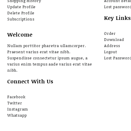
Shopping History
Account detai
Update Profile
Lost passwor
Delete Profile
Key Links
Subscriptions
Welcome
Order
Download
Nullam porttitor pharetra ullamcorper.
Address
Praesent varius erat vitae nibh.
Logout
Suspendisse consectetur ipsum augue, a
Lost Passwor
varius enim tempus aade varius erat vitae
nibh.
Connect With Us
Facebook
Twitter
Instagram
Whatsapp