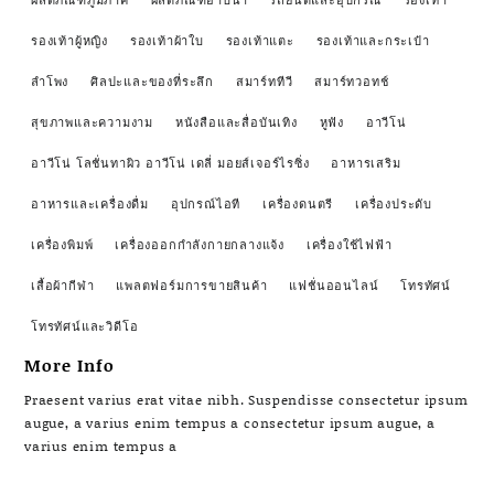
ผลิตภัณฑ์ภูมิภาค
ผลิตภัณฑ์อาบน้ำ
รถยนต์และอุปกรณ์
รองเท้า
รองเท้าผู้หญิง
รองเท้าผ้าใบ
รองเท้าแตะ
รองเท้าและกระเป๋า
ลำโพง
ศิลปะและของที่ระลึก
สมาร์ททีวี
สมาร์ทวอทช์
สุขภาพและความงาม
หนังสือและสื่อบันเทิง
หูฟัง
อาวีโน่
อาวีโน่ โลชั่นทาผิว อาวีโน่ เดลี่ มอยส์เจอร์ไรซิ่ง
อาหารเสริม
อาหารและเครื่องดื่ม
อุปกรณ์ไอที
เครื่องดนตรี
เครื่องประดับ
เครื่องพิมพ์
เครื่องออกกำลังกายกลางแจ้ง
เครื่องใช้ไฟฟ้า
เสื้อผ้ากีฬา
แพลตฟอร์มการขายสินค้า
แฟชั่นออนไลน์
โทรทัศน์
โทรทัศน์และวิดีโอ
More Info
Praesent varius erat vitae nibh. Suspendisse consectetur ipsum
augue, a varius enim tempus a consectetur ipsum augue, a
varius enim tempus a