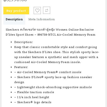
Buy product
Description
Meta Information
Skechers สเก็ตเชอร์ส รองเท้าผู้หญิง Women Online Exclusive
D’lites Sport Shoes – 896738-NTCL Air-Cooled Memory Foam
Description:
Keep that classic comfortable style and comfort going
with the Skechers D’Lites shoe. This stylish sporty lace-
up sneaker features a synthetic and mesh upper with a
cushioned Air-Cooled Memory Foam insole.
Features:
– Air-Cooled Memory Foam® comfort insole
– Skechers D’Lites® sporty lace-up fashion sneaker
design
– Lightweight shock-absorbing supportive midsole
– Flexible traction outsole
– 1 1/4 inch heel height
– Skechers® logo details