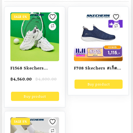
SALE 5%
F1568 Skechers
F708 Skechers สเก็ต
Men’s Shoes Sport
เชอร์ส รองเท้าผู้ชาย
Original
Current
฿
4,560.00
฿
4,800.00
D’Lites 1.0 Shoes –
Men Sport Ultra Flex
price
price
Buy product
52676-WBK
3.0 Demchek
was:
is:
Buy product
฿4,800.00.
฿4,560.00.
walking Shoes –
232337-NVGY Air-
Cooled Memory
Foam Machine
SALE 5%
Washable