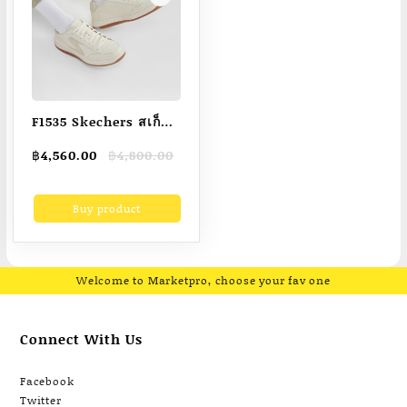
F1535 Skechers สเก็ต
เชอร์ส รองเท้า ผู้ชาย
Original
Current
฿
4,560.00
฿
4,800.00
Court Classic Sport
price
price
Court 92 Shoes –
was:
is:
Buy product
฿4,800.00.
฿4,560.00.
232473-OFWT
Welcome to Marketpro, choose your fav one
Connect With Us
Facebook
Twitter