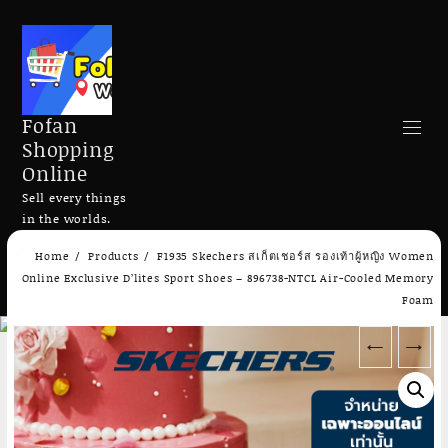
Fofan
Shopping
Online
Sell every things
in the worlds.
Skip
Home
Products
F1935 Skechers สเก็ตเชอร์ส รองเท้าผู้หญิง Women
to
Search
Online Exclusive D’lites Sport Shoes – 896738-NTCL Air-Cooled Memory
content
Foam
←
→
Add to cart
Add to cart