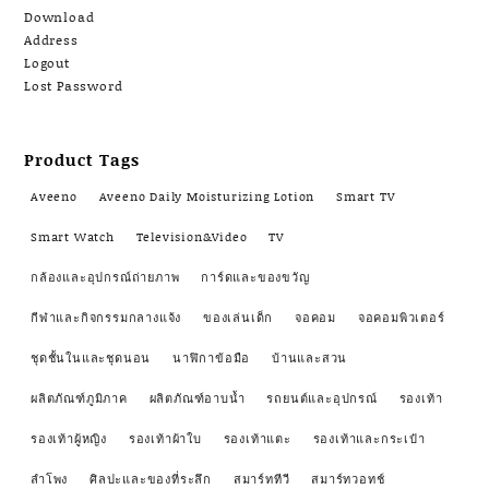
Download
Address
Logout
Lost Password
Product Tags
Aveeno
Aveeno Daily Moisturizing Lotion
Smart TV
Smart Watch
Television&Video
TV
กล้องและอุปกรณ์ถ่ายภาพ
การ์ดและของขวัญ
กีฬาและกิจกรรมกลางแจ้ง
ของเล่นเด็ก
จอคอม
จอคอมพิวเตอร์
ชุดชั้นในและชุดนอน
นาฬิกาข้อมือ
บ้านและสวน
ผลิตภัณฑ์ภูมิภาค
ผลิตภัณฑ์อาบน้ำ
รถยนต์และอุปกรณ์
รองเท้า
รองเท้าผู้หญิง
รองเท้าผ้าใบ
รองเท้าแตะ
รองเท้าและกระเป๋า
ลำโพง
ศิลปะและของที่ระลึก
สมาร์ททีวี
สมาร์ทวอทช์