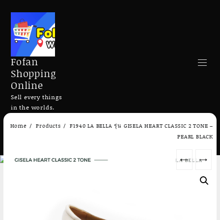
Fofan
Shopping
Online
Sell every things
in the worlds.
Skip
Home
Products
F1940 LA BELLA รุ่น GISELA HEART CLASSIC 2 TONE –
to
Search
PEARL BLACK
content
←
→
Add to cart
Add to cart