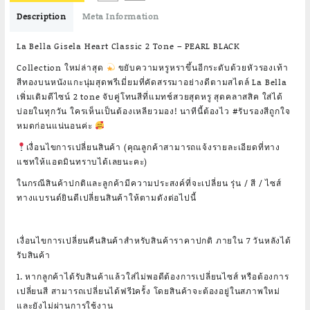
Description
Meta Information
La Bella Gisela Heart Classic 2 Tone – PEARL BLACK
Collection ใหม่ล่าสุด
ขยับความหรูหราขึ้นอีกระดับด้วยหัวรองเท้า
สีทองบนหนังแกะนุ่มสุดพรีเมี่ยมที่คัดสรรมาอย่างดีตามสไตล์ La Bella
เพิ่มเติมดีไซน์ 2 tone จับคู่โทนสีที่แมทช์สวยสุดหรู สุดคลาสสิค ใส่ได้
บ่อยในทุกวัน ใครเห็นเป็นต้องเหลียวมอง! นาทีนี้ต้องไว #รับรองสีถูกใจ
หมดก่อนแน่นอนค่ะ
เงื่อนไขการเปลี่ยนสินค้า (คุณลูกค้าสามารถแจ้งรายละเอียดที่ทาง
แชทให้แอดมินทราบได้เลยนะคะ)
ในกรณีสินค้าปกติและลูกค้ามีความประสงค์ที่จะเปลี่ยน รุ่น / สี / ไซส์
ทางแบรนด์ยินดีเปลี่ยนสินค้าให้ตามดังต่อไปนี้
เงื่อนไขการเปลี่ยนคืนสินค้าสำหรับสินค้าราคาปกติ ภายใน 7 วันหลังได้
รับสินค้า
1. หากลูกค้าได้รับสินค้าแล้วใส่ไม่พอดีต้องการเปลี่ยนไซส์ หรือต้องการ
เปลี่ยนสี สามารถเปลี่ยนได้ฟรี1ครั้ง โดยสินค้าจะต้องอยู่ในสภาพใหม่
และยังไม่ผ่านการใช้งาน