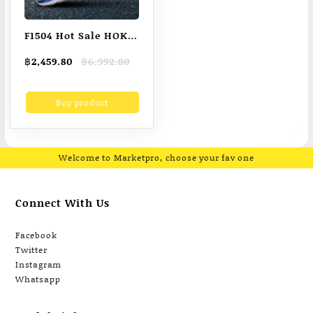
F1504 Hot Sale HOKA
ONE ONE Clifton
Original
Current
฿
2,459.80
฿
6,992.80
9Men’s and
price
price
Women’s Running
was:
is:
Buy product
฿6,992.80.
฿2,459.80.
Shoes 100% Original
รองเท้ากีฬาสำหรับ
ผู้ชายและผู้หญิง 2024
รองเท้าวิ่งตัดต่ำระบาย
Welcome to Marketpro, choose your fav one
อากาศทนต่อการสึกหรอ
สำหรับผู้ชายและผู้หญิง
Connect With Us
สีส้ม
Facebook
Twitter
Instagram
Whatsapp