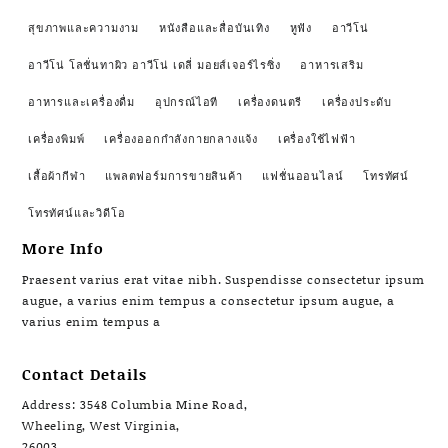
สุขภาพและความงาม
หนังสือและสื่อบันเทิง
หูฟัง
อาวีโน่
อาวีโน่ โลชั่นทาผิว อาวีโน่ เดลี่ มอยส์เจอร์ไรซิ่ง
อาหารเสริม
อาหารและเครื่องดื่ม
อุปกรณ์ไอที
เครื่องดนตรี
เครื่องประดับ
เครื่องพิมพ์
เครื่องออกกำลังกายกลางแจ้ง
เครื่องใช้ไฟฟ้า
เสื้อผ้ากีฬา
แพลตฟอร์มการขายสินค้า
แฟชั่นออนไลน์
โทรทัศน์
โทรทัศน์และวิดีโอ
More Info
Praesent varius erat vitae nibh. Suspendisse consectetur ipsum
augue, a varius enim tempus a consectetur ipsum augue, a
varius enim tempus a
Contact Details
Address: 3548 Columbia Mine Road,
Wheeling, West Virginia,
26003