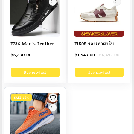
F736 Men’s Leather
F1505 รองเท้าผ้าใบ
Shoes 2023 New
new balance 327 ของ
Original
Current
฿
5,330.00
฿
1,943.00
฿
4,492.00
Breathable Business
แท้ 100% Original
price
price
Shoe Social
new blance official
was:
is:
Buy product
Buy product
฿4,492.00.
฿1,943.00.
Mocasines Loafers
รองเท้าผ้าใบผญ
for Men Zapatos De
รองเท้า new balance
Hombre
แท้ รองเท้าผ้าใบผช
new balance Sports
SALE 65%
Sneakers Sneakers
Lover