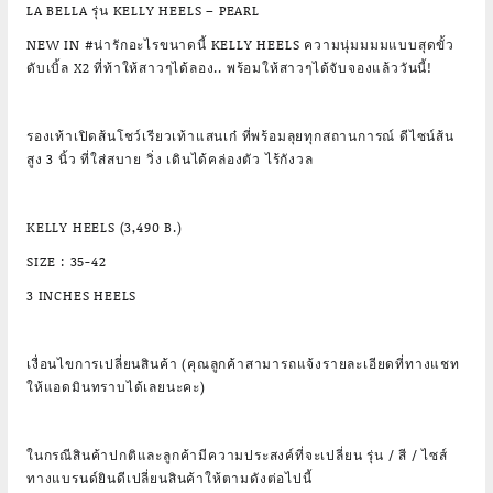
LA BELLA รุ่น KELLY HEELS – PEARL
NEW IN #น่ารักอะไรขนาดนี้ KELLY HEELS ความนุ่มมมมแบบสุดขั้ว
ดับเบิ้ล X2 ที่ท้าให้สาวๆได้ลอง.. พร้อมให้สาวๆได้จับจองแล้ววันนี้!
รองเท้าเปิดส้นโชว์เรียวเท้าแสนเก๋ ที่พร้อมลุยทุกสถานการณ์ ดีไซน์ส้น
สูง 3 นิ้ว ที่ใส่สบาย วิ่ง เดินได้คล่องตัว ไร้กังวล
KELLY HEELS (3,490 B.)
SIZE : 35-42
3 INCHES HEELS
เงื่อนไขการเปลี่ยนสินค้า (คุณลูกค้าสามารถแจ้งรายละเอียดที่ทางแชท
ให้แอดมินทราบได้เลยนะคะ)
ในกรณีสินค้าปกติและลูกค้ามีความประสงค์ที่จะเปลี่ยน รุ่น / สี / ไซส์
ทางแบรนด์ยินดีเปลี่ยนสินค้าให้ตามดังต่อไปนี้