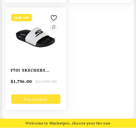
รองเท้า รองเท้าผ้าใบ
ขนาด38-48
100% Original
SALE 18%
F701 SKECHERS
Hyper Slide –
Original
Current
฿
1,796.00
฿
2,190.00
Deriver Men’s
price
price
Sandals
was:
is:
Buy product
฿2,190.00.
฿1,796.00.
Welcome to Marketpro, choose your fav one