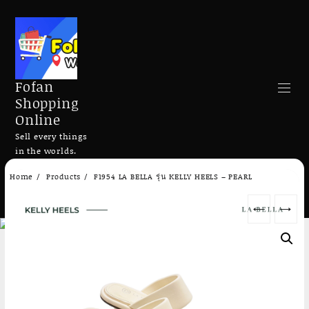
Fofan
Shopping
Online
Sell every things
in the worlds.
Skip
Home
Products
F1954 LA BELLA รุ่น KELLY HEELS – PEARL
to
Search
content
←
→
Add to cart
Add to cart