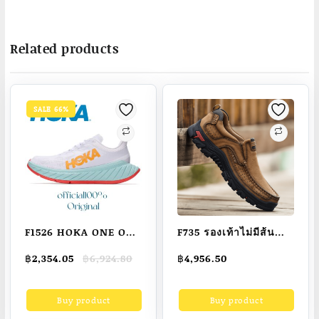
Related products
SALE 66%
F1526 HOKA ONE ONE
F735 รองเท้าไม่มีส้น
carbon plate x2
ผู้ชายแตะรองเท้าผ้าใบ
Original
Current
฿
2,354.05
฿
6,924.80
฿
4,956.50
คุณภาพสูง สําหรับผู้ชาย
แบนที่มีคุณภาพสูง
price
price
และผู้หญิง official ของ
สาเหตุผู้ชายรองเท้าชาย
was:
is:
Buy product
Buy product
฿6,924.80.
฿2,354.05.
แท้ โมเดลชายและหญิง
รองเท้ารองเท้าเรือ