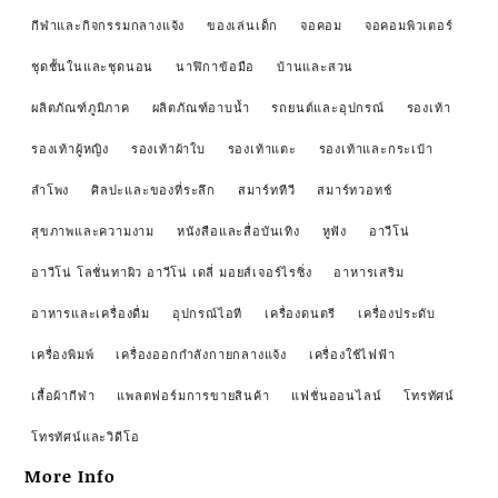
กีฬาและกิจกรรมกลางแจ้ง
ของเล่นเด็ก
จอคอม
จอคอมพิวเตอร์
ชุดชั้นในและชุดนอน
นาฬิกาข้อมือ
บ้านและสวน
ผลิตภัณฑ์ภูมิภาค
ผลิตภัณฑ์อาบน้ำ
รถยนต์และอุปกรณ์
รองเท้า
รองเท้าผู้หญิง
รองเท้าผ้าใบ
รองเท้าแตะ
รองเท้าและกระเป๋า
ลำโพง
ศิลปะและของที่ระลึก
สมาร์ททีวี
สมาร์ทวอทช์
สุขภาพและความงาม
หนังสือและสื่อบันเทิง
หูฟัง
อาวีโน่
อาวีโน่ โลชั่นทาผิว อาวีโน่ เดลี่ มอยส์เจอร์ไรซิ่ง
อาหารเสริม
อาหารและเครื่องดื่ม
อุปกรณ์ไอที
เครื่องดนตรี
เครื่องประดับ
เครื่องพิมพ์
เครื่องออกกำลังกายกลางแจ้ง
เครื่องใช้ไฟฟ้า
เสื้อผ้ากีฬา
แพลตฟอร์มการขายสินค้า
แฟชั่นออนไลน์
โทรทัศน์
โทรทัศน์และวิดีโอ
More Info