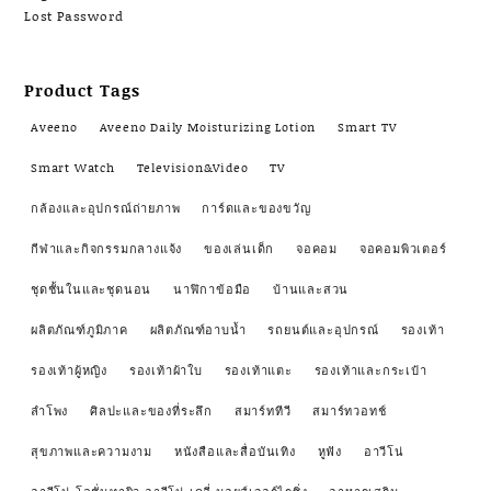
Lost Password
Product Tags
Aveeno
Aveeno Daily Moisturizing Lotion
Smart TV
Smart Watch
Television&Video
TV
กล้องและอุปกรณ์ถ่ายภาพ
การ์ดและของขวัญ
กีฬาและกิจกรรมกลางแจ้ง
ของเล่นเด็ก
จอคอม
จอคอมพิวเตอร์
ชุดชั้นในและชุดนอน
นาฬิกาข้อมือ
บ้านและสวน
ผลิตภัณฑ์ภูมิภาค
ผลิตภัณฑ์อาบน้ำ
รถยนต์และอุปกรณ์
รองเท้า
รองเท้าผู้หญิง
รองเท้าผ้าใบ
รองเท้าแตะ
รองเท้าและกระเป๋า
ลำโพง
ศิลปะและของที่ระลึก
สมาร์ททีวี
สมาร์ทวอทช์
สุขภาพและความงาม
หนังสือและสื่อบันเทิง
หูฟัง
อาวีโน่