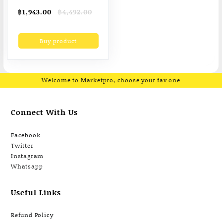
new balance 327 ของ
Original
Current
฿
1,943.00
฿
4,492.00
แท้ 100% Original
price
price
new blance official
was:
is:
Buy product
฿4,492.00.
฿1,943.00.
รองเท้าผ้าใบผญ
รองเท้า new balance
แท้ รองเท้าผ้าใบผช
new balance Sports
Welcome to Marketpro, choose your fav one
Sneakers Sneakers
Lover
Connect With Us
Facebook
Twitter
Instagram
Whatsapp
Useful Links
Refund Policy