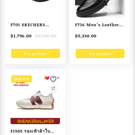
F701 SKECHERS
F736 Men’s Leather
Hyper Slide –
Shoes 2023 New
Original
Current
฿
1,796.00
฿
2,190.00
฿
5,330.00
Deriver Men’s
Breathable Business
price
price
Sandals
Shoe Social
was:
is:
Buy product
Buy product
฿2,190.00.
฿1,796.00.
Mocasines Loafers
for Men Zapatos De
Hombre
SALE 57%
F1505 รองเท้าผ้าใบ