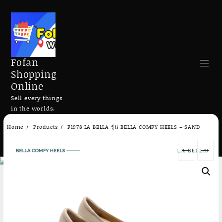
Fofan
Shopping
Online
Sell every things
in the worlds.
Skip
Home
Products
F1978 LA BELLA รุ่น BELLA COMFY HEELS – SAND
to
Search
content
←
→
Add to cart
Add to cart