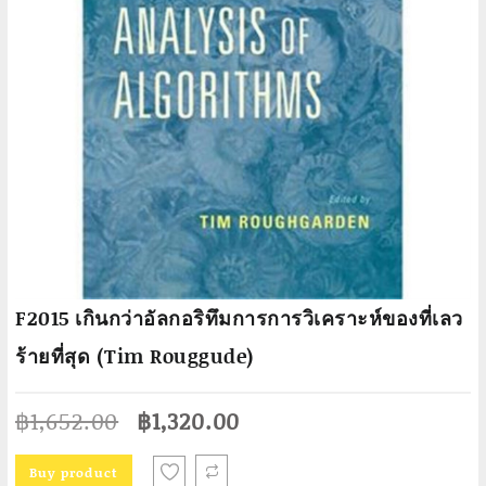
F2015 เกินกว่าอัลกอริทึมการการวิเคราะห์ของที่เลว
ร้ายที่สุด (Tim Rouggude)
Original
Current
฿
1,652.00
฿
1,320.00
price
price
was:
is:
Buy product