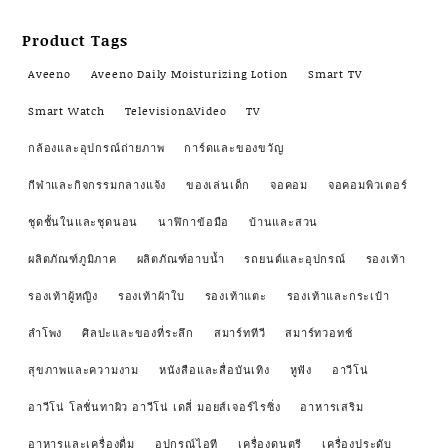
Product Tags
Aveeno
Aveeno Daily Moisturizing Lotion
Smart TV
Smart Watch
Television&Video
TV
กล้องและอุปกรณ์ถ่ายภาพ
การ์ดและของขวัญ
กีฬาและกิจกรรมกลางแจ้ง
ของเล่นเด็ก
จอคอม
จอคอมพิวเตอร์
ชุดชั้นในและชุดนอน
นาฬิกาข้อมือ
บ้านและสวน
ผลิตภัณฑ์ภูมิภาค
ผลิตภัณฑ์อาบน้ำ
รถยนต์และอุปกรณ์
รองเท้า
รองเท้าผู้หญิง
รองเท้าผ้าใบ
รองเท้าแตะ
รองเท้าและกระเป๋า
ลำโพง
ศิลปะและของที่ระลึก
สมาร์ททีวี
สมาร์ทวอทช์
สุขภาพและความงาม
หนังสือและสื่อบันเทิง
หูฟัง
อาวีโน่
อาวีโน่ โลชั่นทาผิว อาวีโน่ เดลี่ มอยส์เจอร์ไรซิ่ง
อาหารเสริม
อาหารและเครื่องดื่ม
อุปกรณ์ไอที
เครื่องดนตรี
เครื่องประดับ