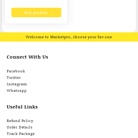
price
price
สามเหลี่ยมอานม้า เก้าอี้
was:
is:
Buy product
฿3,099.00.
฿1,317.50.
Drum chair
McQueenรุ่นเก้าอี้กลอง
ขาโลหะชุปโครเมียม
Welcome to Marketpro, choose your fav one
Connect With Us
Facebook
Twitter
Instagram
Whatsapp
Useful Links
Refund Policy
Order Details
Track Package