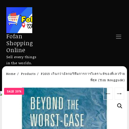
Fofan
Shopping
Online
Sell every things
in the worlds.
Skip
Home
Products
F2015 เกินกว่าอัลกอริทึมการการวิเคราะห์ของที่เลวร้าย
to
Search
ที่สุด (Tim Rouggude)
content
SALE 20%
←
→
Add to cart
Add to cart