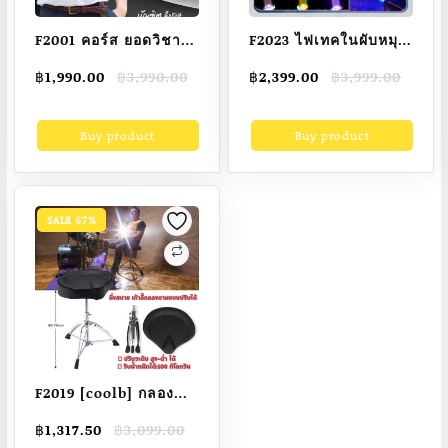
F2001 คอร์ส ยอดวิชา
F2023 ไฟเทคในผับหมุน
หยั่งรู้ชะตา ด้วยพลัง
ไฟดิสโก้ 60W โคมไฟ
Original
Current
Original
Current
฿
1,990.00
฿
3,990.00
฿
2,399.00
฿
3,999.00
สมาธิ อ.บัณฑิต Mp4
ลำแสงเวที ไฟแสง
price
price
price
price
เลเซอร์ KTV เข็มขัด
was:
is:
was:
is:
Buy product
Buy product
฿3,990.00.
฿1,990.00.
฿3,999.00.
฿2,399.00.
โคมไฟสีสันสดใส ไฟ
เวที ไฟดิสโก้ ไฟหมุน
ไฟเทคในผับหมุน ไฟ
ฟอลโล่
SALE 57%
F2019 [coolb] กลอง
อานม้า เบาะใหญ่ นั่ง
Original
Current
฿
1,317.50
฿
3,099.00
สบาย เบาะทรง