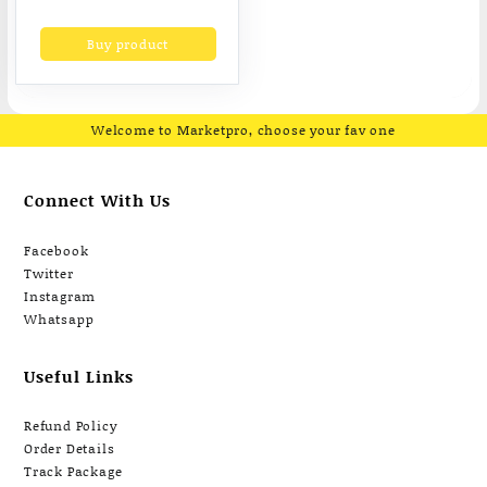
price
price
อ.บัณฑิต Mp4
was:
is:
Buy product
฿2,900.00.
฿1,990.00.
Welcome to Marketpro, choose your fav one
Connect With Us
Facebook
Twitter
Instagram
Whatsapp
Useful Links
Refund Policy
Order Details
Track Package