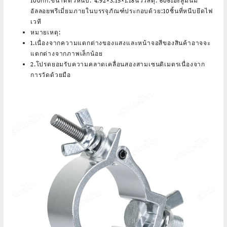
100กก.ขนาดตัวหนีบ: 4.92×3.15×1.18นิ้ววัสดุ: 6061อะลูมินัม
อัลลอยพรีเมี่ยมภายในบรรจุภัณฑ์ประกอบด้วย:10ชิ้นที่หนีบยึดไฟ
เวที
หมายเหตุ:
1.เนื่องจากความแตกต่างของแสงและหน้าจอสีของสินค้าอาจจะ
แตกต่างจากภาพเล็กน้อย
2.โปรดยอมรับความคลาดเคลื่อนสองสามเซนติเมตรเนื่องจาก
การวัดด้วยมือ