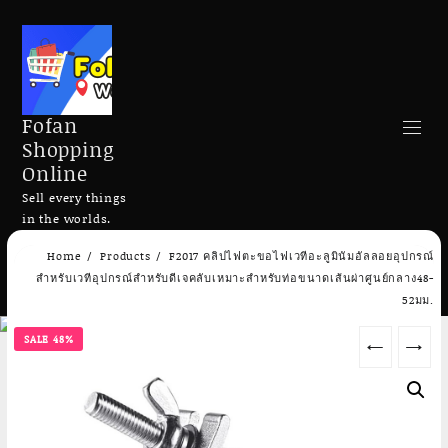
Fofan
Shopping
Online
Sell every things
in the worlds.
Skip
Home
Products
F2017 คลิปไฟตะขอไฟเวทีอะลูมินัมอัลลอยอุปกรณ์
to
Search
สำหรับเวทีอุปกรณ์สำหรับดีเจคลับเหมาะสำหรับท่อขนาดเส้นผ่าศูนย์กลาง48-
content
52มม.
SALE 48%
←
→
Add to cart
Add to cart