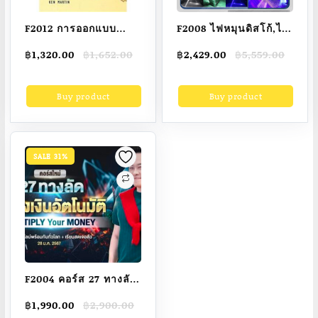
F2012 การออกแบบ
F2008 ไฟหมุนดิสโก้,ไฟ
วงจรรวมแบบอะนาล็อก
แฟลชเวทีแสง
Original
Current
Original
Current
฿
1,320.00
฿
1,652.00
฿
2,429.00
฿
5,559.00
(David Johns
เลเซอร์,120Wไฟเวที
price
price
price
price
Martin)
LED,ไฟหมุน
was:
is:
was:
is:
Buy product
Buy product
฿1,652.00.
฿1,320.00.
฿5,559.00.
฿2,429.00.
ktv360°,การควบคุม
เสียงอัจฉริยะ,ไฟ
เลเซอร์ 12 ส่ายหัว ไฟ
เทคในผับหมุน ไฟดิสโก้
SALE 31%
เทค
F2004 คอร์ส 27 ทางลัด
สร้างเงินอัตโนมัติ
Original
Current
฿
1,990.00
฿
2,900.00
Manifest Money