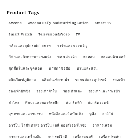
Product Tags
Aveeno
Aveeno Daily Moisturizing Lotion
Smart TV
Smart Watch
Television&Video
TV
กล้องและอุปกรณ์ถ่ายภาพ
การ์ดและของขวัญ
กีฬาและกิจกรรมกลางแจ้ง
ของเล่นเด็ก
จอคอม
จอคอมพิวเตอร์
ชุดชั้นในและชุดนอน
นาฬิกาข้อมือ
บ้านและสวน
ผลิตภัณฑ์ภูมิภาค
ผลิตภัณฑ์อาบน้ำ
รถยนต์และอุปกรณ์
รองเท้า
รองเท้าผู้หญิง
รองเท้าผ้าใบ
รองเท้าแตะ
รองเท้าและกระเป๋า
ลำโพง
ศิลปะและของที่ระลึก
สมาร์ททีวี
สมาร์ทวอทช์
สุขภาพและความงาม
หนังสือและสื่อบันเทิง
หูฟัง
อาวีโน่
อาวีโน่ โลชั่นทาผิว อาวีโน่ เดลี่ มอยส์เจอร์ไรซิ่ง
อาหารเสริม
อาหารและเครื่องดื่ม
อุปกรณ์ไอที
เครื่องดนตรี
เครื่องประดับ