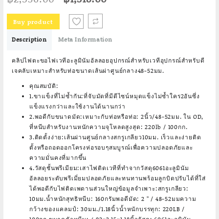
price
price
was:
is:
Buy product
฿2,536.00.
฿1,318.00.
Description
Meta Information
คลิปไฟตะขอไฟเวทีอะลูมินัมอัลลอยอุปกรณ์สำหรับเวทีอุปกรณ์สำหรับดี
เจคลับเหมาะสำหรับท่อขนาดเส้นผ่าศูนย์กลาง48-52มม.
คุณสมบัติ:
1.ขาแข็งที่ไม่ซ้ำกัน:ที่จับมัดที่มีดีไซน์หมุดแข็งไม่ซ้ำใคร2อันซึ่ง
แข็งแรงกว่าและใช้งานได้นานกว่า
2.พอดีกับขนาดมัด:เหมาะกับท่อหรือท่อ: 2นิ้ว/48-52มม. ใน OD,
ที่หนีบสำหรับงานหนักความจุโหลดสูงสุด: 220lb / 100กก.
3.ติดตั้งง่าย:เส้นผ่านศูนย์กลางสกรูเกลียว10มม. เร็วและง่ายติด
ตั้งหรือถอดออกโครงห่อรอบๆสมบูรณ์เพื่อความปลอดภัยและ
ความมั่นคงที่มากขึ้น
4.วัสดุชั้นพรีเมียม:เสาไฟติดเวทีที่ทำจากวัสดุ6061อะลูมินัม
อัลลอยระดับพรีเมี่ยมปลอดภัยและทนทานพร้อมลูกบิดปรับได้ที่ใส่
ได้พอดีกับไฟติดเพดานส่วนใหญ่ข้อมูลจำเพาะ:สกรูเกลียว:
10มม.น้ำหนักสุทธิหนีบ: 160กรัมพอดีมัด: 2 ” / 48-52มมความ
กว้างของแคลมป์: 30มม./1.18นิ้วน้ำหนักบรรทุก: 220LB /