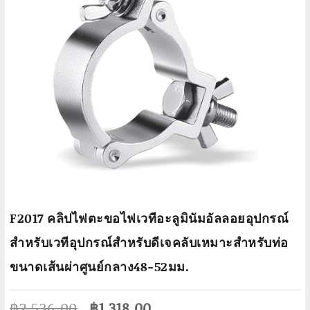
F2017 คลิปไฟตะขอไฟเวทีอะลูมินัมอัลลอยอุปกรณ์
สำหรับเวทีอุปกรณ์สำหรับดีเจคลับเหมาะสำหรับท่อ
ขนาดเส้นผ่าศูนย์กลาง48-52มม.
Original
Current
฿
2,536.00
฿
1,318.00