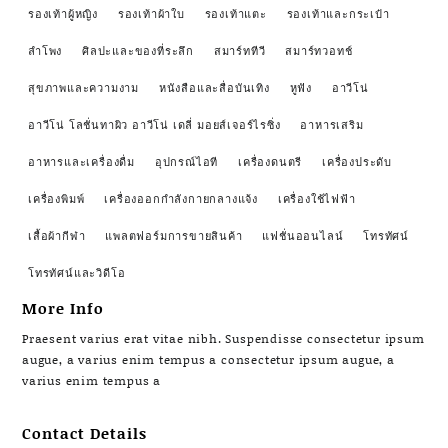
รองเท้าผู้หญิง
รองเท้าผ้าใบ
รองเท้าแตะ
รองเท้าและกระเป๋า
ลำโพง
ศิลปะและของที่ระลึก
สมาร์ททีวี
สมาร์ทวอทช์
สุขภาพและความงาม
หนังสือและสื่อบันเทิง
หูฟัง
อาวีโน่
อาวีโน่ โลชั่นทาผิว อาวีโน่ เดลี่ มอยส์เจอร์ไรซิ่ง
อาหารเสริม
อาหารและเครื่องดื่ม
อุปกรณ์ไอที
เครื่องดนตรี
เครื่องประดับ
เครื่องพิมพ์
เครื่องออกกำลังกายกลางแจ้ง
เครื่องใช้ไฟฟ้า
เสื้อผ้ากีฬา
แพลตฟอร์มการขายสินค้า
แฟชั่นออนไลน์
โทรทัศน์
โทรทัศน์และวิดีโอ
More Info
Praesent varius erat vitae nibh. Suspendisse consectetur ipsum
augue, a varius enim tempus a consectetur ipsum augue, a
varius enim tempus a
Contact Details