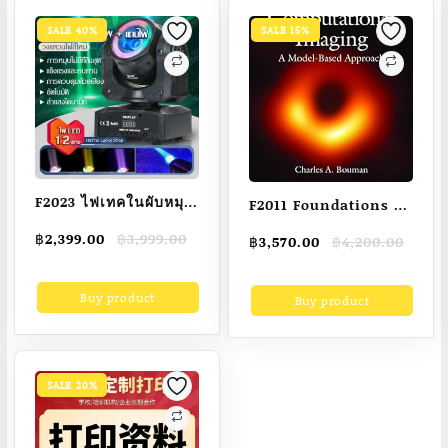
SALE 40%
SALE 15%
F2023 ไฟเทคในผับหมุน
F2011 Foundations Of
ไฟดิสโก้ 60W โคมไฟ
Computational
Original
Current
฿
2,399.00
฿
3,999.00
Original
Current
฿
3,570.00
฿
4,200.00
ลำแสงเวที ไฟแสง
Imaging: A Model-
price
price
price
price
เลเซอร์ KTV เข็มขัด
was:
is:
Based Approach
was:
is:
Buy product
฿3,999.00.
฿2,399.00.
โคมไฟสีสันสดใส ไฟ
Buy product
฿4,200.00.
฿3,570.00.
(Paperback) Author:
เวที ไฟดิสโก้ ไฟหมุน
Charles A. Bouman
ไฟเทคในผับหมุน ไฟ
Ed/Year: 1/2022 ISBN:
ฟอลโล่
9781611977127
SALE 20%