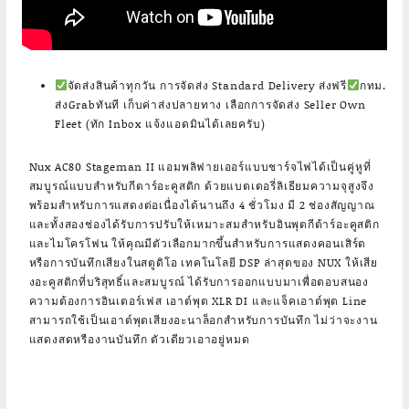
จัดส่งสินค้าทุกวัน การจัดส่ง Standard Delivery ส่งฟรี
กทม.
ส่งGrabทันที เก็บค่าส่งปลายทาง เลือกการจัดส่ง Seller Own
Fleet (ทัก Inbox แจ้งแอดมินได้เลยครับ)
Nux AC80 Stageman II แอมพลิฟายเออร์แบบชาร์จไฟได้เป็นคู่หูที่
สมบูรณ์แบบสำหรับกีตาร์อะคูสติก ด้วยแบตเตอรี่ลิเธียมความจุสูงจึง
พร้อมสำหรับการแสดงต่อเนื่องได้นานถึง 4 ชั่วโมง มี 2 ช่องสัญญาณ
และทั้งสองช่องได้รับการปรับให้เหมาะสมสำหรับอินพุตกีต้าร์อะคูสติก
และไมโครโฟน ให้คุณมีตัวเลือกมากขึ้นสำหรับการแสดงคอนเสิร์ต
หรือการบันทึกเสียงในสตูดิโอ เทคโนโลยี DSP ล่าสุดของ NUX ให้เสีย
งอะคูสติกที่บริสุทธิ์และสมบูรณ์ ได้รับการออกแบบมาเพื่อตอบสนอง
ความต้องการอินเตอร์เฟส เอาต์พุต XLR DI และแจ็คเอาต์พุต Line
สามารถใช้เป็นเอาต์พุตเสียงอะนาล็อกสำหรับการบันทึก ไม่ว่าจะงาน
แสดงสดหรืองานบันทึก ตัวเดียวเอาอยู่หมด