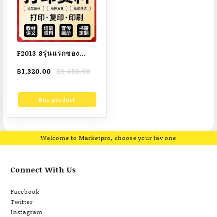
F2013 8รุ่นแรกของ
เคมีอินทรีย์
Original
Current
฿
1,320.00
฿
1,652.00
price
price
was:
is:
Buy product
฿1,652.00.
฿1,320.00.
Welcome to Marketpro, choose your fav one
Connect With Us
Facebook
Twitter
Instagram