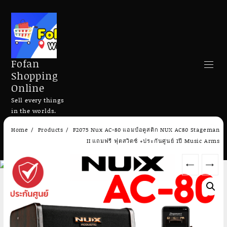
Fofan
Shopping
Online
Sell every things
in the worlds.
Skip
Home
Products
F2075 Nux AC-80 แอมป์อคูสติก NUX AC80 Stageman
to
Search
II แถมฟรี ฟุตสวิตซ์ +ประกันศูนย์ 1ปี Music Arms
content
←
→
Add to cart
Add to cart