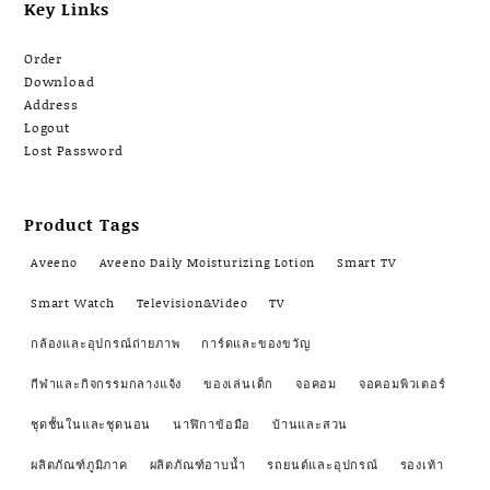
Key Links
Order
Download
Address
Logout
Lost Password
Product Tags
Aveeno
Aveeno Daily Moisturizing Lotion
Smart TV
Smart Watch
Television&Video
TV
กล้องและอุปกรณ์ถ่ายภาพ
การ์ดและของขวัญ
กีฬาและกิจกรรมกลางแจ้ง
ของเล่นเด็ก
จอคอม
จอคอมพิวเตอร์
ชุดชั้นในและชุดนอน
นาฬิกาข้อมือ
บ้านและสวน
ผลิตภัณฑ์ภูมิภาค
ผลิตภัณฑ์อาบน้ำ
รถยนต์และอุปกรณ์
รองเท้า