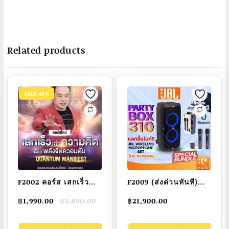
Related products
SALE 49%
F2002 คอร์ส เสกเร็ว
F2009 (ส่งด่วนทันที)
เท่าความคิด ด้วยพลังจิต
ลำโพงบลูทูธ รับประกัน
Original
Current
฿
1,990.00
฿
3,890.00
฿
21,900.00
ควอนตัม Quantum
ศูนย์มหาจักร JBL
price
price
Manifest อ.บัณฑิต
Partybox 310 ลำโพง
was:
is: