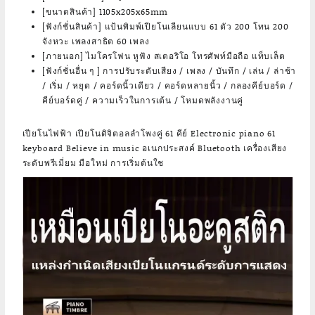
[ขนาดสินค้า] 1105x205x65mm
[ฟังก์ชั่นสินค้า] แป้นพิมพ์เปียโนเลียนแบบ 61 ตัว 200 โทน 200
จังหวะ เพลงสาธิต 60 เพลง
[ภายนอก] ไมโครโฟน หูฟัง สเตอริโอ โทรศัพท์มือถือ แท็บเล็ต
[ฟังก์ชั่นอื่น ๆ ] การปรับระดับเสียง / เพลง / บันทึก / เล่น / ล่าช้า
/ เริ่ม / หยุด / คอร์ดนิ้วเดียว / คอร์ดหลายนิ้ว / กลองคีย์บอร์ด /
คีย์บอร์ดคู่ / ความเร็วในการเต้น / โหมดพลังงานคู่
เปียโนไฟฟ้า เปียโนดิจิตอลลําโพงคู่ 61 คีย์ Electronic piano 61
keyboard Believe in music อเนกประสงค์ Bluetooth เครื่องเสียง
ระดับพรีเมี่ยม มือใหม่ การเริ่มต้นใช