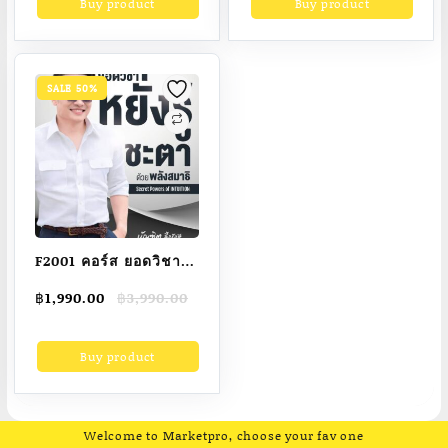
Buy product
Buy product
฿3,890.00.
฿1,990.00.
คอร์สออนไลน์ Mp4
jbl partybox
SALE 50%
F2001 คอร์ส ยอดวิชา
หยั่งรู้ชะตา ด้วยพลัง
Original
Current
฿
1,990.00
฿
3,990.00
สมาธิ อ.บัณฑิต Mp4
price
price
was:
is:
Buy product
฿3,990.00.
฿1,990.00.
Welcome to Marketpro, choose your fav one