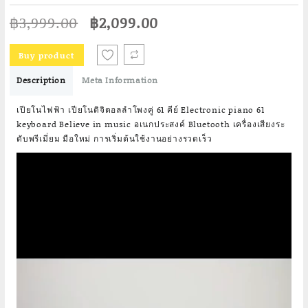
Original
Current
฿
3,999.00
฿
2,099.00
price
price
was:
is:
Buy product
฿3,999.00.
฿2,099.00.
Description
Meta Information
เปียโนไฟฟ้า เปียโนดิจิตอลลําโพงคู่ 61 คีย์ Electronic piano 61
keyboard Believe in music อเนกประสงค์ Bluetooth เครื่องเสียงระ
ดับพรีเมี่ยม มือใหม่ การเริ่มต้นใช้งานอย่างรวดเร็ว
Video
Player