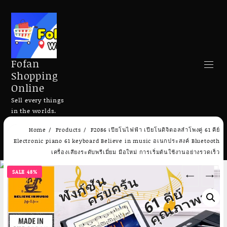
Fofan
Shopping
Online
Sell every things
in the worlds.
Skip
Home
Products
F2086 เปียโนไฟฟ้า เปียโนดิจิตอลลําโพงคู่ 61 คีย์
to
Search
Electronic piano 61 keyboard Believe in music อเนกประสงค์ Bluetooth
content
เครื่องเสียงระดับพรีเมี่ยม มือใหม่ การเริ่มต้นใช้งานอย่างรวดเร็ว
SALE 48%
←
→
Add to cart
Add to cart