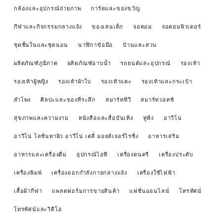
กล้องและอุปกรณ์ถ่ายภาพ
การ์ดและของขวัญ
กีฬาและกิจกรรมกลางแจ้ง
ของเล่นเด็ก
จอคอม
จอคอมพิวเตอร์
ชุดชั้นในและชุดนอน
นาฬิกาข้อมือ
บ้านและสวน
ผลิตภัณฑ์ภูมิภาค
ผลิตภัณฑ์อาบน้ำ
รถยนต์และอุปกรณ์
รองเท้า
รองเท้าผู้หญิง
รองเท้าผ้าใบ
รองเท้าแตะ
รองเท้าและกระเป๋า
ลำโพง
ศิลปะและของที่ระลึก
สมาร์ททีวี
สมาร์ทวอทช์
สุขภาพและความงาม
หนังสือและสื่อบันเทิง
หูฟัง
อาวีโน่
อาวีโน่ โลชั่นทาผิว อาวีโน่ เดลี่ มอยส์เจอร์ไรซิ่ง
อาหารเสริม
อาหารและเครื่องดื่ม
อุปกรณ์ไอที
เครื่องดนตรี
เครื่องประดับ
เครื่องพิมพ์
เครื่องออกกำลังกายกลางแจ้ง
เครื่องใช้ไฟฟ้า
เสื้อผ้ากีฬา
แพลตฟอร์มการขายสินค้า
แฟชั่นออนไลน์
โทรทัศน์
โทรทัศน์และวิดีโอ