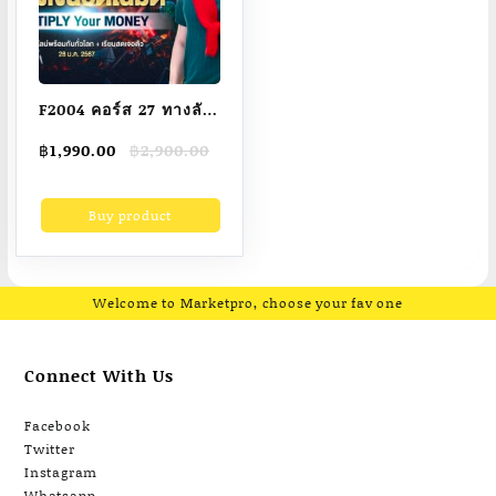
F2004 คอร์ส 27 ทางลัด
สร้างเงินอัตโนมัติ
Original
Current
฿
1,990.00
฿
2,900.00
Manifest Money
price
price
อ.บัณฑิต Mp4
was:
is:
Buy product
฿2,900.00.
฿1,990.00.
Welcome to Marketpro, choose your fav one
Connect With Us
Facebook
Twitter
Instagram
Whatsapp