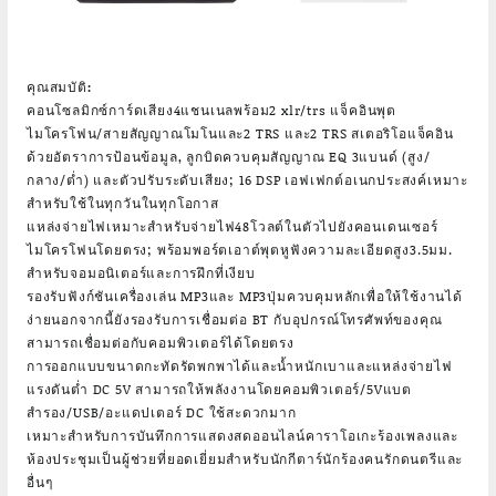
คุณสมบัติ:
คอนโซลมิกซ์การ์ดเสียง4แชนเนลพร้อม2 xlr/trs แจ็คอินพุต
ไมโครโฟน/สายสัญญาณโมโนและ2 TRS และ2 TRS สเตอริโอแจ็คอิน
ด้วยอัตราการป้อนข้อมูล, ลูกบิดควบคุมสัญญาณ EQ 3แบนด์ (สูง/
กลาง/ต่ำ) และตัวปรับระดับเสียง; 16 DSP เอฟเฟกต์อเนกประสงค์เหมาะ
สำหรับใช้ในทุกวันในทุกโอกาส
แหล่งจ่ายไฟเหมาะสำหรับจ่ายไฟ48โวลต์ในตัวไปยังคอนเดนเซอร์
ไมโครโฟนโดยตรง; พร้อมพอร์ตเอาต์พุตหูฟังความละเอียดสูง3.5มม.
สำหรับจอมอนิเตอร์และการฝึกที่เงียบ
รองรับฟังก์ชันเครื่องเล่น MP3และ MP3ปุ่มควบคุมหลักเพื่อให้ใช้งานได้
ง่ายนอกจากนี้ยังรองรับการเชื่อมต่อ BT กับอุปกรณ์โทรศัพท์ของคุณ
สามารถเชื่อมต่อกับคอมพิวเตอร์ได้โดยตรง
การออกแบบขนาดกะทัดรัดพกพาได้และน้ำหนักเบาและแหล่งจ่ายไฟ
แรงดันต่ำ DC 5V สามารถให้พลังงานโดยคอมพิวเตอร์/5V
แบต
สำรอง
/USB/อะแดปเตอร์ DC ใช้สะดวกมาก
เหมาะสำหรับการบันทึกการแสดงสดออนไลน์
คาราโอเกะ
ร้องเพลงและ
ห้องประชุมเป็นผู้ช่วยที่ยอดเยี่ยมสำหรับนักกีตาร์นักร้องคนรักดนตรีและ
อื่นๆ