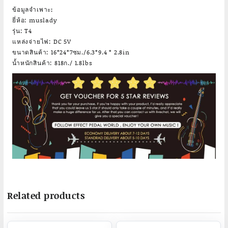
ข้อมูลจำเพาะ:
ยี่ห้อ: muslady
รุ่น: T4
แหล่งจ่ายไฟ: DC 5V
ขนาดสินค้า: 16*24*7ซม./6.3*9.4 * 2.8in
น้ำหนักสินค้า: 818ก./ 1.8lbs
Related products