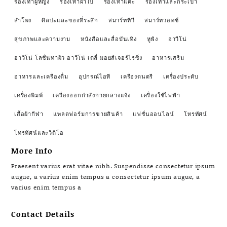
รองเท้าผู้หญิง
รองเท้าผ้าใบ
รองเท้าแตะ
รองเท้าและกระเป๋า
ลำโพง
ศิลปะและของที่ระลึก
สมาร์ททีวี
สมาร์ทวอทช์
สุขภาพและความงาม
หนังสือและสื่อบันเทิง
หูฟัง
อาวีโน่
อาวีโน่ โลชั่นทาผิว อาวีโน่ เดลี่ มอยส์เจอร์ไรซิ่ง
อาหารเสริม
อาหารและเครื่องดื่ม
อุปกรณ์ไอที
เครื่องดนตรี
เครื่องประดับ
เครื่องพิมพ์
เครื่องออกกำลังกายกลางแจ้ง
เครื่องใช้ไฟฟ้า
เสื้อผ้ากีฬา
แพลตฟอร์มการขายสินค้า
แฟชั่นออนไลน์
โทรทัศน์
โทรทัศน์และวิดีโอ
More Info
Praesent varius erat vitae nibh. Suspendisse consectetur ipsum
augue, a varius enim tempus a consectetur ipsum augue, a
varius enim tempus a
Contact Details