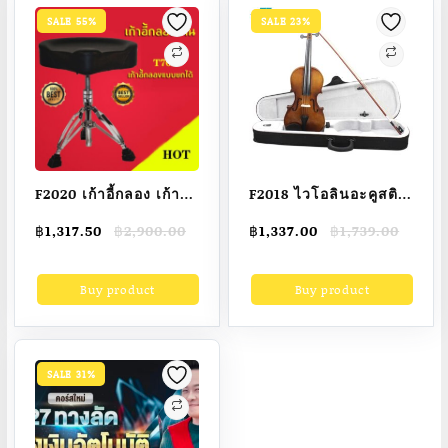
SALE 55%
SALE 23%
F2020 เก้าอี้กลอง เก้าอี้
F2018 ไวโอลินอะคูสติก
กลองอานม้า เก้าอี้กลอง
ถือโบว์กล่องไม้เนื้อแข็ง
Original
Current
Original
Current
฿
1,317.50
฿
2,900.00
฿
1,337.00
฿
1,739.00
แบบอานม้า หุ้มด้วย
ไวโอลินไม้แบสสำหรับ
price
price
price
price
กำมะหยี่ด้านบน ระบบ
มือใหม่วงออเคสตรา
was:
is:
was:
is:
Buy product
Buy product
฿2,900.00.
฿1,317.50.
฿1,739.00.
฿1,337.00.
เกลียวหมุน ขาโครเมี่ยม
คอนเสิร์ต
Makana(HP302)
SALE 31%