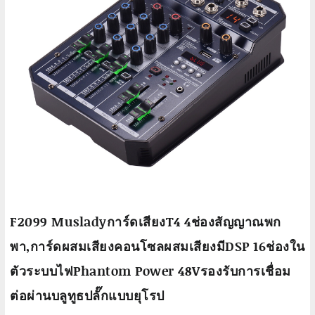
F2099 Musladyการ์ดเสียงT4 4ช่องสัญญาณพก
พา,การ์ดผสมเสียงคอนโซลผสมเสียงมีDSP 16ช่องใน
ตัวระบบไฟPhantom Power 48Vรองรับการเชื่อม
ต่อผ่านบลูทูธปลั๊กแบบยุโรป