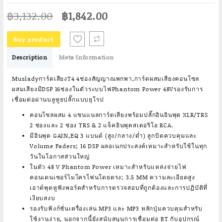
Original
Current
฿
3,132.00
฿
1,842.00
price
price
was:
is:
Buy product
฿3,132.00.
฿1,842.00.
Description
Meta Information
Musladyการ์ดเสียงT4 4ช่องสัญญาณพกพา,การ์ดผสมเสียงคอนโซล
ผสมเสียงมีDSP 16ช่องในตัวระบบไฟPhantom Power 48Vรองรับการ
เชื่อมต่อผ่านบลูทูธปลั๊กแบบยุโรป
คอนโซลผสม 4 แชนแนลการ์ดเสียงพร้อมปลั๊กอินอินพุต XLR/TRS
2 ช่องและ 2 ช่อง TRS & 2 แจ็คอินพุตสเตอริโอ RCA.
มีอินพุต GAIN,EQ 3 แบนด์ (สูง/กลาง/ต่ำ) ลูกบิดควบคุมและ
Volume Faders; 16 DSP ผลอเนกประสงค์เหมาะสำหรับใช้ในทุก
วันในโอกาสส่วนใหญ่
ในตัว 48 V Phantom Power เหมาะสำหรับแหล่งจ่ายไฟ
คอนเดนเซอร์ไมโครโฟนโดยตรง; 3.5 MM ความละเอียดสูง
เอาต์พุตหูฟังพอร์ตสำหรับการตรวจสอบที่ถูกต้องและการปฏิบัติที่
เงียบสงบ
รองรับฟังก์ชั่นเครื่องเล่น MP3 และ MP3 หลักปุ่มควบคุมสำหรับ
ใช้งานง่าย, นอกจากนี้ยังสนับสนุนการเชื่อมต่อ BT กับอุปกรณ์