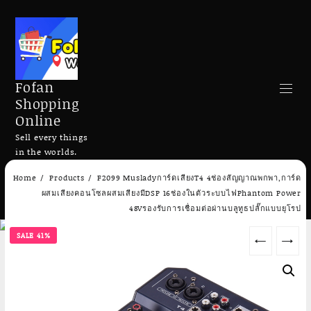
Fofan
Shopping
Online
Sell every things
in the worlds.
Skip
Home
Products
F2099 Musladyการ์ดเสียงT4 4ช่องสัญญาณพกพา,การ์ด
to
Search
ผสมเสียงคอนโซลผสมเสียงมีDSP 16ช่องในตัวระบบไฟPhantom Power
content
48Vรองรับการเชื่อมต่อผ่านบลูทูธปลั๊กแบบยุโรป
SALE 41%
←
→
Add to cart
Add to cart