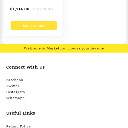
ซานชีส 24 เดือน –
Original
Current
฿
1,714.00
฿
2,739.00
Parmiggiano
price
price
Reggiano 24 Months
was:
is:
Buy product
฿2,739.00.
฿1,714.00.
DOP Italian Cheese
Ambrosi brand
Welcome to Marketpro, choose your fav one
Connect With Us
Facebook
Twitter
Instagram
Whatsapp
Useful Links
Refund Policy