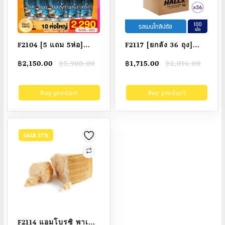
F2104 [5 แถม 5ห่อ]
F2117 [ยกลัง 36 ถุง]
{พร้อมส่งตรงจาก
Halls Mentho-
Original
Current
Original
Current
฿
2,150.00
฿
5,900.00
฿
1,715.00
฿
2,016.00
โรงงาน} 2สูตร 2รส
Lyptus ฮอลล์ ลูกอม
price
price
price
price
คละได้ลงไว กาแฟยอด
เมนโทลิบตัส แบบถุง
was:
is:
was:
is:
Buy product
Buy product
฿5,900.00.
฿2,150.00.
฿2,016.00.
฿1,715.00.
รัก กาแฟดำใหม่มาแรง
100 เม็ด (280 กรัม)
SALE 37%
F2114 แอมโบรซิ พาเม