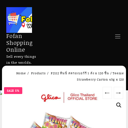
Fofan
Shopping
Online
Sell every things
in the worlds.
Skip
Home
Products
F2112 ทีนนี่ สตรอเบอร์รี 1 ลัง x 120 ชิ้น / Teenie
to
Search
Strawberry Carton 45g x 120
content
SALE 5%
←
→
Add to cart
Add to cart