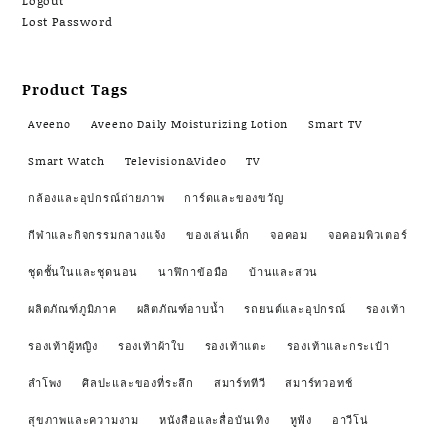
Logout
Lost Password
Product Tags
Aveeno
Aveeno Daily Moisturizing Lotion
Smart TV
Smart Watch
Television&Video
TV
กล้องและอุปกรณ์ถ่ายภาพ
การ์ดและของขวัญ
กีฬาและกิจกรรมกลางแจ้ง
ของเล่นเด็ก
จอคอม
จอคอมพิวเตอร์
ชุดชั้นในและชุดนอน
นาฬิกาข้อมือ
บ้านและสวน
ผลิตภัณฑ์ภูมิภาค
ผลิตภัณฑ์อาบน้ำ
รถยนต์และอุปกรณ์
รองเท้า
รองเท้าผู้หญิง
รองเท้าผ้าใบ
รองเท้าแตะ
รองเท้าและกระเป๋า
ลำโพง
ศิลปะและของที่ระลึก
สมาร์ททีวี
สมาร์ทวอทช์
สุขภาพและความงาม
หนังสือและสื่อบันเทิง
หูฟัง
อาวีโน่