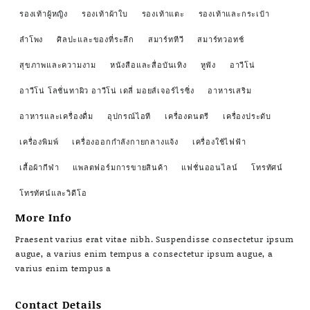
รองเท้าผู้หญิง
รองเท้าผ้าใบ
รองเท้าแตะ
รองเท้าและกระเป๋า
ลำโพง
ศิลปะและของที่ระลึก
สมาร์ททีวี
สมาร์ทวอทช์
สุขภาพและความงาม
หนังสือและสื่อบันเทิง
หูฟัง
อาวีโน่
อาวีโน่ โลชั่นทาผิว อาวีโน่ เดลี่ มอยส์เจอร์ไรซิ่ง
อาหารเสริม
อาหารและเครื่องดื่ม
อุปกรณ์ไอที
เครื่องดนตรี
เครื่องประดับ
เครื่องพิมพ์
เครื่องออกกำลังกายกลางแจ้ง
เครื่องใช้ไฟฟ้า
เสื้อผ้ากีฬา
แพลตฟอร์มการขายสินค้า
แฟชั่นออนไลน์
โทรทัศน์
โทรทัศน์และวิดีโอ
More Info
Praesent varius erat vitae nibh. Suspendisse consectetur ipsum
augue, a varius enim tempus a consectetur ipsum augue, a
varius enim tempus a
Contact Details