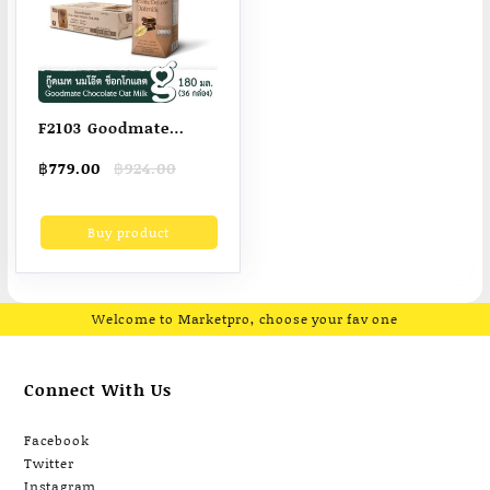
F2103 Goodmate
Chocolate Deluxe Oat
Original
Current
฿
779.00
฿
924.00
Milk กู๊ดเมท นมโอ๊ต
price
price
สูตรช็อกโกแลตดีลักซ์
was:
is:
Buy product
฿924.00.
฿779.00.
ขนาด 180 มล. (1 ลัง :
36 กล่อง)
Welcome to Marketpro, choose your fav one
Connect With Us
Facebook
Twitter
Instagram