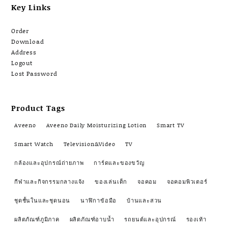
Key Links
Order
Download
Address
Logout
Lost Password
Product Tags
Aveeno
Aveeno Daily Moisturizing Lotion
Smart TV
Smart Watch
Television&Video
TV
กล้องและอุปกรณ์ถ่ายภาพ
การ์ดและของขวัญ
กีฬาและกิจกรรมกลางแจ้ง
ของเล่นเด็ก
จอคอม
จอคอมพิวเตอร์
ชุดชั้นในและชุดนอน
นาฬิกาข้อมือ
บ้านและสวน
ผลิตภัณฑ์ภูมิภาค
ผลิตภัณฑ์อาบน้ำ
รถยนต์และอุปกรณ์
รองเท้า