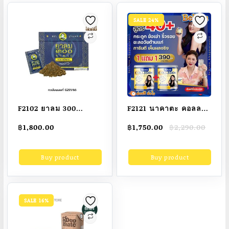
SALE 24%
F2102 ยาลม 300
F2121 นาคาตะ คอลลา
จำพวก อ.ปานเทพ บรรจุ
เจน (1 แถม 1)
Original
Current
฿
1,800.00
฿
1,750.00
฿
2,290.00
30 ซอง (ซื้อ4กล่องแถม
NAKATA COLLAGEN
price
price
ฟรีหนังสือ1 เล่ม)
เพื่อผม ผิว เล็บ กระดูก
was:
is:
Buy product
Buy product
฿2,290.00.
฿1,750.00.
SALE 16%