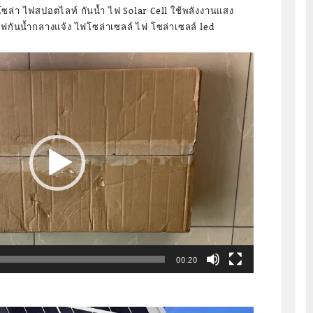
ซล่า ไฟสปอตไลท์ กันน้ำ ไฟ Solar Cell ใช้พลังงานแสง
ฟกันน้ำกลางแจ้ง ไฟโซล่าเซลล์ ไฟ โซล่าเซลล์ led
00:20