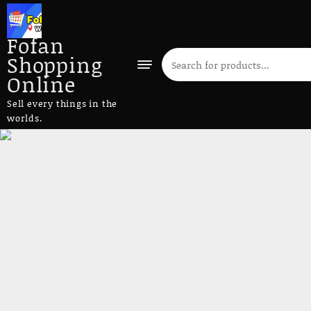
Fofan
Shopping
Online
Sell every things in the
worlds.