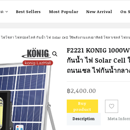
มด
Best Sellers
Most Popular
New Arrival
On S
 ไฟโซล่า ไฟสปอตไลท์ กันน้ำ ไฟ Solar Cell ใช้พลังงานแสงอาทิตย์ โซลาเซลล์ ไฟถ
F2221 KONIG 1000W 
กันน้ำ ไฟ Solar Cell
ถนนเซล ไฟกันน้ำกลาง
฿
2,400.00
Buy
product
Description
Meta Infor