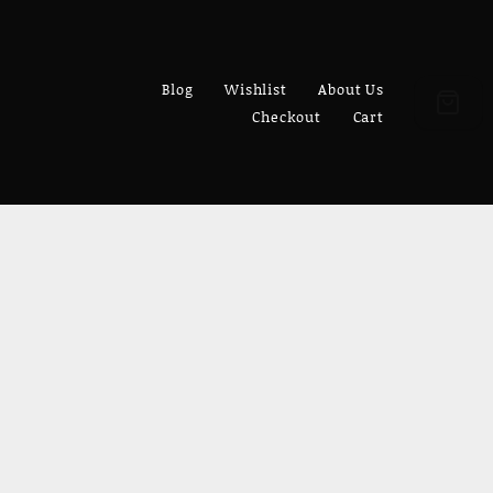
Blog
Wishlist
About Us
Checkout
Cart