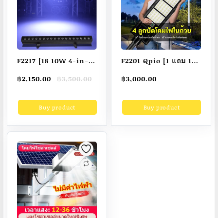
F2217 [18 10W 4-in-1
F2201 Qpio [1 แถม 1]
] โคมไฟติดผนังไม่กัน
ไฟสวนกลาง ไฟโซล่า
Original
Current
฿
2,150.00
฿
3,500.00
฿
3,000.00
น้ำโคมไฟสปอตไลท์พื้น
เซลล์ 1500W ไฟถนน
price
price
หลังแต่งงาน/ไฟตกแต่ง
โซล่าเซลไฟภายนอก
was:
is:
Buy product
Buy product
฿3,500.00.
฿2,150.00.
ในร่มและกลางแจ้ง
อาคาร ไฟสนามโซล่า
เซล โคมไฟโซลาเซลล์
Solar Light