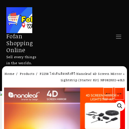
Fofan
Shopping
Online
Sell every things
in the worlds.
Skip
Home
Products
F2258 ไฟเส้นติดหลังทีวี Nanoleaf 4D Screen Mirror +
to
Search
Lightstrip (Starter Kit) NF082K02-40LS
content
←
→
Add to cart
Add to cart