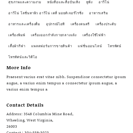
สุขภาพและความงาม
หนังสือและสื่อบันเทิง
หูฟัง
อาวีโน่
อาวีโน่ โลชั่นทาผิว อาวีโน่ เดลี่ มอยส์เจอร์ไรซิ่ง
อาหารเสริม
อาหารและเครื่องดื่ม
อุปกรณ์ไอที
เครื่องดนตรี
เครื่องประดับ
เครื่องพิมพ์
เครื่องออกกำลังกายกลางแจ้ง
เครื่องใช้ไฟฟ้า
เสื้อผ้ากีฬา
แพลตฟอร์มการขายสินค้า
แฟชั่นออนไลน์
โทรทัศน์
โทรทัศน์และวิดีโอ
More Info
Praesent varius erat vitae nibh. Suspendisse consectetur ipsum
augue, a varius enim tempus a consectetur ipsum augue, a
varius enim tempus a
Contact Details
Address: 3548 Columbia Mine Road,
Wheeling, West Virginia,
26003
Contact : 304-559-3023