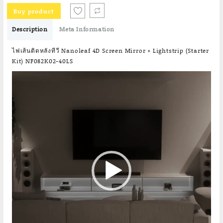
Buy product
Description
Meta Information
ไฟเส้นติดหลังทีวี Nanoleaf 4D Screen Mirror + Lightstrip (Starter
Kit) NF082K02-40LS
Video
Player