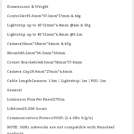
Dimensions & Weight
Controller93.3mm*57.1mm*17mm & 66g
Lightstrip up to 65″12mm*4.8mm @4m & 50g
Lightstrip up to 85″12mm*4.8mm @5.2m
Camera31mm*28mm*34mm & 60g
Mount181.2mm*56.3mm*50mm
Corner Brackets148.5mm*18mm*17.9mm
Camera Cap29.9mm*27mm*4.6mm
Cable LengthCamera: 1.5m | Lightstrip: 1m | PSU: 2m
General
Luminous Flux Per Panel275lm
Lifetime25,000 hours
Communication ProtocolWiFi (2.4 GHz b/g/n)
NOTE: 5GHz networks are not compatible with Nanoleaf
products.