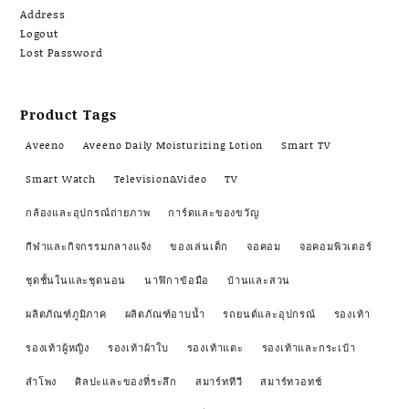
Address
Logout
Lost Password
Product Tags
Aveeno
Aveeno Daily Moisturizing Lotion
Smart TV
Smart Watch
Television&Video
TV
กล้องและอุปกรณ์ถ่ายภาพ
การ์ดและของขวัญ
กีฬาและกิจกรรมกลางแจ้ง
ของเล่นเด็ก
จอคอม
จอคอมพิวเตอร์
ชุดชั้นในและชุดนอน
นาฬิกาข้อมือ
บ้านและสวน
ผลิตภัณฑ์ภูมิภาค
ผลิตภัณฑ์อาบน้ำ
รถยนต์และอุปกรณ์
รองเท้า
รองเท้าผู้หญิง
รองเท้าผ้าใบ
รองเท้าแตะ
รองเท้าและกระเป๋า
ลำโพง
ศิลปะและของที่ระลึก
สมาร์ททีวี
สมาร์ทวอทช์