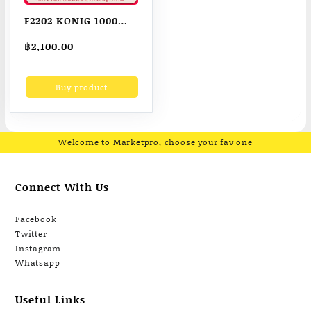
F2202 KONIG 1000W
1500W โคมไฟโซล่า
฿
2,100.00
เซล โคมไฟถนน แผง
เซลล์แสงอาทิตย์
Buy product
Polycrystalline โคม
ไฟติดผนัง พื้นที่ฉาย
รังสี: การควบคุมระยะ
ไกล + การควบคุมแสง
Welcome to Marketpro, choose your fav one
อัจฉริยะ
Connect With Us
Facebook
Twitter
Instagram
Whatsapp
Useful Links