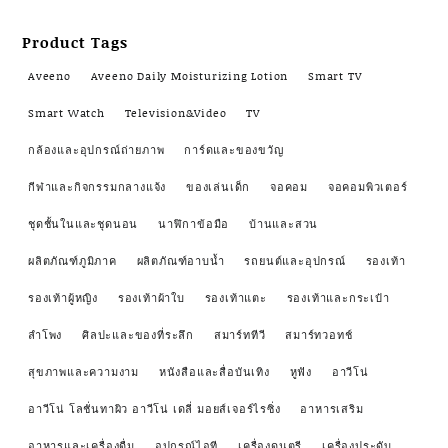
Product Tags
Aveeno
Aveeno Daily Moisturizing Lotion
Smart TV
Smart Watch
Television&Video
TV
กล้องและอุปกรณ์ถ่ายภาพ
การ์ดและของขวัญ
กีฬาและกิจกรรมกลางแจ้ง
ของเล่นเด็ก
จอคอม
จอคอมพิวเตอร์
ชุดชั้นในและชุดนอน
นาฬิกาข้อมือ
บ้านและสวน
ผลิตภัณฑ์ภูมิภาค
ผลิตภัณฑ์อาบน้ำ
รถยนต์และอุปกรณ์
รองเท้า
รองเท้าผู้หญิง
รองเท้าผ้าใบ
รองเท้าแตะ
รองเท้าและกระเป๋า
ลำโพง
ศิลปะและของที่ระลึก
สมาร์ททีวี
สมาร์ทวอทช์
สุขภาพและความงาม
หนังสือและสื่อบันเทิง
หูฟัง
อาวีโน่
อาวีโน่ โลชั่นทาผิว อาวีโน่ เดลี่ มอยส์เจอร์ไรซิ่ง
อาหารเสริม
อาหารและเครื่องดื่ม
อุปกรณ์ไอที
เครื่องดนตรี
เครื่องประดับ