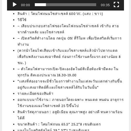
00:00
00:35
สินค้า : โคมไฟถนนโซล่าเซลล์ 600 W. (แสง : ขาว)
วิธีใช้
– เสียบประกอบสายไฟของโคมไฟถนนโซล่าเซลล์ เข้ากับ สาย
จากด้านหลัง แผงโซล่าเซลล์
– เปิดสวิตส์ทำงานโดย กดปุ่ม ON ที่รีโมท เพื่อเปิดสวิตส์เริ่มการ
ทำงาน
(ควรนำโคมไฟเสียบเข้ากับแผงโซล่าเซลล์แล้วนำไปตากแดด
เพื่อรับพลังงานแสงอาทิตย์ ก่อนการใช้งานครั้งแรก อย่างน้อย 8
ชม. )
– ตัวโคมไฟสามารถเปิด-ปิดเองอัตโนมัติเมื่อท้องฟ้ามืดลง ใน
ทุกๆวัน ติดเองประมาณ 18.30-19.00
*เเสงที่ส่องอาจจะมีชั่วโมงการทำงานในเเต่ละวันเเตกต่างกันขึ้น
อยู่กับเเสงอาทิตย์ที่เเผงโซล่าเซลล์ได้รับในวันนั้น*
รายละเอียดของสินค้า
ออกแบบมาใช้งาน : ภายนอกโดยเฉพาะ ทนแดด ทนฝน อายุการ
ใช้งานของแผงโซล่าเซลล์ 25 ปีขึ้นไป
สินค้าวัสดุภายนอก : อลูมิเนียม คุณภาพสูง อย่างดี ทนความร้อน
ได้ดี
ขนาดสินค้า : โคมไฟถนน 65.5* 25.2*8 เซนติเมตร
แผงโมโนคริสตัลไลน์ 39 * 57*1.7 เซนติเมตร