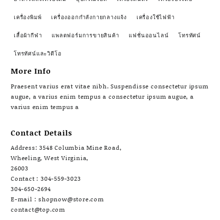
เครื่องพิมพ์
เครื่องออกกำลังกายกลางแจ้ง
เครื่องใช้ไฟฟ้า
เสื้อผ้ากีฬา
แพลตฟอร์มการขายสินค้า
แฟชั่นออนไลน์
โทรทัศน์
โทรทัศน์และวิดีโอ
More Info
Praesent varius erat vitae nibh. Suspendisse consectetur ipsum
augue, a varius enim tempus a consectetur ipsum augue, a
varius enim tempus a
Contact Details
Address: 3548 Columbia Mine Road,
Wheeling, West Virginia,
26003
Contact : 304-559-3023
304-650-2694
E-mail : shopnow@store.com
contact@top.com