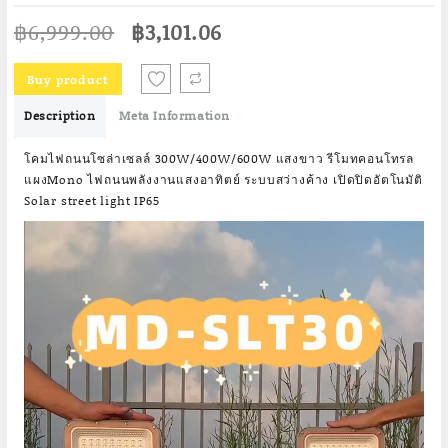
Original
Current
฿
6,999.00
฿
3,101.06
price
price
was:
is:
Buy product
฿6,999.00.
฿3,101.06.
Description
Meta Information
โคมไฟถนนโซล่าเซลล์ 300W/400W/600W แสงขาว รีโมทคอนโทรล
แผงMono ไฟถนนพลังงานแสงอาทิตย์ ระบบสว่างค้าง เปิดปิดอัตโนมัติ
Solar street light IP65
Video
Player