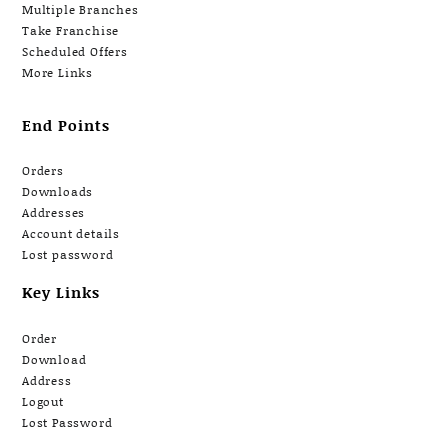
Multiple Branches
Take Franchise
Scheduled Offers
More Links
End Points
Orders
Downloads
Addresses
Account details
Lost password
Key Links
Order
Download
Address
Logout
Lost Password