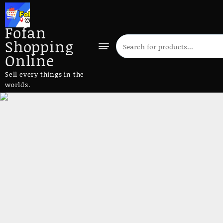
Fofan
Shopping
Online
Sell every things in the
worlds.