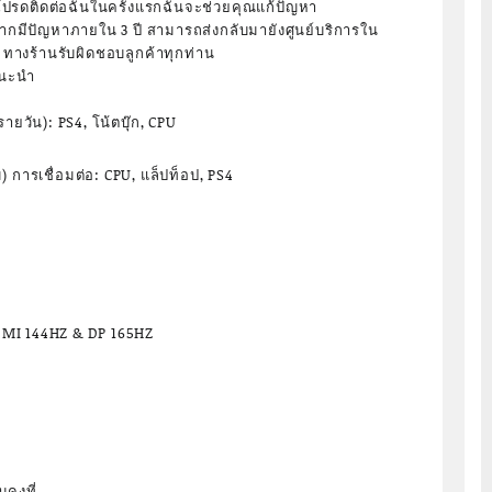
ปรดติดต่อฉันในครั้งแรกฉันจะช่วยคุณแก้ปัญหา
ะหากมีปัญหาภายใน 3 ปี สามารถส่งกลับมายังศูนย์บริการใน
รี ทางร้านรับผิดชอบลูกค้าทุกท่าน
แนะนำ
ายวัน): PS4, โน้ตบุ๊ก, CPU
) การเชื่อมต่อ: CPU, แล็ปท็อป, PS4
DMI 144HZ & DP 165HZ
คงที่