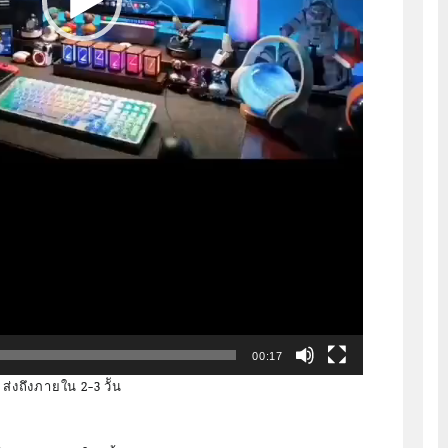
00:17
ส่งถึงภายใน 2-3 วััน