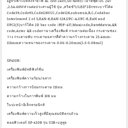
4gจำเพาะแหล่งจ่ายไฟ AC 100-240V,50-60Hz/ เอาต์พุต:DC 24V
,2.5A.60Wส่วนต่อประสานผู้ใช้ ปุ่ม ,สวิตซ์*1/LED*2อักขระบาร์โค้ด
Code39,Code93,Code128UCC,Code128,subsersA,B,C,Codabar
Interleaved 2 of 5,EAN-8,EAN-128,UPC-A,UPC-E,EAN and
UPC2(5)บาร์โค้ด 2D bar code :PDF-417,Maxicode,DateMatrix,QR
code,Aztec QR codeภาษาเครื่องพิมพ์ กระดาษต่อเนื่อง กระดาษช่อง
ว่าง กระดาษพับ กระดาษฉลากสีดำความกว้างกระดาษ 25.4mm-
115mmความหนาของกระดาษ 0.06-0.20mm(1.5-5.08mil)
XP430B:
เครื่องพิมพ์มัลติฟังก์ชั่น
เครื่องพิมพ์ความร้อน/ฉลาก
ความกว้างการป้อนกระดาษ 115มม
ความกว้างในการพิมพ์ 108 มม
ใบปะหน้าอิเล็กทรอนิกส์
เครื่องพิมพ์ความเร็วสูงที่มีคุณสมบัติครบถ้วน
คอมพิวเตอร์ XP-430B รุ่น USB+บลูทูธ