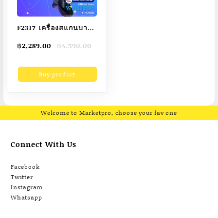
F2317 เครื่องสแกนบาร์
โค้ดไร้สาย อ่านบาร์
Original
Current
฿
2,289.00
฿
4,590.00
โค้ด 1D, 2D และ QR
price
price
code เปลี่ยนภาษา
was:
is:
Buy product
฿4,590.00.
฿2,289.00.
อัตโนมัติ WELLTECH
Barcode Scanner รุ่น
X-9201B
USB+Bluetooth+Wireless
Welcome to Marketpro, choose your fav one
Connect With Us
Facebook
Twitter
Instagram
Whatsapp