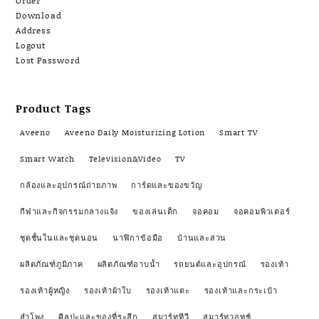
Order
Download
Address
Logout
Lost Password
Product Tags
Aveeno
Aveeno Daily Moisturizing Lotion
Smart TV
Smart Watch
Television&Video
TV
กล้องและอุปกรณ์ถ่ายภาพ
การ์ดและของขวัญ
กีฬาและกิจกรรมกลางแจ้ง
ของเล่นเด็ก
จอคอม
จอคอมพิวเตอร์
ชุดชั้นในและชุดนอน
นาฬิกาข้อมือ
บ้านและสวน
ผลิตภัณฑ์ภูมิภาค
ผลิตภัณฑ์อาบน้ำ
รถยนต์และอุปกรณ์
รองเท้า
รองเท้าผู้หญิง
รองเท้าผ้าใบ
รองเท้าแตะ
รองเท้าและกระเป๋า
ลำโพง
ศิลปะและของที่ระลึก
สมาร์ททีวี
สมาร์ทวอทช์