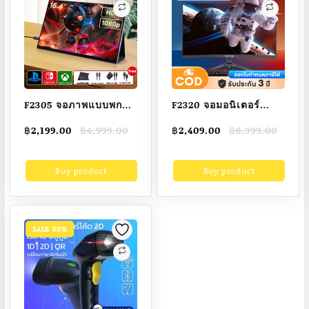
F2305 จอภาพแบบพกพา
F2320 จอมอนิเตอร์
PORTABLE MONITOR
165HZ จอคอม 27นิ้ว
Original
Current
Original
Current
฿
2,199.00
฿
4,999.00
฿
2,409.00
฿
8,999.00
15.6นิ้ว 1080P IPS แบบ
32นิ้ว หน้าจอโค้ง
price
price
price
price
พกพาลำโพงคู่ในตัว
monitor IPS จอเกมมิ่ง
was:
is:
was:
is:
Buy product
Buy product
฿4,999.00.
฿2,199.00.
฿8,999.00.
฿2,409.00.
รองรับการใช้งานกับ
LED Gaming monitor
คอมพิวเตอร์แล็ปท็ เชื่อม
HDMI DP VGA สปอต
ต่อกับคอน
สิน 1m/s รับประกัน 3ปี
SALE 50%