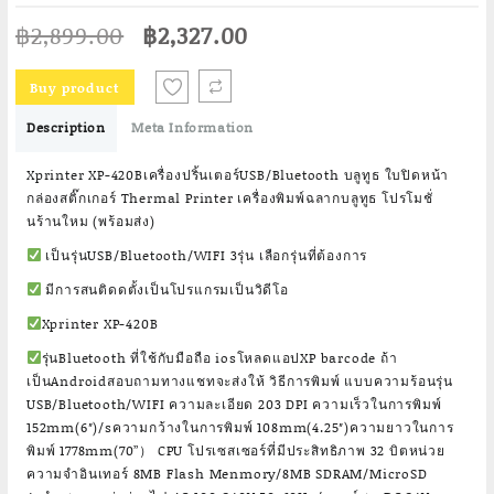
Original
Current
฿
2,899.00
฿
2,327.00
price
price
was:
is:
Buy product
฿2,899.00.
฿2,327.00.
Description
Meta Information
Xprinter XP-420Bเครื่องปริ้นเตอร์USB/Bluetooth บลูทูธ ใบปิดหน้า
กล่องสติ๊กเกอร์ Thermal Printer เครื่องพิมพ์ฉลากบลูทูธ โปรโมชั่
นร้านใหม (พร้อมส่ง)
เป็นรุ่นUSB/Bluetooth/WIFI 3รุ่น เลือกรุ่นที่ต้องการ
มีการสนติดดตั้งเป็นโปรแกรมเป็นวิดีโอ
Xprinter XP-420B
รุ่นBluetooth ที่ใช้กับมือถือ iosโหลดแอปXP barcode ถ้า
เป็นAndroidสอบถามทางแชทจะส่งให้ วิธีการพิมพ์ แบบความร้อนรุ่น
USB/Bluetooth/WIFI ความละเอียด 203 DPI ความเร็วในการพิมพ์
152mm(6″)/sความกว้างในการพิมพ์ 108mm(4.25″)ความยาวในการ
พิมพ์ 1778mm(70”） CPU โปรเซสเซอร์ที่มีประสิทธิภาพ 32 บิตหน่วย
ความจำอินเทอร์ 8MB Flash Menmory/8MB SDRAM/MicroSD