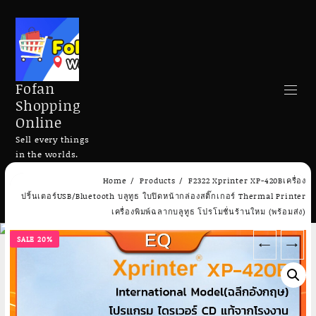
Fofan
Shopping
Online
Sell every things
in the worlds.
Skip
Home
Products
F2322 Xprinter XP-420Bเครื่อง
to
Search
ปริ้นเตอร์USB/Bluetooth บลูทูธ ใบปิดหน้ากล่องสติ๊กเกอร์ Thermal Printer
content
เครื่องพิมพ์ฉลากบลูทูธ โปรโมชั่นร้านใหม (พร้อมส่ง)
SALE 20%
←
→
Add to cart
Add to cart