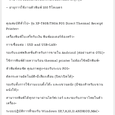
– อายุการใช้งานหัวพิมพ์ 100 กิโลเมตร
คุณสมบัติทั่วไป• รุ่น XP-T80B/T80A POS Direct Thermal Receipt
Printer•
เครื่องพิมพ์ใบเสร็จรับเงิน พิมพ์ออเดอร์ห้องครัว•
การเชื่อมต่อ : USD and USB+LAN•
รองรับแอฟพลิเคชั่นสำหรับการขายใน Andrioid (ต่อผ่านสาย OTG)•
ใช้การพิมพ์ด้วยความร้อน thermal printer ไม่ต้องใช้หมึกพิมพ์•
หัวพิมพ์คมชัด คุณภาพสูง•รองรับระบบ POS•
ตัดกระดาษอัตโนมัติ•มีเสียงเตือน (ปิด/เปิดได้)•
รองรับทั้งการใช้งานแบบตั้งโต๊ะ และแขวนผนัง (มีช่องสำหรับแขวน
ผนังให้)•
สามารถพิมพ์ได้ทุกภาษาผ่านไดร์ฟเวอร์ และรองรับภาษาไทยในตัว
เครื่อง•
ระบบปฏิบัติการที่รองรับ Windows XP,7,8,10,11 ANDRIOD,MAC•