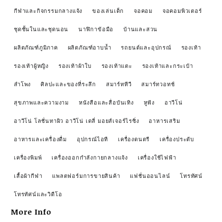
กีฬาและกิจกรรมกลางแจ้ง
ของเล่นเด็ก
จอคอม
จอคอมพิวเตอร์
ชุดชั้นในและชุดนอน
นาฬิกาข้อมือ
บ้านและสวน
ผลิตภัณฑ์ภูมิภาค
ผลิตภัณฑ์อาบน้ำ
รถยนต์และอุปกรณ์
รองเท้า
รองเท้าผู้หญิง
รองเท้าผ้าใบ
รองเท้าแตะ
รองเท้าและกระเป๋า
ลำโพง
ศิลปะและของที่ระลึก
สมาร์ททีวี
สมาร์ทวอทช์
สุขภาพและความงาม
หนังสือและสื่อบันเทิง
หูฟัง
อาวีโน่
อาวีโน่ โลชั่นทาผิว อาวีโน่ เดลี่ มอยส์เจอร์ไรซิ่ง
อาหารเสริม
อาหารและเครื่องดื่ม
อุปกรณ์ไอที
เครื่องดนตรี
เครื่องประดับ
เครื่องพิมพ์
เครื่องออกกำลังกายกลางแจ้ง
เครื่องใช้ไฟฟ้า
เสื้อผ้ากีฬา
แพลตฟอร์มการขายสินค้า
แฟชั่นออนไลน์
โทรทัศน์
โทรทัศน์และวิดีโอ
More Info