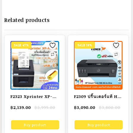
Related products
SALE 47%
SALE 19%
F2323 Xprinter XP-
F2309 ปริ้นเตอร์แท้ HP
N160II เครื่องพิมพ์ใบ
Smart Tank 500 All-
Original
Current
Original
Current
฿
2,139.00
฿
3,999.00
฿
3,090.00
฿
3,800.00
เสร็จ80MM receipt
in-One/ไม่มี Wifi/ไม่
price
price
price
price
printerเครื่องปริ้นใบ
รองรับการพิมพ์ผ่านมือ
was:
is:
was:
is:
Buy product
Buy product
฿3,999.00.
฿2,139.00.
฿3,800.00.
฿3,090.00.
เสร็จ-สลิป
ถือ/ มีหมึกติดเครื่อง