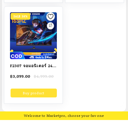
รุ่นUSB/Blutooth ตัด
พร้อมใช้งาน
กระดาษอัตโนมัติพิมพ์ได้
กว้างสุด80MM(พร้อม
SALE 38%
ส่ง)
F2307 จอมอนิเตอร์ 24
นิ้ว 27 นิ้ว จอคอม 75HZ
Original
Current
฿
3,099.00
฿
4,999.00
IPS หน้าจอโค้ง 22นิ้ว
price
price
Gaming monitor 1ms
was:
is:
Buy product
฿4,999.00.
฿3,099.00.
LED จอเกมมิ่ง 22นิ้ว จอ
มอนิเตอร์เกมมิ่ง （Free
gift สายเคเบิล VGA
และ HDMI）
Welcome to Marketpro, choose your fav one