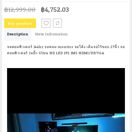
Original
Current
฿
12,999.00
฿
4,752.03
price
price
was:
is:
Buy product
฿12,999.00.
฿4,752.03.
Description
Meta Information
จอคอมพิวเตอร์ 144hz จอคอม monitor จอโค้ง เต็มจอไร้ขอบ 27นิ้ว จอ
คอมพิวเตอร์ 24นิ้ว Ultra HD LED IPS 1MS HDMI/DP/VGA
Video
Player