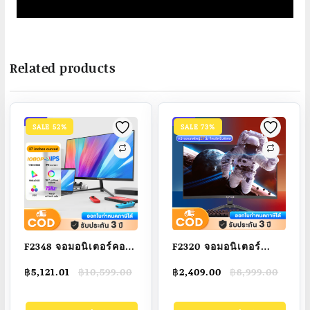
Related products
SALE 52%
SALE 73%
F2348 จอมอนิเตอร์คอม
F2320 จอมอนิเตอร์
จอคอม 75HZ 4K
165HZ จอคอม 27นิ้ว
Original
Current
Original
Current
฿
5,121.01
฿
10,599.00
฿
2,409.00
฿
8,999.00
monitor 27 นิ้ว จอ
32นิ้ว หน้าจอโค้ง
price
price
price
price
มอนิเตอร์เกมมิ่ง 22-
monitor IPS จอเกมมิ่ง
was:
is:
was:
is: