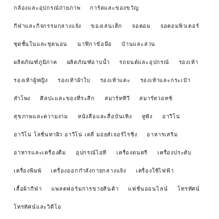
กล้องและอุปกรณ์ถ่ายภาพ
การ์ดและของขวัญ
กีฬาและกิจกรรมกลางแจ้ง
ของเล่นเด็ก
จอคอม
จอคอมพิวเตอร์
ชุดชั้นในและชุดนอน
นาฬิกาข้อมือ
บ้านและสวน
ผลิตภัณฑ์ภูมิภาค
ผลิตภัณฑ์อาบน้ำ
รถยนต์และอุปกรณ์
รองเท้า
รองเท้าผู้หญิง
รองเท้าผ้าใบ
รองเท้าแตะ
รองเท้าและกระเป๋า
ลำโพง
ศิลปะและของที่ระลึก
สมาร์ททีวี
สมาร์ทวอทช์
สุขภาพและความงาม
หนังสือและสื่อบันเทิง
หูฟัง
อาวีโน่
อาวีโน่ โลชั่นทาผิว อาวีโน่ เดลี่ มอยส์เจอร์ไรซิ่ง
อาหารเสริม
อาหารและเครื่องดื่ม
อุปกรณ์ไอที
เครื่องดนตรี
เครื่องประดับ
เครื่องพิมพ์
เครื่องออกกำลังกายกลางแจ้ง
เครื่องใช้ไฟฟ้า
เสื้อผ้ากีฬา
แพลตฟอร์มการขายสินค้า
แฟชั่นออนไลน์
โทรทัศน์
โทรทัศน์และวิดีโอ