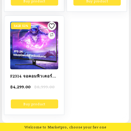
Buy product
Buy product
฿10,599.00.
฿5,121.01.
฿8,999.00.
฿2,409.00.
27นิ้ว IPS (VGA HDMI)
LED Gaming monitor
desktop gaming LED
HDMI DP VGA สปอต
รับประกัน 3 ปี
สิน 1m/s รับประกัน 3ปี
SALE 52%
F2314 จอคอมพิวเตอร์
24นิ้ว 27นิ้ว จอคอม
Original
Current
฿
4,299.00
฿
8,999.00
75hz monitor จอโค้ง
price
price
เต็มจอไร้ขอบ จอ
was:
is:
Buy product
฿8,999.00.
฿4,299.00.
คอมพิวเตอร์ Ultra HD
LED IPS 1MS
HDMI/DP/VGA รับ
ประกัน 3ปี
Welcome to Marketpro, choose your fav one