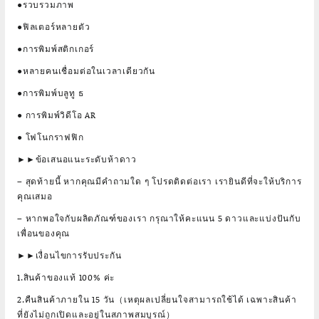
●รวบรวมภาพ
●ฟิลเตอร์หลายตัว
●การพิมพ์สติกเกอร์
●หลายคนเชื่อมต่อในเวลาเดียวกัน
●การพิมพ์บลูทู ธ
● การพิมพ์วิดีโอ AR
● โฟโนกราฟฟิก
►►ข้อเสนอแนะระดับห้าดาว
– สุดท้ายนี้ หากคุณมีคำถามใด ๆ โปรดติดต่อเรา เรายินดีที่จะให้บริการ
คุณเสมอ
– หากพอใจกับผลิตภัณฑ์ของเรา กรุณาให้คะแนน 5 ดาวและแบ่งปันกับ
เพื่อนของคุณ
►►เงื่อนไขการรับประกัน
1.สินค้าของแท้ 100% ค่ะ
2.คืนสินค้าภายใน 15 วัน（เหตุผลเปลี่ยนใจสามารถใช้ได้ เฉพาะสินค้า
ที่ยังไม่ถูกเปิดและอยู่ในสภาพสมบูรณ์）