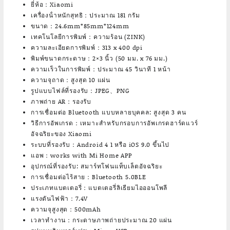
ยี่ห้อ：Xiaomi
เครื่องน้ําหนักสุทธิ：ประมาณ 181 กรัม
ขนาด：24.6mm*85mm*124mm
เทคโนโลยีการพิมพ์：ความร้อน (ZINK)
ความละเอียดการพิมพ์：313 x 400 dpi
พิมพ์ขนาดกระดาษ：2×3 นิ้ว (50 มม. x 76 มม.)
ความเร็วในการพิมพ์：ประมาณ 45 วินาที 1 หน้า
ความจุถาด：สูงสุด 10 แผ่น
รูปแบบไฟล์ที่รองรับ：JPEG、PNG
ภาพถ่าย AR：รองรับ
การเชื่อมต่อ Bluetooth แบบหลายบุคคล: สูงสุด 3 คน
วิธีการอัพเกรด：เหมาะสําหรับกรอบการอัพเกรดฮาร์ดแวร์
อัจฉริยะของ Xiaomi
ระบบที่รองรับ：Android 4 1 หรือ iOS 9.0 ขึ้นไป
แอพ：works with Mi Home APP
อุปกรณ์ที่รองรับ: สมาร์ทโฟนแท็บเล็ตอัจฉริยะ
การเชื่อมต่อไร้สาย：Bluetooth 5.0BLE
ประเภทแบตเตอรี่：แบตเตอรี่ลิเธียมไอออนโพลี
แรงดันไฟฟ้า：7.4V
ความจุสูงสุด：500mAh
เวลาทํางาน：กระดาษภาพถ่ายประมาณ 20 แผ่น