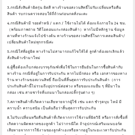
3.กรณีสั่งสินค้าผิดรุ่น ผิดสี ทางร้านขอสงวนสิทธิ์ไม่รับเปลี่ยนหรือคืน
สินค้า รบกวนตรวจสอบให้ถี่ถ้วนก่อนกดสั่งนะคะ
4.กรณีสินค้ามี รอยตำหนิ / แตก / ใช้งานไม่ได้ ต้องแจ้งภายใน 24 ชม.
（พร้อมภาพถ่าย วิดีโอตอนแกะกล่องสินค้า）หากไม่มีหลักฐาน ข้อมูล
ตามที่ทางร้านแจ้งไปข้างต้น ทางร้านขอสงวนสิทธิ์ในการเคลมสินค้า/
เปลี่ยนสินค้าใหม่ทุกกรณีค่ะ
5.กรณีใส่ที่อยู่ผิด ทางร้านไม่สามารถแก้ไขให้ได้ ลูกค้าต้องยกเลิกแล้ว
สั่งสินค้าเข้ามาใหม่
6.ผู้ซื้อต้องเก็บกล่องบรรจุภัณฑ์เพื่อใช้ในการยืนยันในการซื้อสินค้ากับ
ทางร้าน กรณีที่อยู่ในการรับประกัน หากไม่มีกล่อง หรือ เอกสารของทาง
ร้าน ทางร้านขอสงวนสิทธิ์ ถือเป็นที่สิ้นสุดการรับประกันสินค้า（การ
ประกันสินค้านี้ไม่รวมถึงอุปกรณ์ต่อพ่วง หรือของแถมอื่น ๆ ที่มีมาใน
กล่อง เช่น สายชาร์จที่แถมมาในกล่องปลั๊กรุ่นต่าง ๆ）
7.สภาพสินค้าที่เกิดความเสียหายจากผู้ใช้ เช่น แตก ชำรุดบุบ ไหม้ มี
คราบน้ำ คราบสนิม เป็นต้นถือว่าสิ้นสุดการรับประกัน
8.ไม่รับเปลี่ยนหรือคืนสินค้าที่เกิดจากการใช้งานที่ผิดวิธี หรือการสั่งซื้อที่
เกิดความผิดพลาดของลูกค้า ไม่ว่ากรณีใด ถ้าอุปกรณ์เสริมเมนบอร์ด
เสียหายจากการใช้งานของลูกค้าเองหรือหากอยู่ในระยะเวลารับประกัน