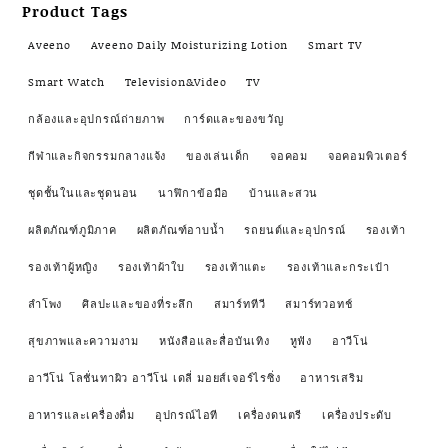
Product Tags
Aveeno
Aveeno Daily Moisturizing Lotion
Smart TV
Smart Watch
Television&Video
TV
กล้องและอุปกรณ์ถ่ายภาพ
การ์ดและของขวัญ
กีฬาและกิจกรรมกลางแจ้ง
ของเล่นเด็ก
จอคอม
จอคอมพิวเตอร์
ชุดชั้นในและชุดนอน
นาฬิกาข้อมือ
บ้านและสวน
ผลิตภัณฑ์ภูมิภาค
ผลิตภัณฑ์อาบน้ำ
รถยนต์และอุปกรณ์
รองเท้า
รองเท้าผู้หญิง
รองเท้าผ้าใบ
รองเท้าแตะ
รองเท้าและกระเป๋า
ลำโพง
ศิลปะและของที่ระลึก
สมาร์ททีวี
สมาร์ทวอทช์
สุขภาพและความงาม
หนังสือและสื่อบันเทิง
หูฟัง
อาวีโน่
อาวีโน่ โลชั่นทาผิว อาวีโน่ เดลี่ มอยส์เจอร์ไรซิ่ง
อาหารเสริม
อาหารและเครื่องดื่ม
อุปกรณ์ไอที
เครื่องดนตรี
เครื่องประดับ