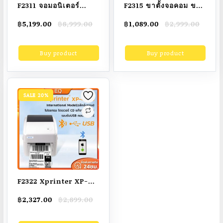
F2311 จอมอนิเตอร์
F2315 ขาตั้งจอคอม ขา
27นิ้ว 32นิ้ว จอคอม
ตั้งจอ monitor stand
Original
Current
Original
Current
฿
5,199.00
฿
8,999.00
฿
1,089.00
฿
2,999.00
165HZ หน้าจอโค้ง จอ
ขาตั้งจอคอม 2 จอ 17-
price
price
price
price
เกมมิ่ง LED Gaming
40 นิ้ว 2-15KG อลูมิเนีย
was:
is:
was:
is:
Buy product
Buy product
฿8,999.00.
฿5,199.00.
฿2,999.00.
฿1,089.00.
monitor จอมอนิเตอร์
มอัลลอยด์ Gas Spring
เกมมิ่ง HDMI จอ
360° ปรับได้หลาย
มอนิเตอร์ desktop
ทิศทาง รับประกัน 3 ปี
gaming สปอตสินค้า
SALE 20%
F2322 Xprinter XP-
420Bเครื่อง
Original
Current
฿
2,327.00
฿
2,899.00
ปริ้นเตอร์USB/Bluetooth
price
price
บลูทูธ ใบปิดหน้ากล่อง
was:
is: