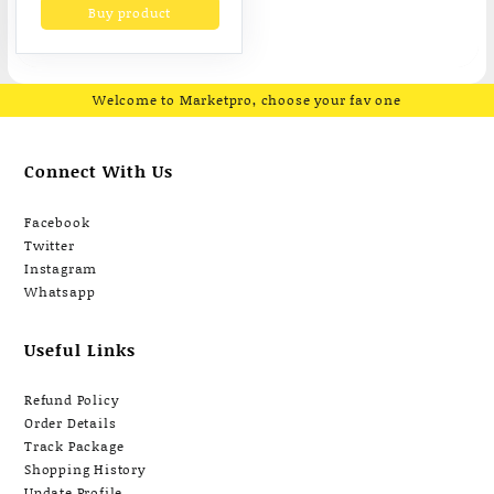
Buy product
฿2,899.00.
฿2,327.00.
สติ๊กเกอร์ Thermal
Printer เครื่องพิมพ์
ฉลากบลูทูธ โปรโมชั่
นร้านใหม (พร้อมส่ง)
Welcome to Marketpro, choose your fav one
Connect With Us
Facebook
Twitter
Instagram
Whatsapp
Useful Links
Refund Policy
Order Details
Track Package
Shopping History
Update Profile