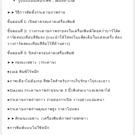
รูปแบบอินเทอร์เฟซ：Micro-USB
►►วิธีการติดตั้งกระดาษภาพถ่าย
ขั้นตอนที่ 1: เปิดฝาครอบถาดเครื่องพิมพ์
ขั้นตอนที่ 2: วางกระดาษภาพถ่ายลงในเครื่องพิมพ์โดยคว่ําบาร์โค้ด
การ์ดสอบเทียบสีส้มลง (แนะนําให้ใส่ลงในแพ็คเต็มในแต่ละครั้ง ต้อง
วางการ์ดสอบเทียบสีส้มไว้ที่ด้านล่าง)
ขั้นตอนที่ 3: ปิดฝาครอบถาดเครื่องพิมพ์
►►กษณะเฉพาะ（กระดาษ）
●zink พิมพ์ไร้หมึก
●ภาพเดียวไม่ต้องรอ สีสดใสสําหรับการเก็บรักษาในระยะยาว
●Xiaomi กระดาษภาพถ่ายขนาด 3 นิ้วพิเศษเบาและพกพาได้
●กระดาษภาพถ่ายกาว ง่ายต่อการเปิด วางอย่างแน่นหนา
●กระดาษภาพถ่ายคุณภาพสูง ราคาไม่แพง
►►ลักษณะเฉพาะ（เครื่องพิมพ์ภาพถ่ายพกพา）
●การพิมพ์แบบไม่ใช้หมึก