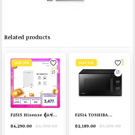
Related products
SALE 39%
SALE 33%
F2515 Hisense ตู้แช่
F2514 TOSHIBA
แข็ง ขนาด 105 ลิตร รุ่น
ไมโครเวฟ 24 ลิตร รุ่น
Original
Current
Original
Current
฿
4,290.00
฿
6,990.00
฿
2,189.00
฿
3,290.00
RF129N4TW1 สีขาว
MW2-MM24PC(BK)
price
price
price
price