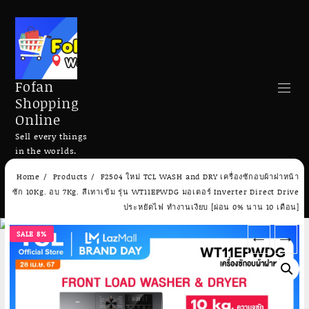
Fofan
Shopping
Online
Sell every things
in the worlds.
Skip
Home
Products
F2504 ใหม่ TCL WASH and DRY เครื่องซักอบผ้าฝาหน้า
to
Search
ซัก 10Kg. อบ 7Kg. สีเทาเข้ม รุ่น WT11EPWDG มอเตอร์ Inverter Direct Drive
content
ประหยัดไฟ ทำงานเงียบ [ผ่อน 0% นาน 10 เดือน]
SALE 8%
←
→
Add to cart
Add to cart