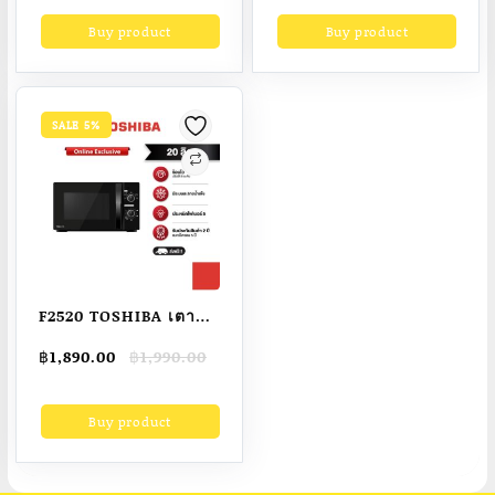
was:
is:
was:
is:
Buy product
Buy product
฿6,990.00.
฿4,290.00.
฿3,290.00.
฿2,189.00.
SALE 5%
F2520 TOSHIBA เตาอบ
ไมโครเวฟขนาด 20
Original
Current
฿
1,890.00
฿
1,990.00
ลิตร สีดำ รุ่น MWP-
price
price
MM20P(BK)
was:
is:
Buy product
฿1,990.00.
฿1,890.00.