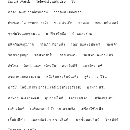
Smart Watch
Television&Video
TV
กล้องและอุปกรณ์ถ่ายภาพ
การ์ดและของขวัญ
กีฬาและกิจกรรมกลางแจ้ง
ของเล่นเด็ก
จอคอม
จอคอมพิวเตอร์
ชุดชั้นในและชุดนอน
นาฬิกาข้อมือ
บ้านและสวน
ผลิตภัณฑ์ภูมิภาค
ผลิตภัณฑ์อาบน้ำ
รถยนต์และอุปกรณ์
รองเท้า
รองเท้าผู้หญิง
รองเท้าผ้าใบ
รองเท้าแตะ
รองเท้าและกระเป๋า
ลำโพง
ศิลปะและของที่ระลึก
สมาร์ททีวี
สมาร์ทวอทช์
สุขภาพและความงาม
หนังสือและสื่อบันเทิง
หูฟัง
อาวีโน่
อาวีโน่ โลชั่นทาผิว อาวีโน่ เดลี่ มอยส์เจอร์ไรซิ่ง
อาหารเสริม
อาหารและเครื่องดื่ม
อุปกรณ์ไอที
เครื่องดนตรี
เครื่องประดับ
เครื่องพิมพ์
เครื่องออกกำลังกายกลางแจ้ง
เครื่องใช้ไฟฟ้า
เสื้อผ้ากีฬา
แพลตฟอร์มการขายสินค้า
แฟชั่นออนไลน์
โทรทัศน์