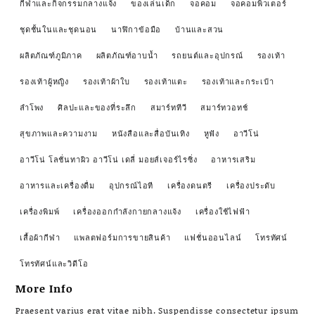
กีฬาและกิจกรรมกลางแจ้ง
ของเล่นเด็ก
จอคอม
จอคอมพิวเตอร์
ชุดชั้นในและชุดนอน
นาฬิกาข้อมือ
บ้านและสวน
ผลิตภัณฑ์ภูมิภาค
ผลิตภัณฑ์อาบน้ำ
รถยนต์และอุปกรณ์
รองเท้า
รองเท้าผู้หญิง
รองเท้าผ้าใบ
รองเท้าแตะ
รองเท้าและกระเป๋า
ลำโพง
ศิลปะและของที่ระลึก
สมาร์ททีวี
สมาร์ทวอทช์
สุขภาพและความงาม
หนังสือและสื่อบันเทิง
หูฟัง
อาวีโน่
อาวีโน่ โลชั่นทาผิว อาวีโน่ เดลี่ มอยส์เจอร์ไรซิ่ง
อาหารเสริม
อาหารและเครื่องดื่ม
อุปกรณ์ไอที
เครื่องดนตรี
เครื่องประดับ
เครื่องพิมพ์
เครื่องออกกำลังกายกลางแจ้ง
เครื่องใช้ไฟฟ้า
เสื้อผ้ากีฬา
แพลตฟอร์มการขายสินค้า
แฟชั่นออนไลน์
โทรทัศน์
โทรทัศน์และวิดีโอ
More Info
Praesent varius erat vitae nibh. Suspendisse consectetur ipsum