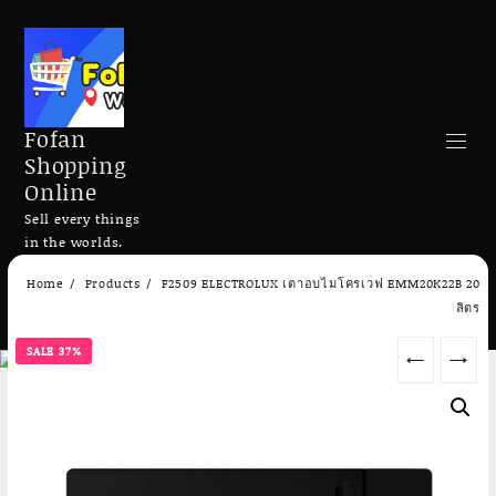
Fofan
Shopping
Online
Sell every things
in the worlds.
Skip
Home
Products
F2509 ELECTROLUX เตาอบไมโครเวฟ EMM20K22B 20
to
Search
ลิตร
content
SALE 37%
←
→
Add to cart
Add to cart