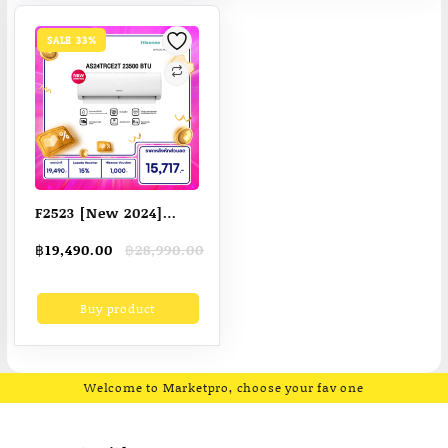
SALE 33%
F2523 [New 2024]
Hisense เครื่องปรับ
Original
Current
฿
19,490.00
฿
28,990.00
อากาศติดผนัง CE serie
price
price
ระบบ Inverter 23000
was:
is:
Buy product
฿28,990.00.
฿19,490.00.
BTU รุ่น AS-24TRCE2T
Welcome to Marketpro, choose your fav one