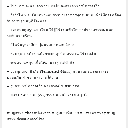
– โปรแกรมละลายอาหารแช่แข็ง ละลายอาหารได้รวดเร็ว
– กำลังไฟ 5 ระดับ เหมาะกับการปรุงอาหารทุกรูปแบบ เพื่อให้สอดคล้อง
กับการปรุงเมนูที่ต้องการ
– แผงควบคุมรูปแบบใหม่ ให้ผู้ใช้งานเข้าใจการทำอาหารของแต่ละ
ระดับความร้อน
– ดีไซน์หรูหราสีดำ ปุ่มหมุนคาดแถบสีทอง
– ควบคุมการทำงานด้วยระบบลูกบิด ทนทาน ใช้งานง่าย
– ระบบจานหมุน เพื่อให้อาหารสุกได้ทั่วถึง
– ประตูกระจกนิรภัย (Tempered Glass) ทนทานต่อแรงกระแทก
ปลอดภัย ทำความสะอาดได้ง่าย
– อุ่นอาหารได้รวดเร็ว ด้วยกำลังไฟ 800 วัตต์
– ขนาด : 455 มม. (W), 353 มม. (D), 261 มม. (H)
#บุญถาวร #boonthavorn #อยู่อย่างที่อยาก #LiveYourWay #บุญ
ถาวรIdeasComeAlive