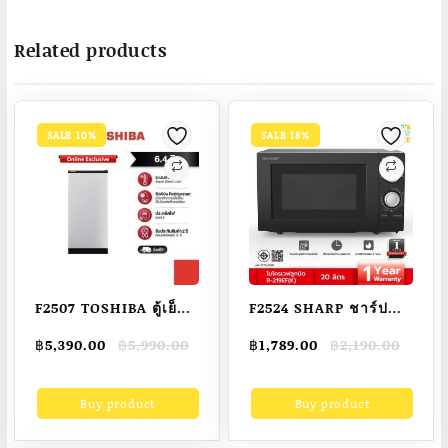
Related products
SALE 10%
SALE 18%
F2507 TOSHIBA ตู้เย็น
F2524 SHARP ชาร์ป
1 ประตู ความจุ 6.4 คิว
ไมโครเวฟลูกบิด ขนาด
Original
Current
Original
Current
฿
5,390.00
฿
5,990.00
฿
1,789.00
฿
2,190.00
รุ่น GR-C189
20 ลิตร รุ่น R-219EF(K)
price
price
price
price
สีดำ
was:
is:
was:
is:
Buy product
Buy product
฿5,990.00.
฿5,390.00.
฿2,190.00.
฿1,789.00.