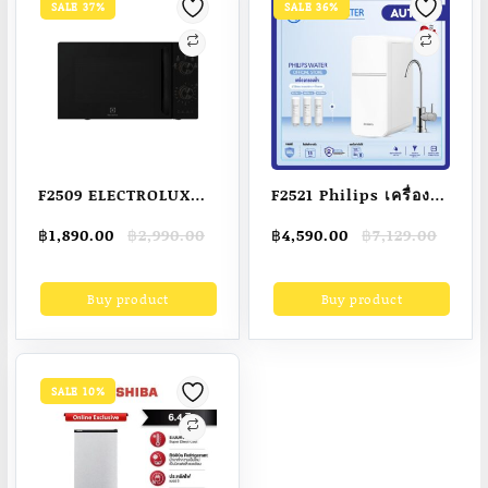
SALE 37%
SALE 36%
F2509 ELECTROLUX
F2521 Philips เครื่อง
เตาอบไมโครเวฟ
กรองน้ำดื่ม Water
Original
Current
Original
Current
฿
1,890.00
฿
2,990.00
฿
4,590.00
฿
7,129.00
EMM20K22B 20 ลิตร
Purifier ไส้กรอง UF
price
price
price
price
เครื่องกรองไม่ต้องใช้
was:
is:
was:
is:
Buy product
Buy product
฿2,990.00.
฿1,890.00.
฿7,129.00.
฿4,590.00.
ไฟฟ้า สวมเข้ากับหัว
ก๊อก AUT1211
SALE 10%