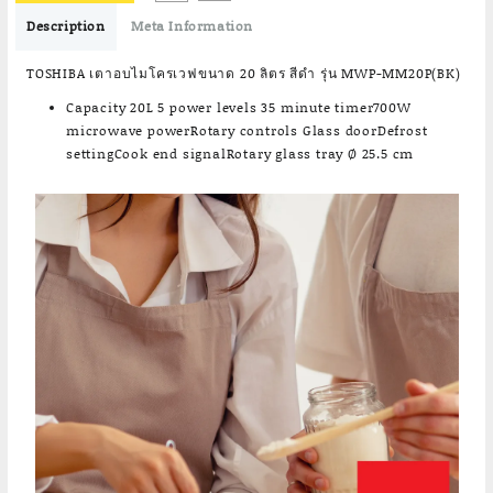
฿1,990.00.
฿1,890.00.
Description
Meta Information
TOSHIBA เตาอบไมโครเวฟขนาด 20 ลิตร สีดำ รุ่น MWP-MM20P(BK)
Capacity 20L 5 power levels 35 minute timer700W
microwave powerRotary controls Glass doorDefrost
settingCook end signalRotary glass tray Ø 25.5 cm