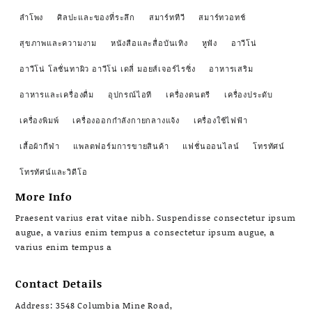
ลำโพง
ศิลปะและของที่ระลึก
สมาร์ททีวี
สมาร์ทวอทช์
สุขภาพและความงาม
หนังสือและสื่อบันเทิง
หูฟัง
อาวีโน่
อาวีโน่ โลชั่นทาผิว อาวีโน่ เดลี่ มอยส์เจอร์ไรซิ่ง
อาหารเสริม
อาหารและเครื่องดื่ม
อุปกรณ์ไอที
เครื่องดนตรี
เครื่องประดับ
เครื่องพิมพ์
เครื่องออกกำลังกายกลางแจ้ง
เครื่องใช้ไฟฟ้า
เสื้อผ้ากีฬา
แพลตฟอร์มการขายสินค้า
แฟชั่นออนไลน์
โทรทัศน์
โทรทัศน์และวิดีโอ
More Info
Praesent varius erat vitae nibh. Suspendisse consectetur ipsum
augue, a varius enim tempus a consectetur ipsum augue, a
varius enim tempus a
Contact Details
Address: 3548 Columbia Mine Road,