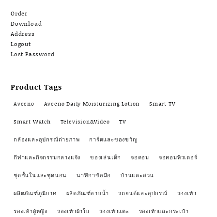
Order
Download
Address
Logout
Lost Password
Product Tags
Aveeno
Aveeno Daily Moisturizing Lotion
Smart TV
Smart Watch
Television&Video
TV
กล้องและอุปกรณ์ถ่ายภาพ
การ์ดและของขวัญ
กีฬาและกิจกรรมกลางแจ้ง
ของเล่นเด็ก
จอคอม
จอคอมพิวเตอร์
ชุดชั้นในและชุดนอน
นาฬิกาข้อมือ
บ้านและสวน
ผลิตภัณฑ์ภูมิภาค
ผลิตภัณฑ์อาบน้ำ
รถยนต์และอุปกรณ์
รองเท้า
รองเท้าผู้หญิง
รองเท้าผ้าใบ
รองเท้าแตะ
รองเท้าและกระเป๋า