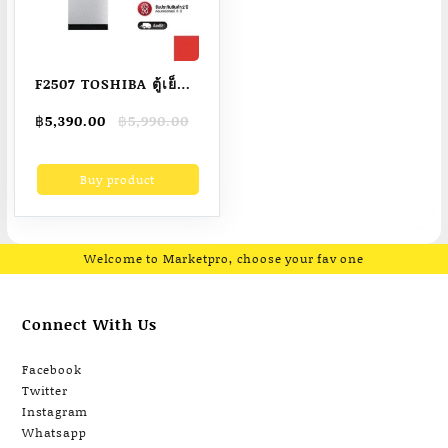
F2507 TOSHIBA ตู้เย็น
1 ประตู ความจุ 6.4 คิว
Original
Current
฿
5,390.00
฿
5,990.00
รุ่น GR-C189
price
price
was:
is:
Buy product
฿5,990.00.
฿5,390.00.
Welcome to Marketpro, choose your fav one
Connect With Us
Facebook
Twitter
Instagram
Whatsapp