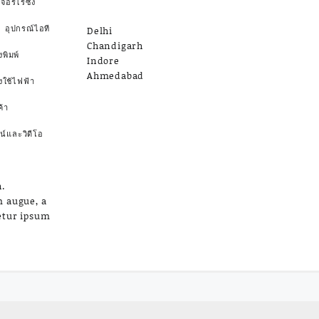
จอร์ไรซิ่ง
อุปกรณ์ไอที
Delhi
Chandigarh
งพิมพ์
Indore
Ahmedabad
องใช้ไฟฟ้า
้า
น์และวิดีโอ
.
m augue, a
etur ipsum
a