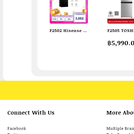
F2502 Hisense ตู้
F2505 TOSH
เย็น 1 ประตู 3.4
โตชิบา ตู้เย็
Original
Current
฿
5,990.
Q/96 ลิตร รุ่น
2ประตู ขนาด
price
price
ER92B
คิว รุ่น GR-
was:
is:
฿9,990.
฿5,990.
RT234WE-
DMTH(SS) สี
Connect With Us
More Abo
Facebook
Multiple Bra