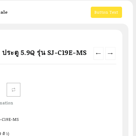
ale
Button Text
2 ประตู 5.9Q รุ่น SJ-C19E-MS
←
→
Current
0
price
is:
.
฿6,490.00.
mation
 SJ-C19E-MS
9 คิว)