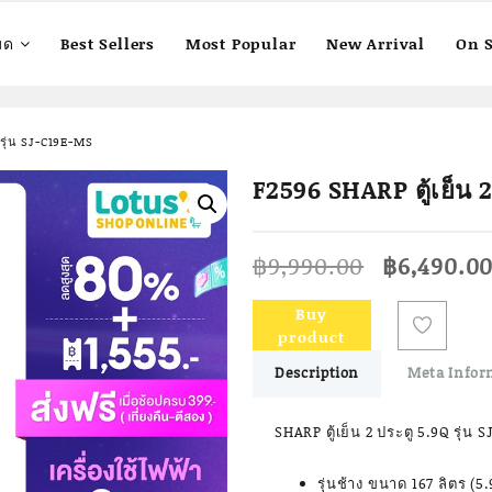
มด
Best Sellers
Most Popular
New Arrival
On S
 รุ่น SJ-C19E-MS
F2596 SHARP ตู้เย็น 
Original
฿
9,990.00
฿
6,490.0
price
was:
Buy
฿9,990.00
product
Description
Meta Infor
SHARP ตู้เย็น 2 ประตู 5.9Q รุ่น
รุ่นช้าง ขนาด 167 ลิตร (5.