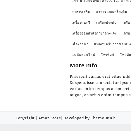
อาวีโน่ โลชั่นทาผิว อาวีโน่ เดลี่ มอยส์เ
อาหารเสริม
อาหารและเครื่องดื่ม
เครื่องดนตรี
เครื่องประดับ
เครื่อ
เครื่องออกกำลังกายกลางแจ้ง
เครื่
เสื้อผ้ากีฬา
แพลตฟอร์มการขายสินค
แฟชั่นออนไลน์
โทรทัศน์
โทรทัศ
More Info
Praesent varius erat vitae nibh
Suspendisse consectetur ipsu
varius enim tempus a consect
augue, a varius enim tempus 
Copyright | Amaz Store| Developed by ThemeHunk