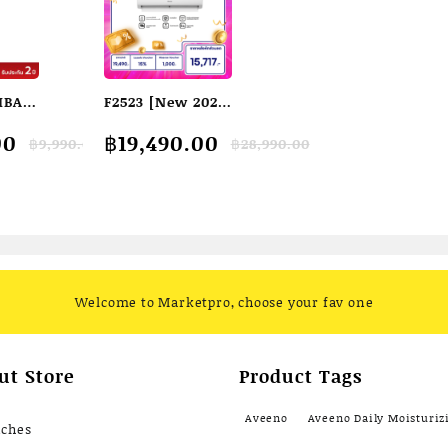
IBA
F2523 [New 2024]
น
Hisense เครื่อง
Original
Current
00
฿
19,490.00
฿
9,990.00
฿
28,990.00
 6.4
ปรับอากาศติดผนัง
price
price
CE serie ระบบ
was:
is:
00.
00.
฿28,990.00.
฿19,490.00.
Inverter 23000
เงิน
BTU รุ่น AS-
24TRCE2T
Welcome to Marketpro, choose your fav one
ut Store
Product Tags
Aveeno
Aveeno Daily Moisturiz
nches