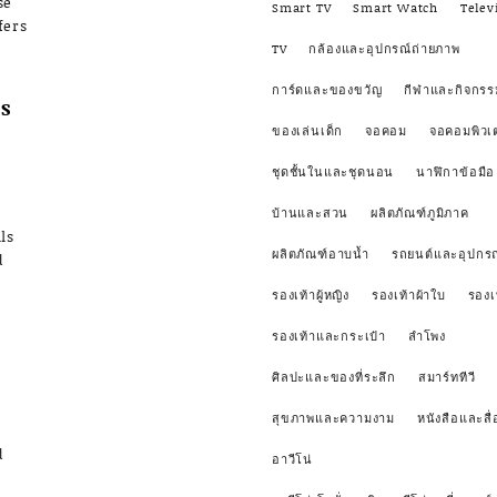
se
Smart TV
Smart Watch
Telev
fers
TV
กล้องและอุปกรณ์ถ่ายภาพ
การ์ดและของขวัญ
กีฬาและกิจกรร
s
ของเล่นเด็ก
จอคอม
จอคอมพิวเ
ชุดชั้นในและชุดนอน
นาฬิกาข้อมือ
บ้านและสวน
ผลิตภัณฑ์ภูมิภาค
ls
ผลิตภัณฑ์อาบน้ำ
รถยนต์และอุปกรณ
d
รองเท้าผู้หญิง
รองเท้าผ้าใบ
รองเ
รองเท้าและกระเป๋า
ลำโพง
ศิลปะและของที่ระลึก
สมาร์ททีวี
สุขภาพและความงาม
หนังสือและสื่
d
อาวีโน่