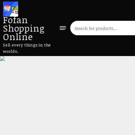
Fofan
Shopping
Online
Sell every things in the
worlds.