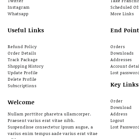
Twitter
Take Franchi
Instagram
Scheduled Of
Whatsapp
More Links
Useful Links
End Point
Refund Policy
Orders
Order Details
Downloads
Track Package
Addresses
Shopping History
Account detai
Update Profile
Lost passwor
Delete Profile
Key Links
Subscriptions
Welcome
Order
Download
Nullam porttitor pharetra ullamcorper.
Address
Praesent varius erat vitae nibh.
Logout
Suspendisse consectetur ipsum augue, a
Lost Passwor
varius enim tempus aade varius erat vitae