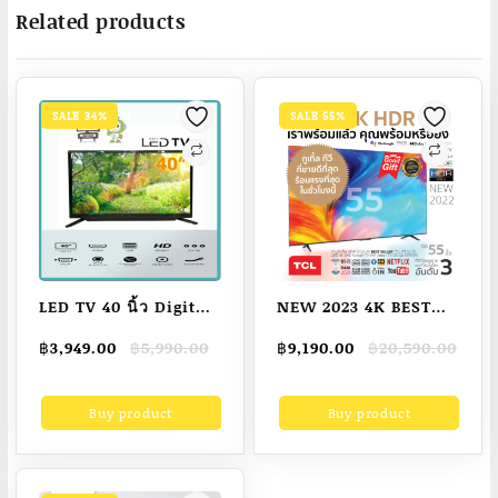
Related products
SALE 34%
SALE 55%
LED TV 40 นิ้ว Digital
NEW 2023 4K BEST
Television LED TV
SELLER! TCL ทีวี 55 นิ้ว
Original
Current
Original
Current
฿
3,949.00
฿
5,990.00
฿
9,190.00
฿
20,590.00
Full HD Ready
LED 4K UHD Google
price
price
price
price
โทรทัศน์
TV Wifi Smart TV OS
was:
is:
was:
is:
Buy product
Buy product
฿5,990.00.
฿3,949.00.
฿20,590.00.
฿9,190.00.
HDMI+AV+USB+VGA
(รุ่น 55T635) Google
ทีวีดิจิตอล
assistant & Netflix &
Youtube-2G RAM+16G