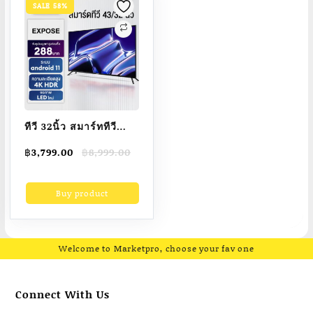
ROM
SALE 58%
ทีวี 32นิ้ว สมาร์ททีวี
ระบบ android 11.0 tv
Original
Current
฿
3,799.00
฿
8,999.00
led smart tv wifi
price
price
youtube NETFLIX
was:
is:
Buy product
฿8,999.00.
฿3,799.00.
Goolgle Play Store
LINE TV ดิจิตอล ทีวี
Google assistant
รีโมทสั่งงานด้วยเสียง
Welcome to Marketpro, choose your fav one
รับประกัน3ปี
Connect With Us