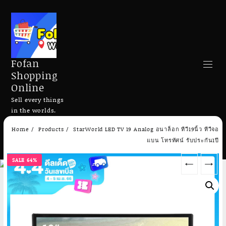
Fofan
Shopping
Online
Sell every things
in the worlds.
Skip
Home
Products
StarWorld LED TV 19 Analog อนาล็อก ทีวี19นิ้ว ทีวีจอ
to
Search
แบน โทรทัศน์ รับประกัน1ปี
content
SALE 64%
←
→
Add to cart
Add to cart