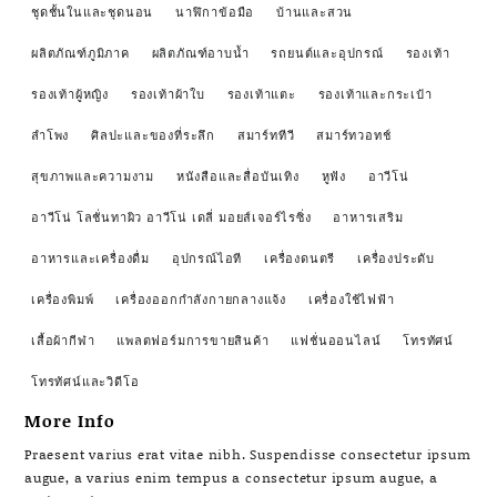
ชุดชั้นในและชุดนอน
นาฬิกาข้อมือ
บ้านและสวน
ผลิตภัณฑ์ภูมิภาค
ผลิตภัณฑ์อาบน้ำ
รถยนต์และอุปกรณ์
รองเท้า
รองเท้าผู้หญิง
รองเท้าผ้าใบ
รองเท้าแตะ
รองเท้าและกระเป๋า
ลำโพง
ศิลปะและของที่ระลึก
สมาร์ททีวี
สมาร์ทวอทช์
สุขภาพและความงาม
หนังสือและสื่อบันเทิง
หูฟัง
อาวีโน่
อาวีโน่ โลชั่นทาผิว อาวีโน่ เดลี่ มอยส์เจอร์ไรซิ่ง
อาหารเสริม
อาหารและเครื่องดื่ม
อุปกรณ์ไอที
เครื่องดนตรี
เครื่องประดับ
เครื่องพิมพ์
เครื่องออกกำลังกายกลางแจ้ง
เครื่องใช้ไฟฟ้า
เสื้อผ้ากีฬา
แพลตฟอร์มการขายสินค้า
แฟชั่นออนไลน์
โทรทัศน์
โทรทัศน์และวิดีโอ
More Info
Praesent varius erat vitae nibh. Suspendisse consectetur ipsum
augue, a varius enim tempus a consectetur ipsum augue, a