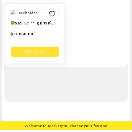
SM-37
อุปกรณ์
บริหารหน้าท้อง(แบบ
฿
11,050.00
ยืน)
ขนาด1.00
x1.00×1.55เมตร
Add to cart
Fofansendai
สั่งทำ
7-15 วัน
Welcome to Marketpro, choose your fav one