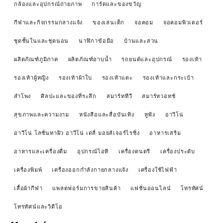
กล้องและอุปกรณ์ถ่ายภาพ
การ์ดและของขวัญ
กีฬาและกิจกรรมกลางแจ้ง
ของเล่นเด็ก
จอคอม
จอคอมพิวเตอร์
ชุดชั้นในและชุดนอน
นาฬิกาข้อมือ
บ้านและสวน
ผลิตภัณฑ์ภูมิภาค
ผลิตภัณฑ์อาบน้ำ
รถยนต์และอุปกรณ์
รองเท้า
รองเท้าผู้หญิง
รองเท้าผ้าใบ
รองเท้าแตะ
รองเท้าและกระเป๋า
ลำโพง
ศิลปะและของที่ระลึก
สมาร์ททีวี
สมาร์ทวอทช์
สุขภาพและความงาม
หนังสือและสื่อบันเทิง
หูฟัง
อาวีโน่
อาวีโน่ โลชั่นทาผิว อาวีโน่ เดลี่ มอยส์เจอร์ไรซิ่ง
อาหารเสริม
อาหารและเครื่องดื่ม
อุปกรณ์ไอที
เครื่องดนตรี
เครื่องประดับ
เครื่องพิมพ์
เครื่องออกกำลังกายกลางแจ้ง
เครื่องใช้ไฟฟ้า
เสื้อผ้ากีฬา
แพลตฟอร์มการขายสินค้า
แฟชั่นออนไลน์
โทรทัศน์
โทรทัศน์และวิดีโอ