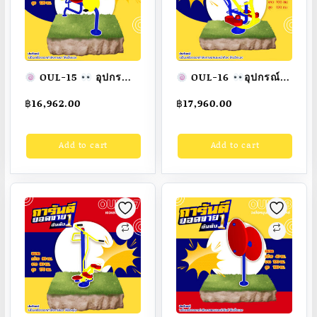
OUL-15
อุปกรณ์
OUL-16
อุปกรณ์
เอนปั่นจักรยาน เครื่อง
ม้าโยกบริหารแขน-ขา-
฿
16,962.00
฿
17,960.00
ออกกำลังกายกลางแจ้ง
หน้าท้อง เครื่องออก
ผู้ใหญ่
ขนาด
กำลังกายกลางแจ้ง
Add to cart
Add to cart
60x120x120cm.
ผู้ใหญ่
ขนาด
Fofansendai
ทำสี
50x100x120cm.
สวย
สั่งทำ 7-15 วัน
Fofansendai
ทำสี
สวย
สั่งทำ 7-15 วัน