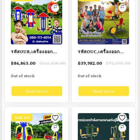
รหัสOUB,เครื่องออก
รหัสOUC,เครื่องออก
กำลังกายกลางแจ้งรุ่น
กำลังกายกลางแจ้งรุ่น
Original
Current
Original
Current
฿
84,863.00
฿
141,438.00
฿
39,982.00
฿
72,695.00
พิเศษเกรดพรีเมี่ยมแบบ
พิเศษเกรดพรีเมี่ยมแบบ
price
price
price
price
สถานี 3 ด้านมี
สถานี 2 ด้าน
was:
is:
was:
is:
Out of stock
Out of stock
฿141,438.00.
฿84,863.00.
฿72,695.00.
฿39,982.00.
หลังคา6เหลี่ยม
Read more
Read more
SALE 11%