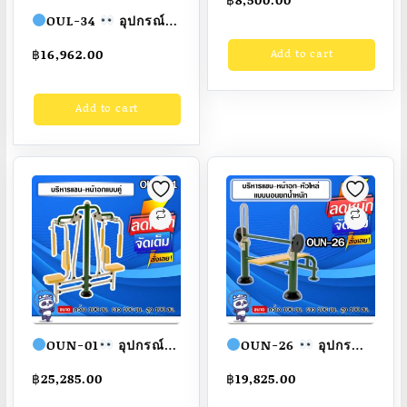
เสาเหล็กขนาด 2 นิ้ว
OUL-34
อุปกรณ์
ป้ายแผ่นซิงค์ติดสติก
นั่งปั่นจักรยาน เครื่อง
฿
16,962.00
Add to cart
เกอร์ พิมพ์ระบบอิ๊งเจ็ท
ออกกำลังกายกลางแจ้ง
ขนาด
ผู้ใหญ่
ขนาด
75x150x180cm.
Add to cart
35x100x80cm.
Fofansendai
ทำสี
Fofansendai
ทำสี
สวย
สั่งทำ 7-15 วัน
สวย
สั่งทำ 7-15 วัน
OUN-01
อุปกรณ์
OUN-26
อุปกรณ์
บริหารแขน-หน้าอก
บริหารแขน-หน้าอก-หัว
฿
25,285.00
฿
19,825.00
แบบคู่ ขนาด
ไหล่แบบนอนยกน้ำหนัก