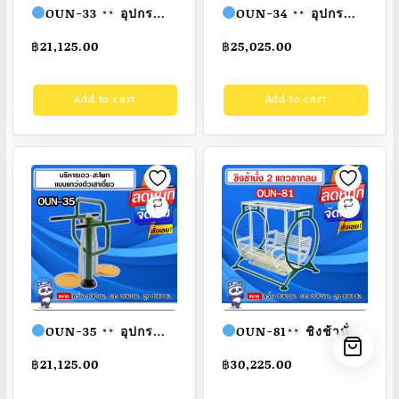
OUN-33
อุปกรณ์
OUN-34
อุปกรณ์
บริหารขา-ข้อเท้า-หัว
บริหารแขน-หน้าอก-หัว
฿
21,125.00
฿
25,025.00
เข่าแบบนั่งปั่น ขนาด
ไหล่แบบดันเดี่ยว ขนาด
100x100x100cm.
100x100x100cm.
Add to cart
Add to cart
Fofansendai
ทำสี
Fofansendai
ทำสี
สวย
สั่งทำ 7-15 วัน
สวย
สั่งทำ 7-15 วัน
OUN-35
อุปกรณ์
OUN-81
ชิงช้านั่ง
บริหารเอว-สะโพกแบบ
2 แถวขากลม ขนาด
฿
21,125.00
฿
30,225.00
แกว่งตัวเสาเดี่ยว ขนาด
100x100x100cm.
100x100x100cm.
Fofansendai
ทำสี