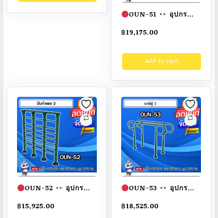
40x80x200cm.
OUN-51
อุปกรณ์
Fofansendai
ทำสี
ปีนกำแพง ขนาด
สวย
สั่งทำ 7-15 วัน
฿
19,175.00
100x100x100cm.
Fofansendai
ทำสี
Add to cart
สวย
สั่งทำ 7-15 วัน
OUN-52
อุปกรณ์
OUN-53
อุปกรณ์
ปีนกำแพง ขนาด
บาร์คู่ ขนาด
฿
15,925.00
฿
18,525.00
100x100x100cm.
100x100x100cm.