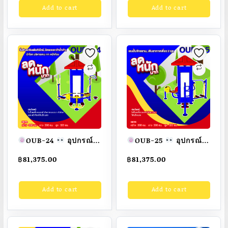
Add to cart
Add to cart
แนวราบ
อุปกรณ์ออก
กำลังกายกลางแจ้ง
กำลังกายกลางแจ้ง
ผู้ใหญ่ ขนาด
ผู้ใหญ่ ขนาด
300x300x320cm.
300x300x320cm.
Fofansendai
ทำสี
Fofansendai
ทำสี
สวย
สั่งทำ 7-15 วัน
สวย
สั่งทำ 7-15 วัน
OUB-24
อุปกรณ์
OUB-25
อุปกรณ์
วิ่งต่างระดับสลับหัว
เอนปั่นจักรยาน, เดิน
฿
81,375.00
฿
81,375.00
ไหล่,บิดเอวและย่ำ
อากาศเดี่ยว 2 ชุด
เท้า,ม้าโยก บริหาร
อุปกรณ์ออกกำลังกาย
Add to cart
Add to cart
แขน-ขา-หน้าท้อง
กลางแจ้งผู้ใหญ่ ขนาด
อุปกรณ์ออกกำลังกาย
300x300x320cm.
กลางแจ้งผู้ใหญ่ ขนาด
Fofansendai
ทำสี