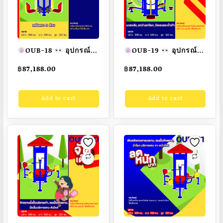
OUB-18
อุปกรณ์
OUB-19
อุปกรณ์
บริหารไหล่และหน้าอก
นวดหลัง, แกว่าง
฿
87,188.00
฿
87,188.00
3 ด้าน
อุปกรณ์ออก
สะโพก, บิดเอวและย่ำ
กำลังกายกลางแจ้ง
เท้า
อุปกรณ์ออก
Add to cart
Add to cart
ผู้ใหญ่ ขนาด
กำลังกายกลางแจ้ง
300x300x320cm.
ผู้ใหญ่ ขนาด
Fofansendai
ทำสี
300x300x320cm.
สวย
สั่งทำ 7-15 วัน
Fofansendai
ทำสี
สวย
สั่งทำ 7-15 วัน