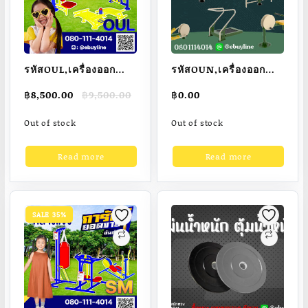
รหัสOUL,เครื่องออก
รหัสOUN,เครื่องออก
กำลังกายกลางแจ้งรุ่น
กำลังกายกลางแจ้งรุ่น
Original
Current
฿
8,500.00
฿
9,500.00
฿
0.00
พิเศษเกรดA,โครงสร้าง
พิเศษเกรดA,โครงสร้าง
price
price
หลักท่อกลมขนาด 4
ท่อเหล็กกลมขนาด4นิ้ว
was:
is:
Out of stock
Out of stock
฿9,500.00.
฿8,500.00.
นิ้ว(Dia.114มม.)
มอก.(Dia.114มม.)
Read more
Read more
SALE 35%