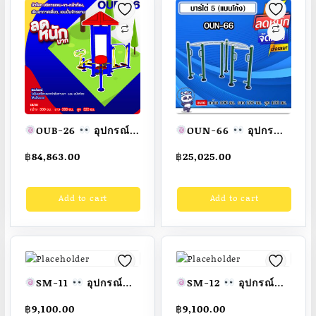
300x300x320cm.
สวย
สั่งทำ 7-15 วัน
Fofansendai
ทำสี
สวย
สั่งทำ…
OUB-26
อุปกรณ์
OUN-66
อุปกรณ์
ม้าโยก บริหารแขน-
บาร์ไต่ 5 (แบบโค้ง)
฿
84,863.00
฿
25,025.00
ขา-หน้าท้อง,เดินอากาศ
ขนาด
เดี่ยว,เอนปั่นจักรยาน
100x100x100cm.
Add to cart
Add to cart
อุปกรณ์ออกกำลังกาย
Fofansendai
ทำสี
กลางแจ้งผู้ใหญ่ ขนาด
สวย
สั่งทำ 7-15 วัน
300x300x320cm.
Fofansendai
ทำสี
สวย
สั่งทำ 7-15 วัน
SM-11
อุปกรณ์
SM-12
อุปกรณ์
บริหารข้อสะโพก-เอว
นวดฝ่าเท้า-บริหาร
฿
9,100.00
฿
9,100.00