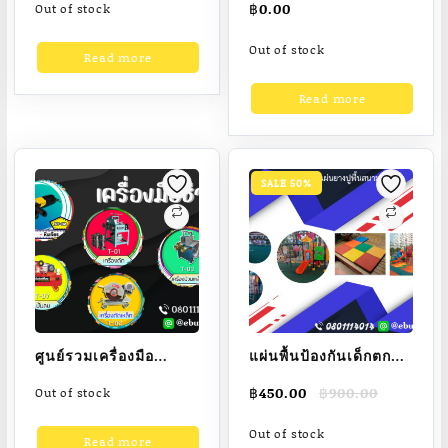
฿
0.00
Out of stock
กลางแจ้ง,บู๊ท,ตลับ
กาย SM,อุปกรณ์ฝึกซ้อม
ลูกปืน,น็อต,สกรู,แหวน
กีฬา DS,เครื่องออกกำลัง
Out of stock
Read more
อีแปะ,ท่อเหล็ก,ท่อสแตน
กายกลางแจ้ง
เลส,ใบตัด,ใบ
Read more
เจียร์,กระดาษทราย
ซ้อน,stainless
steel,welding
SALE 50%
rod,ลวดเชื่อม
ศูนย์รวมเครื่องมือ
แผ่นพื้นป้องกันเด็กตก
ช่าง,เครื่องดัด,เครื่อง
กระแทกพื้น EVA,แผ่นปู
Original
Current
฿
450.00
฿
900.00
Out of stock
เชื่อม,เครื่องเจียร์,เครื่อง
พื้นสนามเด็กเล่น
price
price
ขัด,สว่านเจาะปูนแบบ
โฟม,แผ่นปูพื้นกัน
was:
is:
Out of stock
Read more