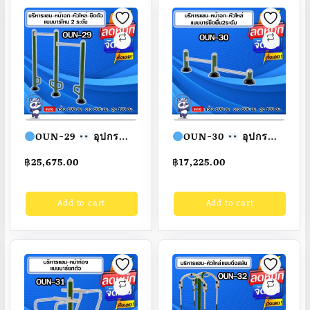
OUN-29
อุปกรณ์
OUN-30
อุปกรณ์
บริหารแขน-หน้าอก-หัว
บริหารแขน-หน้าอก-หัว
฿
25,675.00
฿
17,225.00
ไหล่-ยืดตัวแบบบาร์
ไหล่แบบบาร์ยึด
โหน2ระดับ ขนาด
พื้น2ระดับ ขนาด
Add to cart
Add to cart
100x100x100cm.
100x100x100cm.
Fofansendai
ทำสี
Fofansendai
ทำสี
สวย
สั่งทำ 7-15 วัน
สวย
สั่งทำ 7-15 วัน