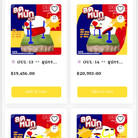
OUL-13
อุปกรณ์
OUL-14
อุปกรณ์
นวดฝ่าเท้าและออก
นวดฝ่าเท้าและออก
฿
19,456.00
฿
20,953.00
กำลังขา(แบบถังกลิ้ง)
กำลังขา(แบบแป้นหมุน)
เครื่องออกกำลังกาย
เครื่องออกกำลังกาย
Add to cart
Add to cart
กลางแจ้งผู้ใหญ่
กลางแจ้งผู้ใหญ่
ขนาด 40x100x100cm.
ขนาด 50x100x50 cm.
Fofansendai
ทำ
Fofansendai
ทำ
สีสวย
สั่งทำ 7-15 วัน
สีสวย
สั่งทำ 7-15 วัน