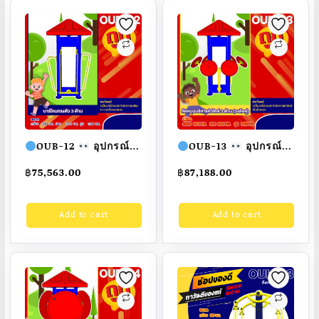
OUB-12
อุปกรณ์
OUB-13
อุปกรณ์
บาร์โหนทรงตัว 3 ด้าน
ล้อหมุนบริหารหัวไหล่ 3
฿
75,563.00
฿
87,188.00
อุปกรณ์ออกกำลังกาย
ด้าน วงล้อคู่
อุปกรณ์
กลางแจ้งผู้ใหญ่ ขนาด
ออกกำลังกายกลางแจ้ง
Add to cart
Add to cart
300x300x320cm.
ผู้ใหญ่ ขนาด
Fofansendai
ทำสี
300x300x320cm.
สวย
สั่งทำ 7-15 วัน
Fofansendai
ทำสี
สวย
สั่งทำ 7-15 วัน