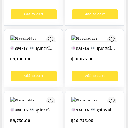
(แบบยืนบิดเอวเดี่ยว)
แขน-ยึดหลัง
ขนาด
ขนาด กว้าง 1.00 เมตร
กว้าง 1.00 เมตร ยาว
Add to cart
Add to cart
ยาว 1.00 เมตร สูง 1.00
1.00 เมตร สูง 0.80
เมตร
เมตร
Fofansendai
สั่งทำ
Fofansendai
สั่งทำ
7-15 วัน
7-15 วัน
SM-13
อุปกรณ์ซิ
SM-14
อุปกรณ์
ทอัพลดหน้าท้อง/บริหาร
บริหารขาและสะโพก
฿
9,100.00
฿
10,075.00
ขา-เข่า(แบบยกตุ้มน้ำ
(แบบเดินสลับเท้า)
หนัก)
ขนาด
ขนาด กว้าง 1.00 เมตร
Add to cart
Add to cart
1.00×1.00x 0.60 เมตร
ยาว 1.00 เมตร สูง 0.90
Fofansendai
เมตร
สั่งทำ 7-15 วัน
Fofansendai
สั่งทำ
7-15 วัน
SM-15
อุปกรณ์แก้
SM-16
อุปกรณ์
ปวดเข่า (แบบขาคู่)
บริหารหน้าท้อง/แขน-
฿
9,750.00
฿
10,725.00
ขนาด กว้าง 1.00 เมตร
หัวไหล่ (แบบดึงยกตัว)