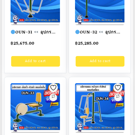
OUN-31
อุปกรณ์
OUN-32
อุปกรณ์
บริหารแขน-หน้าท้อง
บริหารแขน-หัวไหล่
฿
25,675.00
฿
25,285.00
แบบบาร์ยกตัว ขนาด
แบบดึงสลับ ขนาด
100x100x100cm.
100x100x100cm.
Add to cart
Add to cart
Fofansendai
ทำสี
Fofansendai
ทำสี
สวย
สั่งทำ 7-15 วัน
สวย
สั่งทำ 7-15 วัน