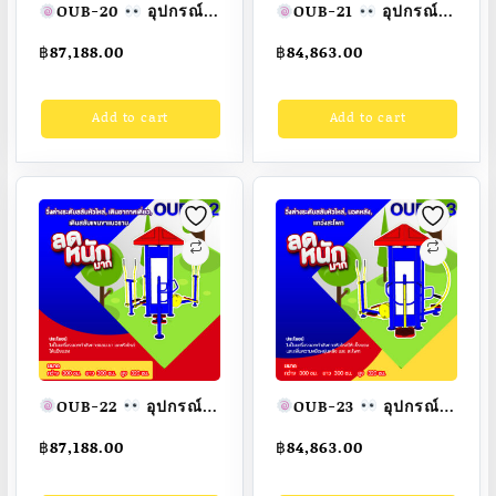
OUB-20
อุปกรณ์
OUB-21
อุปกรณ์
จักรยานนั่งปั่นบริหาร
เดินสลับแขนขาแนว
฿
87,188.00
฿
84,863.00
เข่า, เอนปั่นจักรยาน,
ราบ, เอนปั่นจักรยาน,
มือปั่นบริหารแขน-หัว
ม้าโยก บริหารแขน-
Add to cart
Add to cart
ไหล่
อุปกรณ์ออก
ขา-หน้าท้อง
อุปกรณ์
กำลังกายกลางแจ้ง
ออกกำลังกายกลางแจ้ง
ผู้ใหญ่ ขนาด
ผู้ใหญ่ ขนาด
300x300x320cm.
300x300x320cm.
Fofansendai
ทำสี
Fofansendai
ทำสี
สวย
สั่งทำ 7-15 วัน
สวย
สั่งทำ 7-15 วัน
OUB-22
อุปกรณ์
OUB-23
อุปกรณ์
วิ่งต่างระดับสลับหัว
วิ่งต่างระดับสลับหัว
฿
87,188.00
฿
84,863.00
ไหล่,เดินอากาศ
ไหล่,นวดหลัง,แกว่ง
เดี่ยว,เดินสลับแขนขา
สะโพก
อุปกรณ์ออก