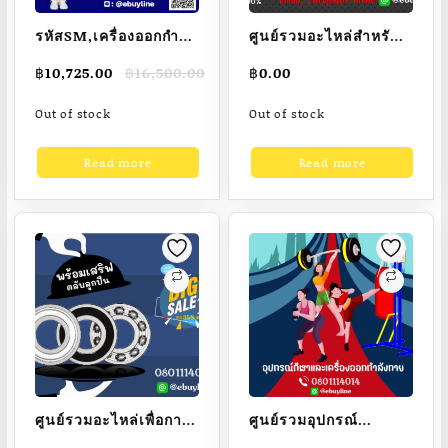
รหัสSM,เครื่องออกกำลัง
ศูนย์รวมอะไหล่สำหรับ
กายกลางแจ้งรุ่น
ประกอบเครื่องออกกำลัง
Original
Current
฿
10,725.00
฿
16,500.00
฿
0.00
มาตรฐาน
กายกลางแจ้ง,แผ่นน้ำ
price
price
เกรดA,โครงสร้างหลัก
หนัก,ตุ้มน้ำ
was:
is:
Out of stock
Out of stock
฿16,500.00.
฿10,725.00.
ท่อกลมขนาด 2
หนัก,Weight,Lifting
นิ้ว(Dia.60.5มม.)
Weight,Weight
Read more
Read more
Training,Weight
pads
ศูนย์รวมอะไหล่เพื่อการ
ศูนย์รวมอุปกรณ์
ผลิตเครื่องออกกำลังกาย
กีฬา,เครื่องออกกำลัง