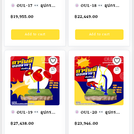
OUL-17
อุปกรณ์
OUL-18
อุปกรณ์
บิดเอวและย่ำเท้าสลับ
วงล้อหมุนบิดแขน-หัว
฿
19,955.00
฿
22,449.00
เครื่องออกกำลังกาย
ไหล่ เครื่องออกกำลัง
กลางแจ้งผู้ใหญ่
กายกลางแจ้งผู้ใหญ่
Add to cart
Add to cart
ขนาด 60x80x170cm.
ขนาด 40x100x160cm.
Fofansendai
ทำ
Fofansendai
ทำ
สีสวย
สั่งทำ 7-15 วัน
สีสวย
สั่งทำ 7-15 วัน
OUL-19
อุปกรณ์
OUL-20
อุปกรณ์
วงล้อหมุนยืดหยุ่นหัวไหล่
วิ่งต่างระดับสลับหัว
฿
27,438.00
฿
23,946.00
คู่ เครื่องออกกำลังกาย
ไหล่(แบบข้อเหวี่ยง)