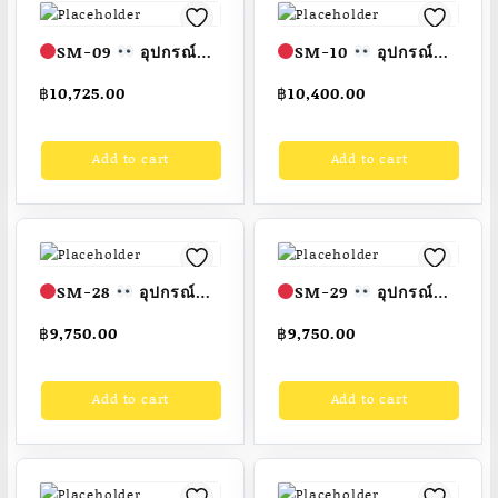
7-15 วัน
ยาว 1.00 เมตร สูง 1.10
เมตร…
SM-09
อุปกรณ์
SM-10
อุปกรณ์ยก
บริหารแขน-ลดหน้า
น้ำหนัก บริหารแขน-หัว
฿
10,725.00
฿
10,400.00
ท้อง (แบบเอนตัว-ซิ
ไหล่-หน้าอก-กล้าม
ทอัพ-ดึงคันโยกยกตุ้มน้ำ
ท้อง-ออกกำลังขา (แบ
Add to cart
Add to cart
หนัก)
ขนาด1.00
บนอนซทอัพกล้ามเนื้อ
x1.00 x1.10 เมตร
หน้าท้อง)
ขนาด
Fofansendai
สั่งทำ
กว้าง 1.00 เมตร ยาว
7-15 วัน
1.00 เมตร สูง 1.50
เมตร
SM-28
อุปกรณ์
SM-29
อุปกรณ์ซิ
Fofansendai
สั่ง
บริหารเข่า-ขา (แบบยก
ทอัพบริหารหน้าท้องและ
ทำ…
฿
9,750.00
฿
9,750.00
ลูกตุ้มน้ำหนักเท่าคู่)
ออกกำลังขา
ขนาด
ขนาด 1.00
1.00 x1.40×1.10เมตร
Add to cart
Add to cart
x1.00×0.90เมตร
Fofansendai
สั่ง
Fofansendai
สั่งทำ
ทำ 7-15 วัน
7-15 วัน