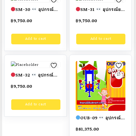
SM-30
อุปกรณ์
SM-31
อุปกรณ์ยก
บริหารเอว-สะโพกคู่
น้ำหนัก (แบบนั่ง)
฿
9,750.00
฿
9,750.00
(แบบนั่งและยืน)
ขนาด 1.00
ขนาด 1.00
x1.00×1.40เมตร
Add to cart
Add to cart
x1.00×1.00เมตร
Fofansendai
สั่งทำ
Fofansendai
สั่งทำ
7-15 วัน
7-15 วัน
SM-32
อุปกรณ์
บริหารสะโพก-หัวไหล่
฿
9,750.00
(แบบโยก-เดินสลับคู่)
ขนาด 1.00
Add to cart
x1.00×1.70เมตร
Fofansendai
สั่งทำ
OUB-09
อุปกรณ์
7-15 วัน
จักรยานนั่งปั่นบริหาร
฿
81,375.00
เข่า 3 ด้าน
อุปกรณ์