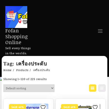
Fofan
Shopping
Online
Sell every things
in the worlds.
Skip
Tag:
เครื่องประดับ
to
Search
content
Home
Products
เครื่องประดับ
Showing 1–120 of 225 results
Add to cart
Add to cart
SALE 40%
SALE 45%