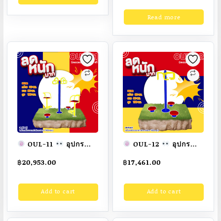
฿900.00.
฿450.00.
กระแทก,ฆ้อน
กระแทก EPDM,แผ่นปู
ปอนด์,เครื่องพ่น
พื้นกันลื่น Rubber,แผ่น
Read more
สี,เครื่องบาก
ปูพื้นกลางแจ้ง SBR,แผ่น
ท่อ,tools,special
หญ้าเทียมปูพื้น,แผ่นจิ๊ก
tools
ซอ
OUL-11
อุปกรณ์
OUL-12
อุปกรณ์
บิดเอวแบบยืน และนั่ง
บิดเอวแบบยืน 3 ที่
฿
20,953.00
฿
17,461.00
4ที่ เครื่องออกกำลังกาย
เครื่องออกกำลังกาย
กลางแจ้งผู้ใหญ่
กลางแจ้งผู้ใหญ่
Add to cart
Add to cart
ขนาด 60x60x160cm.
ขนาด 60x60x150cm.
Fofansendai
ทำ
Fofansendai
ทำ
สีสวย
สั่งทำ 7-15 วัน
สีสวย
สั่งทำ 7-15 วัน