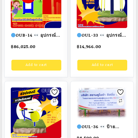
OUB-14
อุปกรณ์
OUL-33
อุปกรณ์
ล้อหมุนบริหารหัวไหล่ 3
ดึงแขน 2 ด้าน เครื่อง
฿
86,025.00
฿
14,966.00
ด้าน วงล้อเดี่ยว
ออกกำลังกายกลางแจ้ง
อุปกรณ์ออกกำลังกาย
ผู้ใหญ่
ขนาด
Add to cart
Add to cart
กลางแจ้งผู้ใหญ่ ขนาด
80x80x200cm.
300x300x320cm.
Fofansendai
ทำสี
Fofansendai
ทำสี
สวย
สั่งทำ 7-15 วัน
สวย
สั่งทำ 7-15 วัน
OUL-36
ป้าย
ประชาสัมพันธ์โครงการ
฿
8,500.00