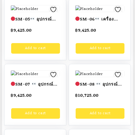
SM-05
อุปกรณ์
SM-06
เครื่อง
บริหารข้อเข่า-ขา (แบบ
บริหารข้อเข่า-แขน
฿
9,425.00
฿
9,425.00
จักรยานล้อเหล็กนั่งพิง)
(แบบถีบโยกลูกล้อเลื่อน
ขนาด1.00 x1.00
ขึ้นลงบนราง)
ขนาด
Add to cart
Add to cart
x0.80 เมตร
1.00 x1.00 x0.90 เมตร
Fofansendai
สั่งทำ
สั่งทำ 7-15 วัน
7-15 วัน
SM-07
อุปกรณ์
SM-08
อุปกรณ์
บริหารแขน-เข่า-ขา
บริหารแขน ลดหน้า
฿
9,425.00
฿
10,725.00
ลดหน้าท้อง (แบบถีบ-ดึง
ท้อง-ลูกล้อกลิ้งนวด
ยกตัว-นั่ง-ลุกยืน)
หลัง-แก้ปวดเมื่อย (แบบ
Add to cart
Add to cart
ขนาด 1.00×1.00×0.90
เอนตัว- ซิทอัพ-ดึงคัน
เมตร
โยกยกตุ้มน้ำหนัก)
Fofansendai
สั่งทำ
ขนาด กว้าง 1.00 เมตร