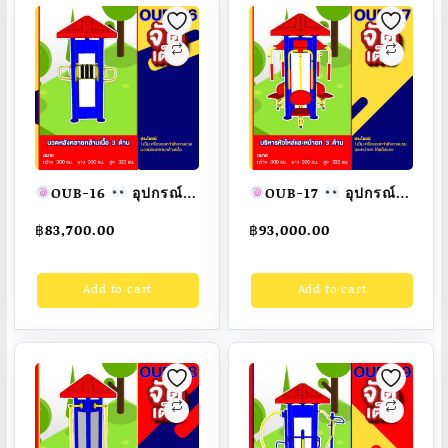
สวย
สั่งทำ 7-15 วัน
OUB-16
อุปกรณ์
OUB-17
อุปกรณ์
นวดหลังคลายกล้ามเนื้อ
บริหารไหล่และหน้าอก
฿
83,700.00
฿
93,000.00
3 ด้าน
อุปกรณ์ออก
3 ด้าน
อุปกรณ์ออก
กำลังกายกลางแจ้ง
กำลังกายกลางแจ้ง
Add to cart
Add to cart
ผู้ใหญ่ ขนาด
ผู้ใหญ่ ขนาด
300x300x320cm.
300x300x320cm.
Fofansendai
ทำสี
Fofansendai
ทำสี
สวย
สั่งทำ 7-15 วัน
สวย
สั่งทำ 7-15 วัน