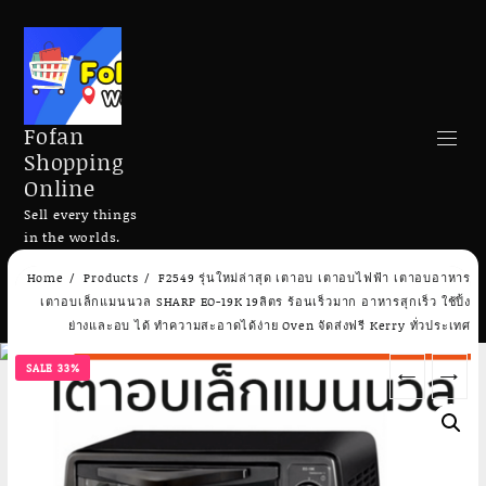
Fofan
Shopping
Online
Sell every things
in the worlds.
Skip
Home
Products
F2549 รุ่นใหม่ล่าสุด เตาอบ เตาอบไฟฟ้า เตาอบอาหาร
to
Search
เตาอบเล็กแมนนวล SHARP EO-19K 19ลิตร ร้อนเร็วมาก อาหารสุกเร็ว ใช้ปิ้ง
content
ย่างและอบ ได้ ทำความสะอาดได้ง่าย Oven จัดส่งฟรี Kerry ทั่วประเทศ
SALE 33%
←
→
Add to cart
Add to cart