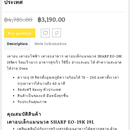
ประเทศ
Original
Current
฿
4,785.00
฿
3,190.00
price
price
was:
is:
Buy product
฿4,785.00.
฿3,190.00.
Description
Meta Information
เตาอบ เตาอบไฟฟ้า เตาอบอาหาร เตาอบเล็กแมนนวล SHARP EO-19K
19ลิตร ร้อนเร็วมาก อาหารสุกเร็ว ใช้ปิ้ง ย่างและอบ ได้ ทำความสะอาด
ได้ง่าย Oven
ความจุ 19 ลิตรตั้งอุณหภูมิความร้อนได้ 70 – 250 องศาตั้งเวลา
ปรุงอาหารได้นานถึง 60 นาที
จัดส่งฟรี Kerry ทั่วประเทศ
สินค้าเป็นของแท้ มือหนึ่งทุกชิ้น
รับประกันคุณภาพ
คุณสมบัติสินค้า
เตาอบเล็กแมนนวล SHARP EO-19K 19L
เพลินเพลินไปกับการสร้างสรรค์เมนูอาหารได้หลากหลาย ด้วย