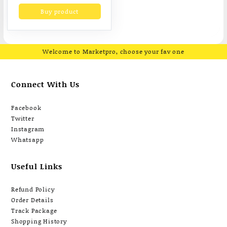
was:
is:
Buy product
฿6,990.00.
฿4,290.00.
Welcome to Marketpro, choose your fav one
Connect With Us
Facebook
Twitter
Instagram
Whatsapp
Useful Links
Refund Policy
Order Details
Track Package
Shopping History