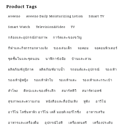
Product Tags
Aveeno
Aveeno Daily Moisturizing Lotion
Smart TV
Smart Watch
Television&Video
TV
กล้องและอุปกรณ์ถ่ายภาพ
การ์ดและของขวัญ
กีฬาและกิจกรรมกลางแจ้ง
ของเล่นเด็ก
จอคอม
จอคอมพิวเตอร์
ชุดชั้นในและชุดนอน
นาฬิกาข้อมือ
บ้านและสวน
ผลิตภัณฑ์ภูมิภาค
ผลิตภัณฑ์อาบน้ำ
รถยนต์และอุปกรณ์
รองเท้า
รองเท้าผู้หญิง
รองเท้าผ้าใบ
รองเท้าแตะ
รองเท้าและกระเป๋า
ลำโพง
ศิลปะและของที่ระลึก
สมาร์ททีวี
สมาร์ทวอทช์
สุขภาพและความงาม
หนังสือและสื่อบันเทิง
หูฟัง
อาวีโน่
อาวีโน่ โลชั่นทาผิว อาวีโน่ เดลี่ มอยส์เจอร์ไรซิ่ง
อาหารเสริม
อาหารและเครื่องดื่ม
อุปกรณ์ไอที
เครื่องดนตรี
เครื่องประดับ