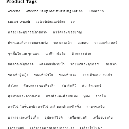
Product Tags
Aveeno
Aveeno Daily Moisturizing Lotion
Smart TV
Smart Watch
Television&Video
TV
กล้องและอุปกรณ์ถ่ายภาพ
การ์ดและของขวัญ
กีฬาและกิจกรรมกลางแจ้ง
ของเล่นเด็ก
จอคอม
จอคอมพิวเตอร์
ชุดชั้นในและชุดนอน
นาฬิกาข้อมือ
บ้านและสวน
ผลิตภัณฑ์ภูมิภาค
ผลิตภัณฑ์อาบน้ำ
รถยนต์และอุปกรณ์
รองเท้า
รองเท้าผู้หญิง
รองเท้าผ้าใบ
รองเท้าแตะ
รองเท้าและกระเป๋า
ลำโพง
ศิลปะและของที่ระลึก
สมาร์ททีวี
สมาร์ทวอทช์
สุขภาพและความงาม
หนังสือและสื่อบันเทิง
หูฟัง
อาวีโน่
อาวีโน่ โลชั่นทาผิว อาวีโน่ เดลี่ มอยส์เจอร์ไรซิ่ง
อาหารเสริม
อาหารและเครื่องดื่ม
อุปกรณ์ไอที
เครื่องดนตรี
เครื่องประดับ
เครื่องพิมพ์
เครื่องออกกำลังกายกลางแจ้ง
เครื่องใช้ไฟฟ้า