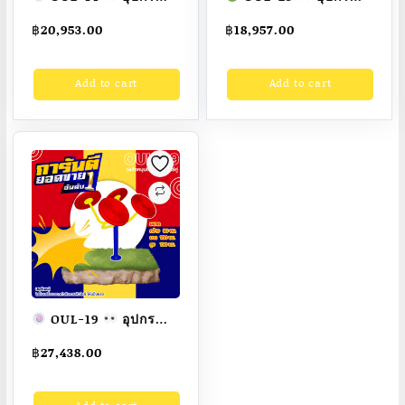
นวดฝ่าเท้าและออก
เดินอากาศไร้การ
฿
20,953.00
฿
18,957.00
กำลังขา(แบบแป้นหมุน)
กระแทกคู่ เครื่องออก
เครื่องออกกำลังกาย
กำลังกายกลางแจ้ง
Add to cart
Add to cart
กลางแจ้งผู้ใหญ่
ผู้ใหญ่
ขนาด
ขนาด 50x100x50 cm.
40x200x120cm.
Fofansendai
ทำ
Fofansendai
ทำสี
สีสวย
สั่งทำ 7-15 วัน
สวย
สั่งทำ 7-15 วัน
OUL-19
อุปกรณ์
วงล้อหมุนยืดหยุ่นหัวไหล่
฿
27,438.00
คู่ เครื่องออกกำลังกาย
กลางแจ้งผู้ใหญ่