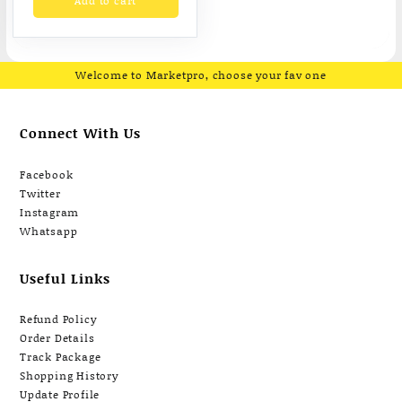
Add to cart
ขนาด 80x100x130cm.
Fofansendai
ทำ
สีสวย
สั่งทำ 7-15 วัน
Welcome to Marketpro, choose your fav one
Connect With Us
Facebook
Twitter
Instagram
Whatsapp
Useful Links
Refund Policy
Order Details
Track Package
Shopping History
Update Profile