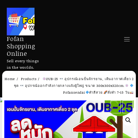
Fofan
Shopping
Online
Sell every things
in the worlds.
Skip
Home
Products
OUB-25
อุปกรณ์เอนปั่นจักรยาน, เดินอากาศเดี่ยว 2
to
Search
ชุด
อุปกรณ์ออกกำลังกายกลางแจ้งผู้ใหญ่ ขนาด 300x300x320cm.
content
Fofansendai
ทำสีสวย
สั่งทำ 7-15 วัน
←
→
Add to cart
Add to cart