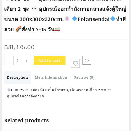
เดี่ยว 2 ชุด
อุปกรณ์ออกกำลังกายกลางแจ้งผู้ใหญ่
ขนาด 300x300x320cm.
Fofansendai
ทำสี
สวย
สั่งทำ 7-15 วัน
฿
81,375.00
-
+
Add to cart
OUB-
25
Description
Meta Information
Reviews (0)
อุปกรณ์
เอน
OUB-25
อุปกรณ์เอนปั่นจักรยาน, เดินอากาศเดี่ยว 2 ชุด
ปั่น
อุปกรณ์ออกกำลังกายก
จักรยาน,
เดิน
อากาศ
Related products
เดี่ยว
2