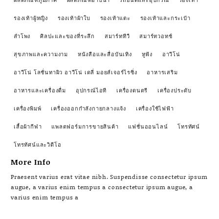
รองเท้าผู้หญิง
รองเท้าผ้าใบ
รองเท้าแตะ
รองเท้าและกระเป๋า
ลำโพง
ศิลปะและของที่ระลึก
สมาร์ททีวี
สมาร์ทวอทช์
สุขภาพและความงาม
หนังสือและสื่อบันเทิง
หูฟัง
อาวีโน่
อาวีโน่ โลชั่นทาผิว อาวีโน่ เดลี่ มอยส์เจอร์ไรซิ่ง
อาหารเสริม
อาหารและเครื่องดื่ม
อุปกรณ์ไอที
เครื่องดนตรี
เครื่องประดับ
เครื่องพิมพ์
เครื่องออกกำลังกายกลางแจ้ง
เครื่องใช้ไฟฟ้า
เสื้อผ้ากีฬา
แพลตฟอร์มการขายสินค้า
แฟชั่นออนไลน์
โทรทัศน์
โทรทัศน์และวิดีโอ
More Info
Praesent varius erat vitae nibh. Suspendisse consectetur ipsum
augue, a varius enim tempus a consectetur ipsum augue, a
varius enim tempus a