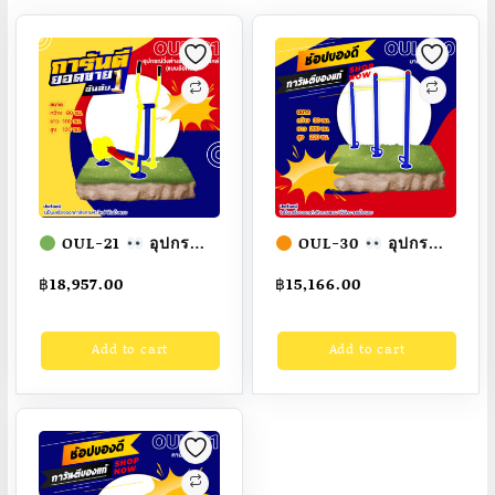
ชุด
อุปกรณ์
ออก
กำลัง
กาย
กลาง
แจ้ง
ผู้ใหญ่
ขนาด
300x300x320cm.
OUL-21
อุปกรณ์
OUL-30
อุปกรณ์
วิ่งต่างระดับสลับหัวไหล่
บาร์โหนคู่ เครื่องออก
฿
18,957.00
฿
15,166.00
(แบบล้อถ่วง) เครื่องออก
กำลังกายกลางแจ้ง
Fofansendai
กำลังกายกลางแจ้ง
ผู้ใหญ่
ขนาด
Add to cart
Add to cart
ผู้ใหญ่
ขนาด
30x200x220cm.
ทำ
สี
60x100x120cm.
Fofansendai
ทำสี
สวย
Fofansendai
ทำสี
สวย
สั่งทำ 7-15 วัน
สวย
สั่งทำ 7-15 วัน
สั่ง
ทำ
7-