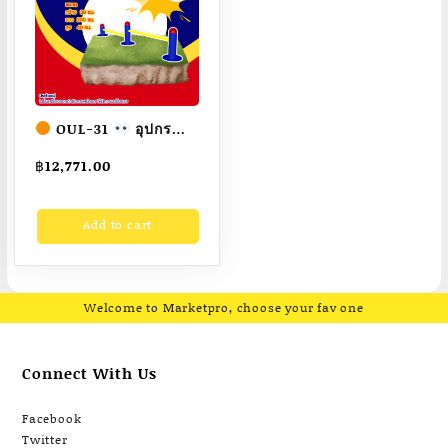
15
วัน
quantity
OUL-31
อุปกรณ์
คานดันพื้นคู่ เครื่องออก
฿
12,771.00
กำลังกายกลางแจ้ง
ผู้ใหญ่
ขนาด
Add to cart
30x200x40cm.
Fofansendai
ทำสี
สวย
สั่งทำ 7-15 วัน
Welcome to Marketpro, choose your fav one
Connect With Us
Facebook
Twitter