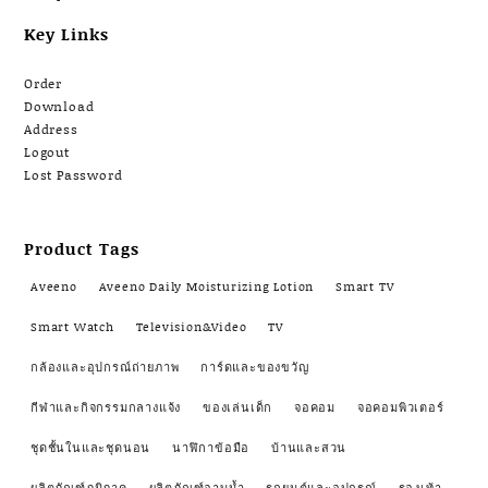
Key Links
Order
Download
Address
Logout
Lost Password
Product Tags
Aveeno
Aveeno Daily Moisturizing Lotion
Smart TV
Smart Watch
Television&Video
TV
กล้องและอุปกรณ์ถ่ายภาพ
การ์ดและของขวัญ
กีฬาและกิจกรรมกลางแจ้ง
ของเล่นเด็ก
จอคอม
จอคอมพิวเตอร์
ชุดชั้นในและชุดนอน
นาฬิกาข้อมือ
บ้านและสวน
ผลิตภัณฑ์ภูมิภาค
ผลิตภัณฑ์อาบน้ำ
รถยนต์และอุปกรณ์
รองเท้า