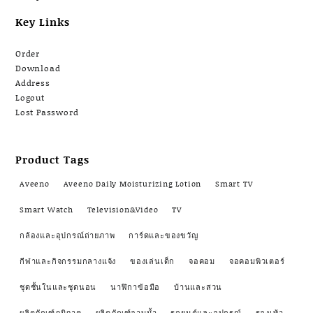
Key Links
Order
Download
Address
Logout
Lost Password
Product Tags
Aveeno
Aveeno Daily Moisturizing Lotion
Smart TV
Smart Watch
Television&Video
TV
กล้องและอุปกรณ์ถ่ายภาพ
การ์ดและของขวัญ
กีฬาและกิจกรรมกลางแจ้ง
ของเล่นเด็ก
จอคอม
จอคอมพิวเตอร์
ชุดชั้นในและชุดนอน
นาฬิกาข้อมือ
บ้านและสวน
ผลิตภัณฑ์ภูมิภาค
ผลิตภัณฑ์อาบน้ำ
รถยนต์และอุปกรณ์
รองเท้า