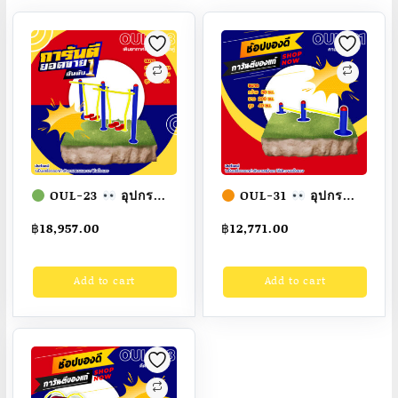
แบบ
บาร์
โหน2ระดับ
ขนาด
100x100x100cm.
Fofansendai
ทำ
สี
OUL-23
อุปกรณ์
OUL-31
อุปกรณ์
สวย
เดินอากาศไร้การ
คานดันพื้นคู่ เครื่องออก
฿
18,957.00
฿
12,771.00
กระแทกคู่ เครื่องออก
กำลังกายกลางแจ้ง
สั่ง
กำลังกายกลางแจ้ง
ผู้ใหญ่
ขนาด
ทำ
Add to cart
Add to cart
ผู้ใหญ่
ขนาด
30x200x40cm.
7-
15
40x200x120cm.
Fofansendai
ทำสี
วัน
Fofansendai
ทำสี
สวย
สั่งทำ 7-15 วัน
สวย
สั่งทำ 7-15 วัน
quantity