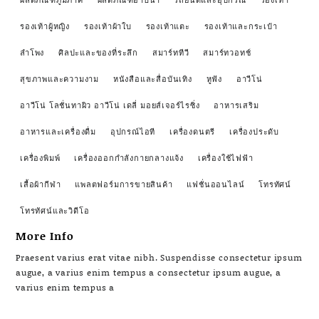
รองเท้าผู้หญิง
รองเท้าผ้าใบ
รองเท้าแตะ
รองเท้าและกระเป๋า
ลำโพง
ศิลปะและของที่ระลึก
สมาร์ททีวี
สมาร์ทวอทช์
สุขภาพและความงาม
หนังสือและสื่อบันเทิง
หูฟัง
อาวีโน่
อาวีโน่ โลชั่นทาผิว อาวีโน่ เดลี่ มอยส์เจอร์ไรซิ่ง
อาหารเสริม
อาหารและเครื่องดื่ม
อุปกรณ์ไอที
เครื่องดนตรี
เครื่องประดับ
เครื่องพิมพ์
เครื่องออกกำลังกายกลางแจ้ง
เครื่องใช้ไฟฟ้า
เสื้อผ้ากีฬา
แพลตฟอร์มการขายสินค้า
แฟชั่นออนไลน์
โทรทัศน์
โทรทัศน์และวิดีโอ
More Info
Praesent varius erat vitae nibh. Suspendisse consectetur ipsum
augue, a varius enim tempus a consectetur ipsum augue, a
varius enim tempus a