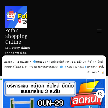
Fofan
Shopping
Online
Sell every things
in the worlds.
Skip
Home
Products
OUN-29
อุปกรณ์บริหารแขน-หน้าอก-หัวไหล่-ยืดตัว
to
Search
แบบบาร์โหน2ระดับ ขนาด 100x100x100cm.
Fofansendai
ทำสีสวย
สั่ง
content
ทำ 7-15 วัน
←
→
Add to cart
Add to cart