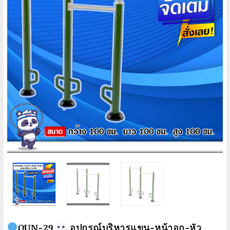
OUN-29
อุปกรณ์บริหารแขน-หน้าอก-หัว