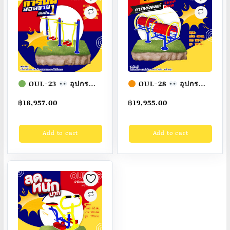
ทำ
สี
สวย
สั่ง
ทำ
7-
OUL-23
อุปกรณ์
OUL-28
อุปกรณ์
15
เดินอากาศไร้การ
ดัดหลังคู่ เครื่องออก
฿
18,957.00
฿
19,955.00
วัน
กระแทกคู่ เครื่องออก
กำลังกายกลางแจ้ง
กำลังกายกลางแจ้ง
ผู้ใหญ่
ขนาด
quantity
Add to cart
Add to cart
ผู้ใหญ่
ขนาด
60x160x100cm.
40x200x120cm.
Fofansendai
ทำสี
Fofansendai
ทำสี
สวย
สั่งทำ 7-15 วัน
สวย
สั่งทำ 7-15 วัน