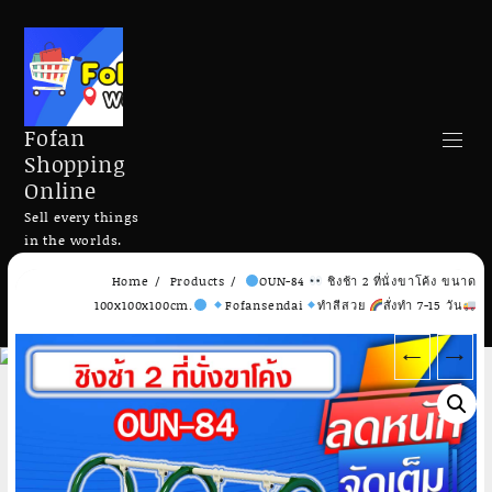
Fofan
Shopping
Online
Sell every things
in the worlds.
Skip
Home
Products
OUN-84
ชิงช้า 2 ที่นั่งขาโค้ง ขนาด
to
Search
100x100x100cm.
Fofansendai
ทำสีสวย
สั่งทำ 7-15 วัน
content
←
→
Add to cart
Add to cart