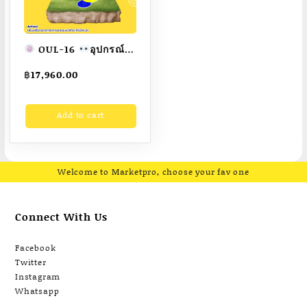
OUL-16
อุปกรณ์
ม้าโยกบริหารแขน-ขา-
฿
17,960.00
หน้าท้อง เครื่องออก
กำลังกายกลางแจ้ง
Add to cart
ผู้ใหญ่
ขนาด
50x100x120cm.
Fofansendai
ทำสี
สวย
สั่งทำ 7-15 วัน
Welcome to Marketpro, choose your fav one
Connect With Us
Facebook
Twitter
Instagram
Whatsapp