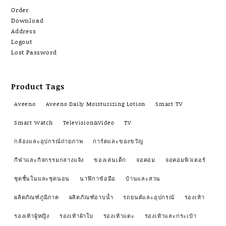
Order
Download
Address
Logout
Lost Password
Product Tags
Aveeno
Aveeno Daily Moisturizing Lotion
Smart TV
Smart Watch
Television&Video
TV
กล้องและอุปกรณ์ถ่ายภาพ
การ์ดและของขวัญ
กีฬาและกิจกรรมกลางแจ้ง
ของเล่นเด็ก
จอคอม
จอคอมพิวเตอร์
ชุดชั้นในและชุดนอน
นาฬิกาข้อมือ
บ้านและสวน
ผลิตภัณฑ์ภูมิภาค
ผลิตภัณฑ์อาบน้ำ
รถยนต์และอุปกรณ์
รองเท้า
รองเท้าผู้หญิง
รองเท้าผ้าใบ
รองเท้าแตะ
รองเท้าและกระเป๋า