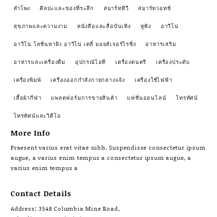
ลำโพง
ศิลปะและของที่ระลึก
สมาร์ททีวี
สมาร์ทวอทช์
สุขภาพและความงาม
หนังสือและสื่อบันเทิง
หูฟัง
อาวีโน่
อาวีโน่ โลชั่นทาผิว อาวีโน่ เดลี่ มอยส์เจอร์ไรซิ่ง
อาหารเสริม
อาหารและเครื่องดื่ม
อุปกรณ์ไอที
เครื่องดนตรี
เครื่องประดับ
เครื่องพิมพ์
เครื่องออกกำลังกายกลางแจ้ง
เครื่องใช้ไฟฟ้า
เสื้อผ้ากีฬา
แพลตฟอร์มการขายสินค้า
แฟชั่นออนไลน์
โทรทัศน์
โทรทัศน์และวิดีโอ
More Info
Praesent varius erat vitae nibh. Suspendisse consectetur ipsum
augue, a varius enim tempus a consectetur ipsum augue, a
varius enim tempus a
Contact Details
Address: 3548 Columbia Mine Road,