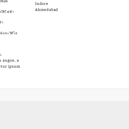
งพิมพ์
Indore
Ahmedabad
องใช้ไฟฟ้า
้า
น์และวิดีโอ
.
m augue, a
etur ipsum
a