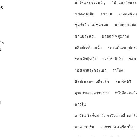
การ์ดและของขวัญ
กีฬาและกิจกรร
s
ของเล่นเด็ก
จอคอม
จอคอมพิวเ
ชุดชั้นในและชุดนอน
นาฬิกาข้อมือ
บ้านและสวน
ผลิตภัณฑ์ภูมิภาค
ls
ผลิตภัณฑ์อาบน้ำ
รถยนต์และอุปกรณ
d
รองเท้าผู้หญิง
รองเท้าผ้าใบ
รองเ
รองเท้าและกระเป๋า
ลำโพง
ศิลปะและของที่ระลึก
สมาร์ททีวี
สุขภาพและความงาม
หนังสือและสื่
d
อาวีโน่
อาวีโน่ โลชั่นทาผิว อาวีโน่ เดลี่ มอยส์เ
อาหารเสริม
อาหารและเครื่องดื่ม