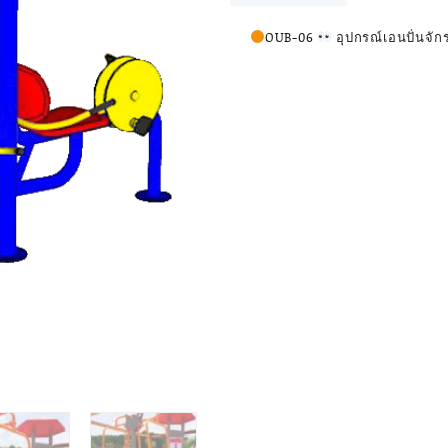
เอน
ปั่น
OUB-06
อุปกรณ์เอนปั่นจั
จักรยาน
3
ด้าน
อุปกรณ์
ออก
กำลัง
กาย
กลาง
แจ้ง
ผู้ใหญ่
ขนาด
300x300x320cm.
Fofansendai
ทำ
สี