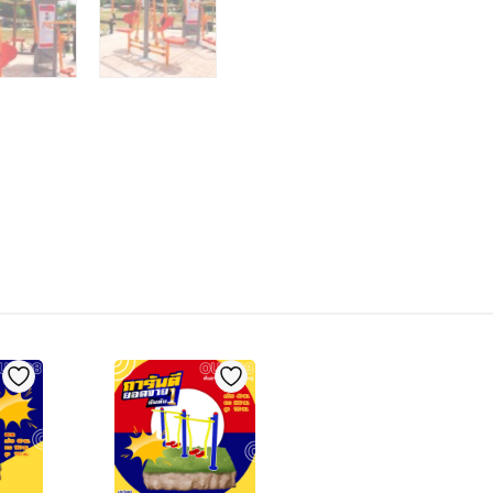
สวย
สั่ง
ทำ
7-
15
วัน
quantity