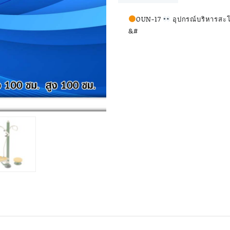
บริหาร
สะโพก-
OUN-17
อุปกรณ์บริหารสะโ
ขา-
&#
แขน-
หัว
ไหล่
แบบ
ย่ำ
เท้า
ขนาด
100x100x100cm.
Fofansendai
ทำ
สี
สวย
สั่ง
ทำ