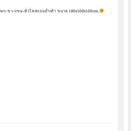
พก-ขา-แขน-หัวไหล่แบบย่ำเท้า ขนาด 100x100x100cm.