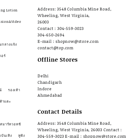
Address: 3548 Columbia Mine Road,
ing Lotion
Wheeling, West Virginia,
ision&Video
26003
Contact : 304-559-3023
304-650-2694
E-mail : shopnow@store.com
มกลางแจ้ง
contact@top.com
ตอร์
Offline Stores
Delhi
Chandigarh
Indore
์
รองเท้า
Ahmedabad
ท้าแตะ
Contact Details
Address: 3548 Columbia Mine Road,
สมาร์ทวอทช์
Wheeling, West Virginia, 26003 Contact :
อบันเทิง
หูฟัง
304-559-3023 E-mail : shopnow@store.com