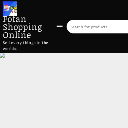
Fofan
Shopping
Online
Sell every things in the
worlds.