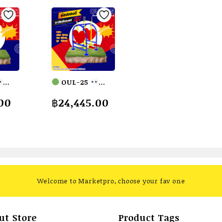
7-
15
วัน
quantity
OUL-25
ง
อุปกรณ์เดินสลับ
.00
฿
24,445.00
ไหล่
แขน-ขาแนวราบคู่
เครื่องออกกำลัง
ลัง
กายกลางแจ้ง
ง
ผู้ใหญ่
ขนาด
าด
80x120x160cm.
cm.
Fofansendai
endai
ทำสีสวย
สั่งทำ
Welcome to Marketpro, choose your fav one
สั่ง
7-15 วัน
ut Store
Product Tags