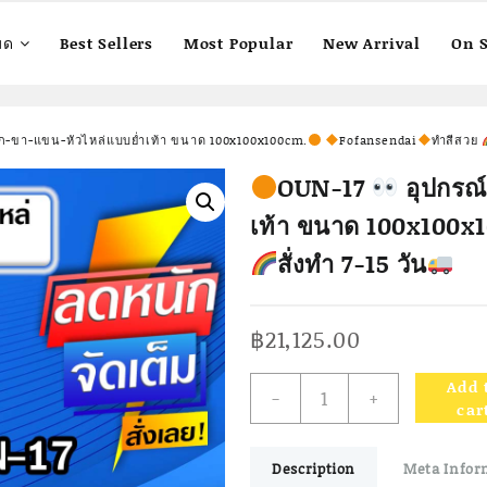
มด
Best Sellers
Most Popular
New Arrival
On S
ก-ขา-แขน-หัวไหล่แบบย่ำเท้า ขนาด 100x100x100cm.
Fofansendai
ทำสีสวย
OUN-17
อุปกรณ
เท้า ขนาด 100x100x
สั่งทำ 7-15 วัน
฿
21,125.00
Add 
-
+
OUN-
car
17
Description
Meta Infor
อุปกรณ์