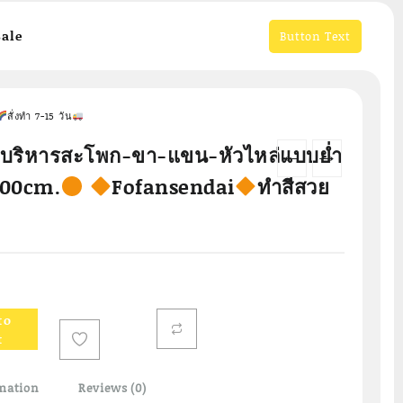
ale
Button Text
สั่งทำ 7-15 วัน
์บริหารสะโพก-ขา-แขน-หัวไหล่แบบย่ำ
←
→
100cm.
Fofansendai
ทำสีสวย
to
t
mation
Reviews (0)