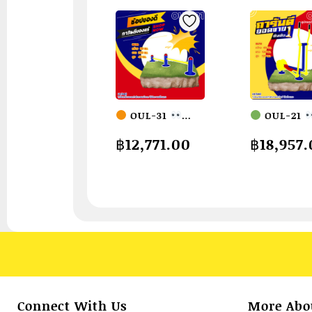
OUL-31
OUL-21
อุปกรณ์คานดันพื้น
อุปกรณ์วิ่งต่า
฿
12,771.00
฿
18,957
คู่ เครื่องออกกำลัง
ระดับสลับหัว
กายกลางแจ้ง
(แบบล้อถ่วง)
ผู้ใหญ่
ขนาด
เครื่องออกกำ
30x200x40cm.
กายกลางแจ้
Fofansendai
ผู้ใหญ่
ขน
ทำสีสวย
สั่งทำ
60x100x120
7-15 วัน
Fofans
ทำสีสวย
ทำ 7-15 วัน
Connect With Us
More Abo