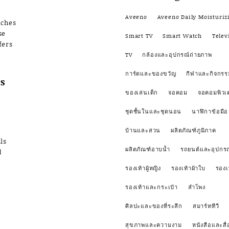
Aveeno
Aveeno Daily Moisturiz
nches
se
Smart TV
Smart Watch
Telev
fers
TV
กล้องและอุปกรณ์ถ่ายภาพ
การ์ดและของขวัญ
กีฬาและกิจกรร
s
ของเล่นเด็ก
จอคอม
จอคอมพิวเ
ชุดชั้นในและชุดนอน
นาฬิกาข้อมือ
บ้านและสวน
ผลิตภัณฑ์ภูมิภาค
ls
ผลิตภัณฑ์อาบน้ำ
รถยนต์และอุปกรณ
d
รองเท้าผู้หญิง
รองเท้าผ้าใบ
รองเ
รองเท้าและกระเป๋า
ลำโพง
ศิลปะและของที่ระลึก
สมาร์ททีวี
สุขภาพและความงาม
หนังสือและสื่