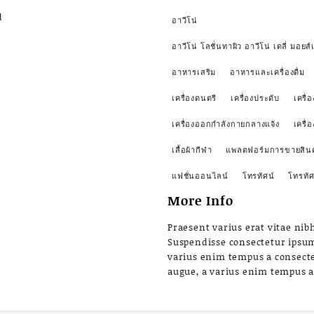
d
อาวีโน่
อาวีโน่ โลชั่นทาผิว อาวีโน่ เดลี่ มอยส์เ
อาหารเสริม
อาหารและเครื่องดื่ม
เครื่องดนตรี
เครื่องประดับ
เครื่อ
เครื่องออกกำลังกายกลางแจ้ง
เครื่
เสื้อผ้ากีฬา
แพลตฟอร์มการขายสินค
แฟชั่นออนไลน์
โทรทัศน์
โทรทัศ
More Info
Praesent varius erat vitae nibh
Suspendisse consectetur ipsu
varius enim tempus a consect
augue, a varius enim tempus 