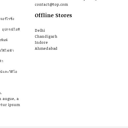
contact@top.com
Offline Stores
จอร์ไรซิ่ง
อุปกรณ์ไอที
Delhi
Chandigarh
งพิมพ์
Indore
Ahmedabad
องใช้ไฟฟ้า
้า
น์และวิดีโอ
.
m augue, a
etur ipsum
a