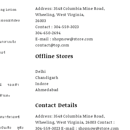
Address: 3548 Columbia Mine Road,
ing Lotion
Wheeling, West Virginia,
ision&Video
26003
Contact : 304-559-3023
304-650-2694
E-mail : shopnow@store.com
มกลางแจ้ง
contact@top.com
ตอร์
Offline Stores
Delhi
Chandigarh
Indore
์
รองเท้า
Ahmedabad
ท้าแตะ
Contact Details
Address: 3548 Columbia Mine Road,
สมาร์ทวอทช์
Wheeling, West Virginia, 26003 Contact :
อบันเทิง
หูฟัง
304-559-3023 E-mail : shopnow@store.com