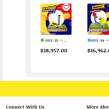
OUL-21
OUL-34
อุปกรณ์วิ่งต่าง
อุปกรณ์นั่งปั่
฿
18,957.00
฿
16,962
ระดับสลับหัวไหล่
จักรยาน เครื
(แบบล้อถ่วง)
ออกกำลังกา
เครื่องออกกำลัง
แจ้งผู้ใหญ่
กายกลางแจ้ง
ขนาด
ผู้ใหญ่
ขนาด
35x100x80c
60x100x120cm.
Fofansen
Fofansendai
ทำสีสวย
สั
ทำสีสวย
สั่ง
7-15 วัน
ทำ 7-15 วัน
Connect With Us
More Abo