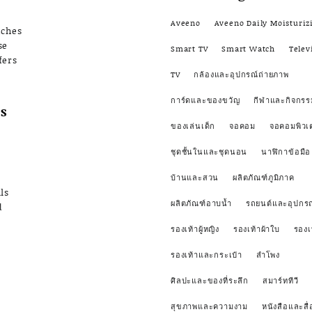
Aveeno
Aveeno Daily Moisturiz
nches
se
Smart TV
Smart Watch
Telev
fers
TV
กล้องและอุปกรณ์ถ่ายภาพ
การ์ดและของขวัญ
กีฬาและกิจกรร
s
ของเล่นเด็ก
จอคอม
จอคอมพิวเ
ชุดชั้นในและชุดนอน
นาฬิกาข้อมือ
บ้านและสวน
ผลิตภัณฑ์ภูมิภาค
ls
ผลิตภัณฑ์อาบน้ำ
รถยนต์และอุปกรณ
d
รองเท้าผู้หญิง
รองเท้าผ้าใบ
รองเ
รองเท้าและกระเป๋า
ลำโพง
ศิลปะและของที่ระลึก
สมาร์ททีวี
สุขภาพและความงาม
หนังสือและสื่