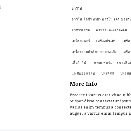
d
อาวีโน่
อาวีโน่ โลชั่นทาผิว อาวีโน่ เดลี่ มอยส์เ
อาหารเสริม
อาหารและเครื่องดื่ม
เครื่องดนตรี
เครื่องประดับ
เครื่อ
เครื่องออกกำลังกายกลางแจ้ง
เครื่
เสื้อผ้ากีฬา
แพลตฟอร์มการขายสินค
แฟชั่นออนไลน์
โทรทัศน์
โทรทัศ
More Info
Praesent varius erat vitae nibh
Suspendisse consectetur ipsu
varius enim tempus a consect
augue, a varius enim tempus 