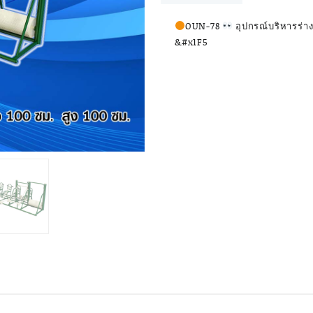
บริหาร
ร่างกาย
OUN-78
อุปกรณ์บริหารร่
แบบ
&#x1F5
ผสม
6
ชุด
ขนาด
100x100x100cm.
Fofansendai
ทำ
สี
สวย
สั่ง
ทำ
7-
15
วัน