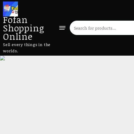
Fofan
Shopping
Online
Sell every things in the
worlds.