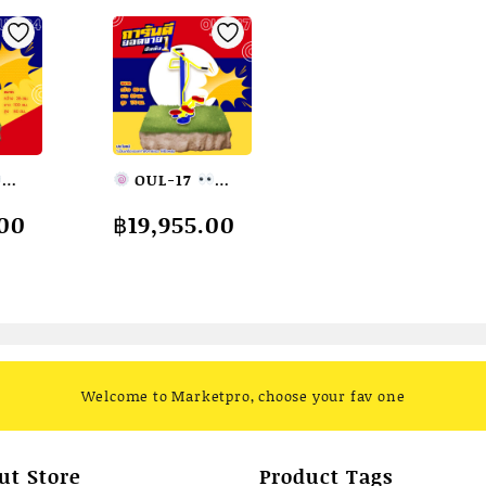
quantity
OUL-17
น
อุปกรณ์บิดเอวและ
.00
฿
19,955.00
่อง
ย่ำเท้าสลับ เครื่อง
ยกลาง
ออกกำลังกายกลาง
แจ้งผู้ใหญ่
ขนาด
m.
60x80x170cm.
dai
Fofansendai
่งทำ
ทำสีสวย
สั่งทำ
Welcome to Marketpro, choose your fav one
7-15 วัน
ut Store
Product Tags