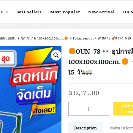
มด
Best Sellers
Most Popular
New Arrival
On S
กายแบบผสม 6 ชุด ขนาด 100x100x100cm.
Fofansendai
ทำสีสวย
สั่งทำ 7-15 
OUN-78
อุปกรณ
100x100x100cm.
15 วัน
฿
32,175.00
Add 
-
+
OUN-
car
78
Description
Meta Infor
อุปกรณ์