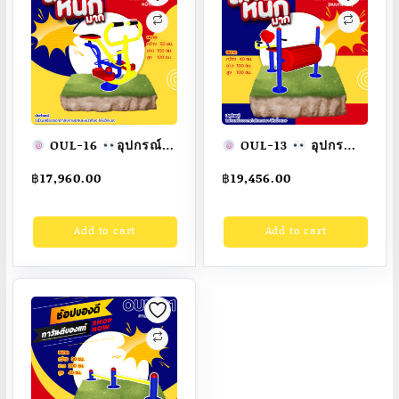
ทำ
สี
สวย
สั่ง
ทำ
7-
15
OUL-16
อุปกรณ์
OUL-13
อุปกรณ์
วัน
ม้าโยกบริหารแขน-ขา-
นวดฝ่าเท้าและออก
฿
17,960.00
฿
19,456.00
หน้าท้อง เครื่องออก
กำลังขา(แบบถังกลิ้ง)
quantity
กำลังกายกลางแจ้ง
เครื่องออกกำลังกาย
Add to cart
Add to cart
ผู้ใหญ่
ขนาด
กลางแจ้งผู้ใหญ่
50x100x120cm.
ขนาด 40x100x100cm.
Fofansendai
ทำสี
Fofansendai
ทำ
สวย
สั่งทำ 7-15 วัน
สีสวย
สั่งทำ 7-15 วัน