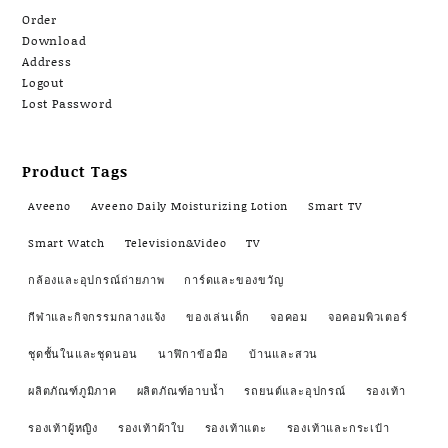
Order
Download
Address
Logout
Lost Password
Product Tags
Aveeno
Aveeno Daily Moisturizing Lotion
Smart TV
Smart Watch
Television&Video
TV
กล้องและอุปกรณ์ถ่ายภาพ
การ์ดและของขวัญ
กีฬาและกิจกรรมกลางแจ้ง
ของเล่นเด็ก
จอคอม
จอคอมพิวเตอร์
ชุดชั้นในและชุดนอน
นาฬิกาข้อมือ
บ้านและสวน
ผลิตภัณฑ์ภูมิภาค
ผลิตภัณฑ์อาบน้ำ
รถยนต์และอุปกรณ์
รองเท้า
รองเท้าผู้หญิง
รองเท้าผ้าใบ
รองเท้าแตะ
รองเท้าและกระเป๋า