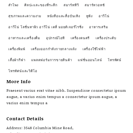
ลำโพง
ศิลปะและของที่ระลึก
สมาร์ททีวี
สมาร์ทวอทช์
สุขภาพและความงาม
หนังสือและสื่อบันเทิง
หูฟัง
อาวีโน่
อาวีโน่ โลชั่นทาผิว อาวีโน่ เดลี่ มอยส์เจอร์ไรซิ่ง
อาหารเสริม
อาหารและเครื่องดื่ม
อุปกรณ์ไอที
เครื่องดนตรี
เครื่องประดับ
เครื่องพิมพ์
เครื่องออกกำลังกายกลางแจ้ง
เครื่องใช้ไฟฟ้า
เสื้อผ้ากีฬา
แพลตฟอร์มการขายสินค้า
แฟชั่นออนไลน์
โทรทัศน์
โทรทัศน์และวิดีโอ
More Info
Praesent varius erat vitae nibh. Suspendisse consectetur ipsum
augue, a varius enim tempus a consectetur ipsum augue, a
varius enim tempus a
Contact Details
Address: 3548 Columbia Mine Road,