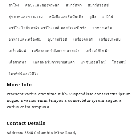
ลำโพง
ศิลปะและของที่ระลึก
สมาร์ททีวี
สมาร์ทวอทช์
สุขภาพและความงาม
หนังสือและสื่อบันเทิง
หูฟัง
อาวีโน่
อาวีโน่ โลชั่นทาผิว อาวีโน่ เดลี่ มอยส์เจอร์ไรซิ่ง
อาหารเสริม
อาหารและเครื่องดื่ม
อุปกรณ์ไอที
เครื่องดนตรี
เครื่องประดับ
เครื่องพิมพ์
เครื่องออกกำลังกายกลางแจ้ง
เครื่องใช้ไฟฟ้า
เสื้อผ้ากีฬา
แพลตฟอร์มการขายสินค้า
แฟชั่นออนไลน์
โทรทัศน์
โทรทัศน์และวิดีโอ
More Info
Praesent varius erat vitae nibh. Suspendisse consectetur ipsum
augue, a varius enim tempus a consectetur ipsum augue, a
varius enim tempus a
Contact Details
Address: 3548 Columbia Mine Road,