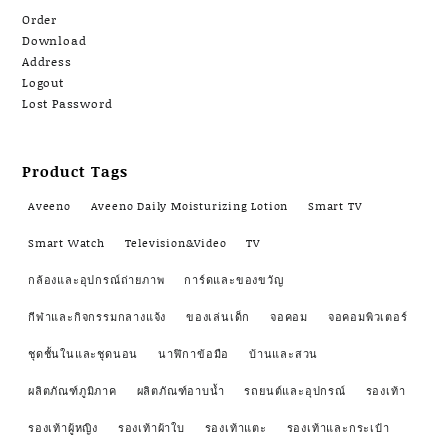
Order
Download
Address
Logout
Lost Password
Product Tags
Aveeno
Aveeno Daily Moisturizing Lotion
Smart TV
Smart Watch
Television&Video
TV
กล้องและอุปกรณ์ถ่ายภาพ
การ์ดและของขวัญ
กีฬาและกิจกรรมกลางแจ้ง
ของเล่นเด็ก
จอคอม
จอคอมพิวเตอร์
ชุดชั้นในและชุดนอน
นาฬิกาข้อมือ
บ้านและสวน
ผลิตภัณฑ์ภูมิภาค
ผลิตภัณฑ์อาบน้ำ
รถยนต์และอุปกรณ์
รองเท้า
รองเท้าผู้หญิง
รองเท้าผ้าใบ
รองเท้าแตะ
รองเท้าและกระเป๋า