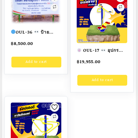
สวย
สั่ง
ทำ
7-
OUL-36
ป้าย
15
ประชาสัมพันธ์โครงการ
วัน
฿
8,500.00
เสาเหล็กขนาด 2 นิ้ว
OUL-17
อุปกรณ์
ป้ายแผ่นซิงค์ติดสติก
quantity
บิดเอวและย่ำเท้าสลับ
฿
19,955.00
Add to cart
เกอร์ พิมพ์ระบบอิ๊งเจ็ท
เครื่องออกกำลังกาย
ขนาด
กลางแจ้งผู้ใหญ่
75x150x180cm.
Add to cart
ขนาด 60x80x170cm.
Fofansendai
ทำสี
Fofansendai
ทำ
สวย
สั่งทำ 7-15 วัน
สีสวย
สั่งทำ 7-15 วัน