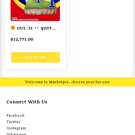
OUL-31
อุปกรณ์
คานดันพื้นคู่ เครื่องออก
฿
12,771.00
กำลังกายกลางแจ้ง
ผู้ใหญ่
ขนาด
Add to cart
30x200x40cm.
Fofansendai
ทำสี
สวย
สั่งทำ 7-15 วัน
Welcome to Marketpro, choose your fav one
Connect With Us
Facebook
Twitter
Instagram
Whatsapp