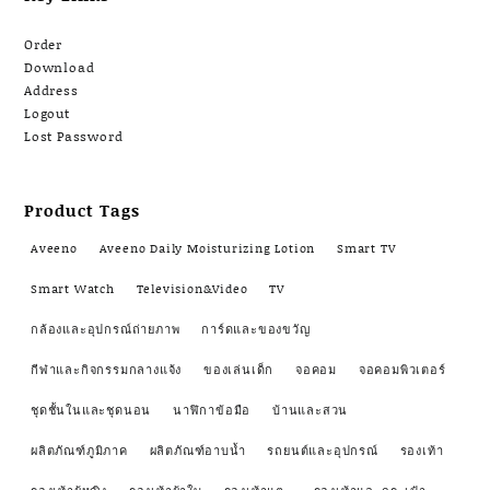
Order
Download
Address
Logout
Lost Password
Product Tags
Aveeno
Aveeno Daily Moisturizing Lotion
Smart TV
Smart Watch
Television&Video
TV
กล้องและอุปกรณ์ถ่ายภาพ
การ์ดและของขวัญ
กีฬาและกิจกรรมกลางแจ้ง
ของเล่นเด็ก
จอคอม
จอคอมพิวเตอร์
ชุดชั้นในและชุดนอน
นาฬิกาข้อมือ
บ้านและสวน
ผลิตภัณฑ์ภูมิภาค
ผลิตภัณฑ์อาบน้ำ
รถยนต์และอุปกรณ์
รองเท้า