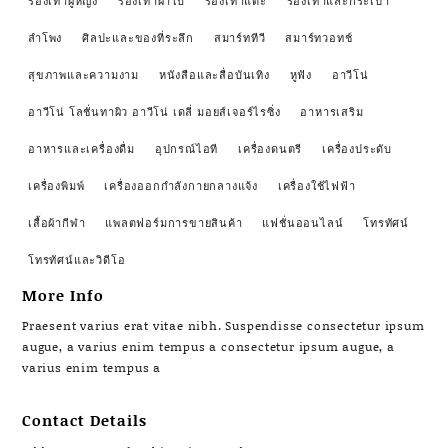
รองเท้าผู้หญิง
รองเท้าผ้าใบ
รองเท้าแตะ
รองเท้าและกระเป๋า
ลำโพง
ศิลปะและของที่ระลึก
สมาร์ททีวี
สมาร์ทวอทช์
สุขภาพและความงาม
หนังสือและสื่อบันเทิง
หูฟัง
อาวีโน่
อาวีโน่ โลชั่นทาผิว อาวีโน่ เดลี่ มอยส์เจอร์ไรซิ่ง
อาหารเสริม
อาหารและเครื่องดื่ม
อุปกรณ์ไอที
เครื่องดนตรี
เครื่องประดับ
เครื่องพิมพ์
เครื่องออกกำลังกายกลางแจ้ง
เครื่องใช้ไฟฟ้า
เสื้อผ้ากีฬา
แพลตฟอร์มการขายสินค้า
แฟชั่นออนไลน์
โทรทัศน์
โทรทัศน์และวิดีโอ
More Info
Praesent varius erat vitae nibh. Suspendisse consectetur ipsum
augue, a varius enim tempus a consectetur ipsum augue, a
varius enim tempus a
Contact Details