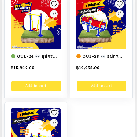
ทำ
สี
สวย
สั่ง
ทำ
7-
15
OUL-24
อุปกรณ์
OUL-28
อุปกรณ์
วัน
เดินอากาศไร้การ
ดัดหลังคู่ เครื่องออก
฿
15,964.00
฿
19,955.00
กระแทกเดี่ยว เครื่อง
กำลังกายกลางแจ้ง
quantity
ออกกำลังกายกลางแจ้ง
ผู้ใหญ่
ขนาด
Add to cart
Add to cart
ผู้ใหญ่
ขนาด
60x160x100cm.
40x100x120cm.
Fofansendai
ทำสี
Fofansendai
ทำสี
สวย
สั่งทำ 7-15 วัน
สวย
สั่งทำ 7-15 วัน